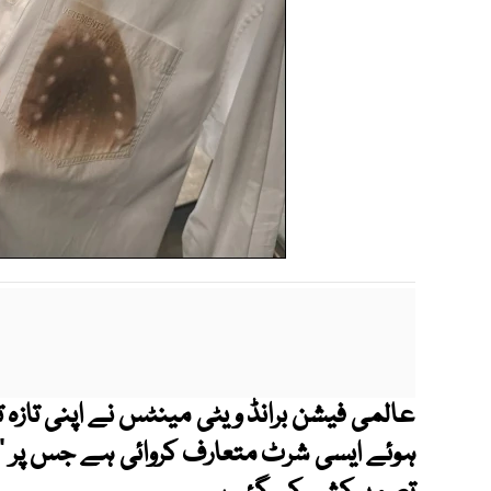
عالمی فیشن برانڈ ویٹی مینٹس نے اپنی تازہ ت
ہوئے ایسی شرٹ متعارف کروائی ہے جس پر ’’آ