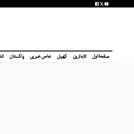
صفحۂ اول
تازہ ترین
کھیل
خاص خبریں
پاکستان
انٹ