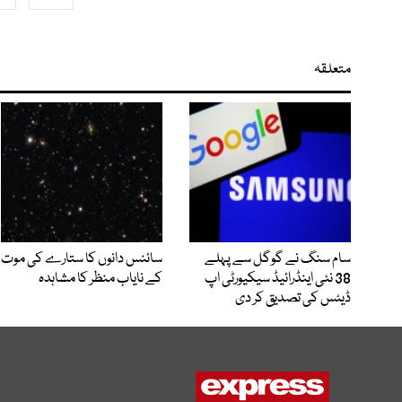
متعلقہ
سام سنگ نے گوگل سے پہلے
سائنس دانوں کا ستارے کی موت
38 نئی اینڈرائیڈ سیکیورٹی اپ
کے نایاب منظر کا مشاہدہ
ڈیٹس کی تصدیق کر دی