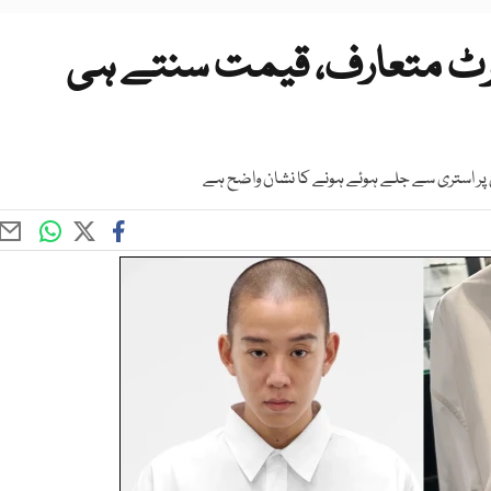
رٹ متعارف، قیمت سنتے ہی
پر استری سے جلے ہوئے ہونے کا نشان واضح ہے