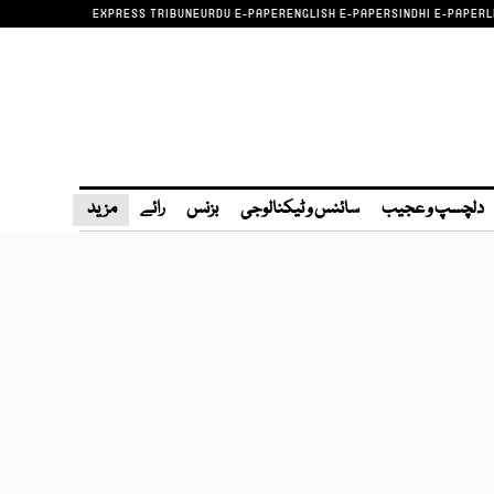
EXPRESS TRIBUNE
URDU E-PAPER
ENGLISH E-PAPER
SINDHI E-PAPER
L
دلچسپ و عجیب
سائنس و ٹیکنالوجی
بزنس
رائے
مزید