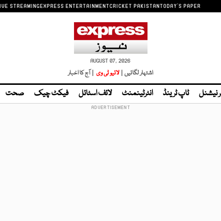
IVE STREAMING
EXPRESS ENTERTAINMENT
CRICKET PAKISTAN
TODAY'S PAPER
AUGUST 07, 2026
اشتہار لگائیں |
لائیو ٹی وی
| آج کا اخبار
ر نیشنل
ٹاپ ٹرینڈ
انٹرٹینمنٹ
لائف اسٹائل
فیکٹ چیک
صحت