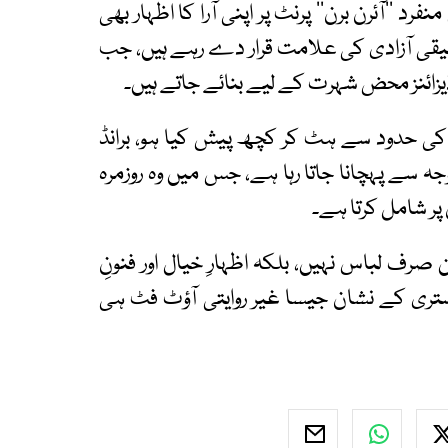
 ’’آئرن برن‘‘ پرنٹ پر اپنی آرا کا اظہار بھی
لیقی آزادی کی علامت قرار دے رہے ہیں، جب
زائنز محض شہرت کے لیے بنائے جاتے ہیں۔
شن کی حدود سے ہٹ کر کچھ پیش کیا ہو، برانڈ
 وجہ سے پہچانا جاتا رہا ہے، جس میں وہ روزمرہ
 پر شامل کرتا ہے۔
 صرف لباس نہیں، بلکہ اظہارِ خیال اور فنونِ
ستری کے نشان جیسا غیر روایتی آؤٹ فٹ ہی