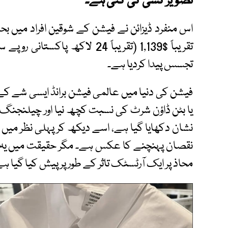
تصویر کشی کی گئی ہے۔
اس منفرد ڈیزائن نے فیشن کے شوقین افراد میں 
تقریباً $1,139 (تقریباً 24 لاک
تجسس پیدا کردیا ہے۔
فیشن کی دنیا میں عالمی فیشن برانڈ ایسی شے 
یا بٹن ڈاؤن شرٹ کی نسبت کچھ نیا اور چیلنجنگ 
نشان دکھایا گیا ہے، اسے دیکھ کر پہلی نظر میں 
نقصان پہنچنے کا عکس ہے۔ مگر حقیقت میں ی
محاذ پر ایک آرٹسٹک تاثر کے طور پر پیش کیا گیا ہ