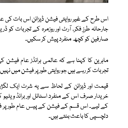
اس طرح کے غیر روایتی فیشن ڈیزائن اس بات کی ع
جارحانہ طرزِ فکر، آرٹ اور روزمرہ کے تجربات کو ڈر
صارفین کو کچھ منفرد پیش کر سکیں۔
ماہرین کا کہنا ہے کہ عالمی برانڈز عام فیشن ک
تجربات کر رہے ہیں جو روایتی طور پر فیشن میں نہی
قیمت اور ڈیزائن کے لحاظ سے یہ شرٹ ایک لگ
خریدار صرف اس کے منفرد اسٹائل اور برانڈ ویلیو
کے لیے۔ اس قسم کے فیشن کے پیس عام طور پر فیشن
دلچسپی کا باعث بنتے ہیں۔