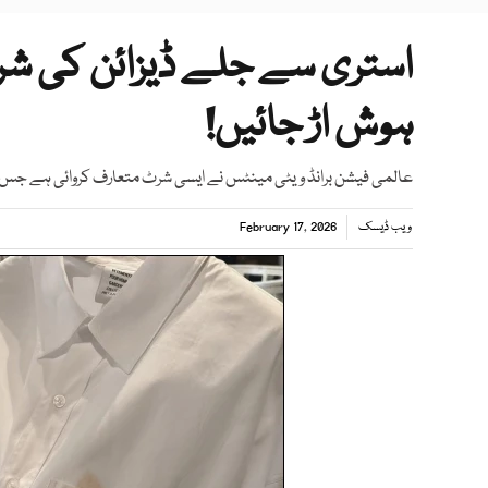
استری سے جلے ڈیزائن کی ش
ہوش اڑ جائیں!
عالمی فیشن برانڈ ویٹی مینٹس نے ایسی شرٹ متعارف کروائی ہے جس 
ویب ڈیسک
February 17, 2026