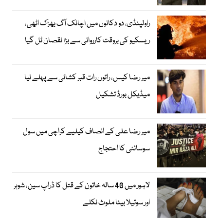
راولپنڈی، دو دکانوں میں اچانک آگ بھڑک اٹھی،
ریسکیو کی بروقت کارروائی سے بڑا نقصان ٹل گیا
میر رضا کیس، راتوں رات قبر کشائی سے پہلے نیا
میڈیکل بورڈ تشکیل
میر رضا علی کے انصاف کیلیے کراچی میں سول
سوسائٹی کا احتجاج
لاہور میں 40 سالہ خاتون کے قتل کا ڈراپ سین، شوہر
اور سوتیلا بیٹا ملوث نکلے