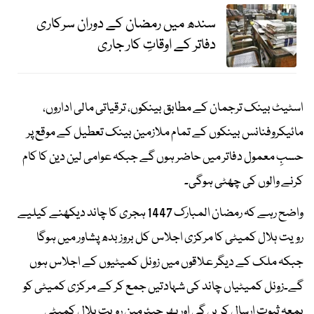
سندھ میں رمضان کے دوران سرکاری
دفاتر کے اوقاتِ کار جاری
اسٹیٹ بینک ترجمان کے مطابق بینکوں، ترقیاتی مالی اداروں،
مائیکروفنانس بینکوں کے تمام ملازمین بینک تعطیل کے موقع پر
حسبِ معمول دفاتر میں حاضر ہوں گے جبکہ عوامی لین دین کا کام
کرنے والوں کی چھٹی ہوگی۔
واضح رہے کہ رمضان المبارک 1447 ہجری کا چاند دیکھنے کیلیے
رویت ہلال کمیٹی کا مرکزی اجلاس کل بروز بدھ پشاور میں ہوگا
جبکہ ملک کے دیگر علاقوں میں زونل کمیٹیوں کے اجلاس ہوں
گے۔زونل کمیٹیاں چاند کی شہادتیں جمع کر کے مرکزی کمیٹی کو
بمعہ ثبوت ارسال کریں گی اور پھر چیئرمین رویت ہلال کمیٹی