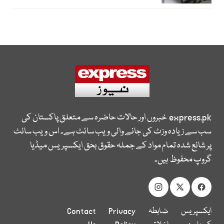
express.pk
خبروں اور حالات حاضرہ سے متعلق پاکستان کی
سب سے زیادہ وزٹ کی جانے والی ویب سائٹ ہے۔ اس ویب سائٹ
پر شائع شدہ تمام مواد کے جملہ حقوق بحق ایکسپریس میڈیا
گروپ محفوظ ہیں۔
ایکسپریس
ضابطہ
Privacy
Contact