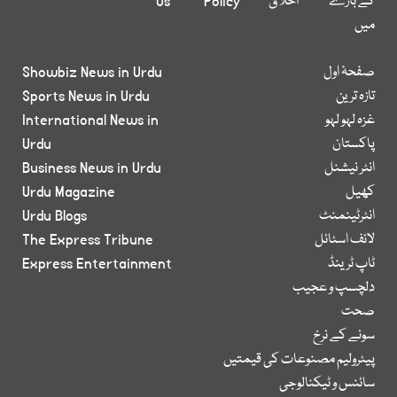
کے بارے
اخلاق
Policy
Us
میں
صفحۂ اول
Showbiz News in Urdu
تازہ ترین
Sports News in Urdu
غزہ لہو لہو
International News in
پاکستان
Urdu
انٹر نیشنل
Business News in Urdu
کھیل
Urdu Magazine
انٹرٹینمنٹ
Urdu Blogs
لائف اسٹائل
The Express Tribune
ٹاپ ٹرینڈ
Express Entertainment
دلچسپ و عجیب
صحت
سونے کے نرخ
پیٹرولیم مصنوعات کی قیمتیں
سائنس و ٹیکنالوجی