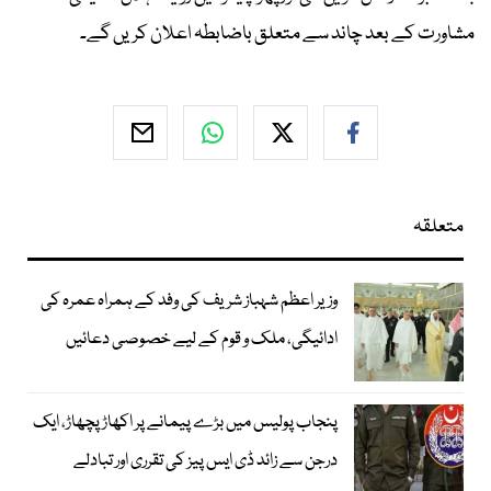
مشاورت کے بعد چاند سے متعلق باضابطہ اعلان کریں گے۔
متعلقہ
وزیر اعظم شہباز شریف کی وفد کے ہمراہ عمرہ کی
ادائیگی، ملک و قوم کے لیے خصوصی دعائیں
پنجاب پولیس میں بڑے پیمانے پر اکھاڑ پچھاڑ، ایک
درجن سے زائد ڈی ایس پیز کی تقرری اور تبادلے