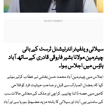
سیلانی ویلفیئر انٹرنیشنل ٹرسٹ کے بانی
چیئرمین مولانا بشیر فاروقی قادری کے ساتھ آباد
ہاؤس میں اجلاس ہوا۔
اجلاس میں چیئرمین آباد محمد حسن بخشی نے خطاب کرتے ہوئے
کہا کہ رمضان المبارک سے قبل ہر صاحب حیثیت فرد کو فلاحی
کاموں میں حصہ ڈالنا چاہیے، کراچی اور ملک کے معاشی حالات سب
کے سامنے ہیں، آباد اور سیلانی کا رشتہ مزید مضبوط ہو رہا ہے اور آباد