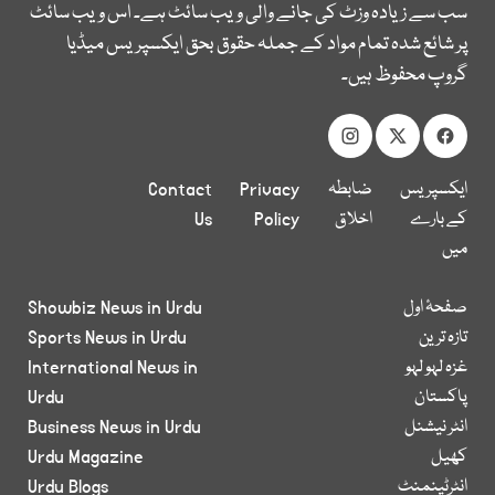
سب سے زیادہ وزٹ کی جانے والی ویب سائٹ ہے۔ اس ویب سائٹ
پر شائع شدہ تمام مواد کے جملہ حقوق بحق ایکسپریس میڈیا
گروپ محفوظ ہیں۔
ایکسپریس
ضابطہ
Privacy
Contact
کے بارے
اخلاق
Policy
Us
میں
صفحۂ اول
Showbiz News in Urdu
تازہ ترین
Sports News in Urdu
غزہ لہو لہو
International News in
پاکستان
Urdu
انٹر نیشنل
Business News in Urdu
کھیل
Urdu Magazine
انٹرٹینمنٹ
Urdu Blogs