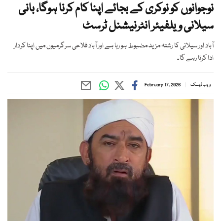
نوجوانوں کو نوکری کے بجائے اپنا کام کرنا ہوگا، بانی
سیلانی ویلفیئر انٹرنیشنل ٹرسٹ
آباد اور سیلانی کا رشتہ مزید مضبوط ہو رہا ہے اور آباد فلاحی سرگرمیوں میں اپنا کردار
ادا کرتا رہے گا۔
ویب ڈیسک
February 17, 2026