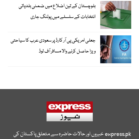
بلوچستان کے تین اضلاع میں ضمنی بلدیاتی
انتخابات کے سلسلے میں پولنگ جاری
جعلی امریکی پی آر کارڈ پر سعودی عرب کا سیاحتی
ویزا حاصل کرنے والا مسافر آف لوڈ
express.pk
خبروں اور حالات حاضرہ سے متعلق پاکستان کی