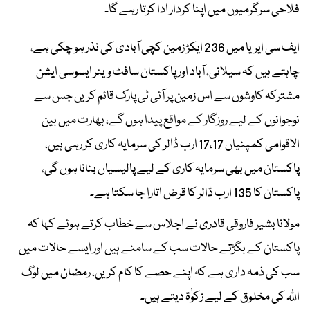
فلاحی سرگرمیوں میں اپنا کردار ادا کرتا رہے گا۔
ایف سی ایریا میں 236 ایکڑ زمین کچی آبادی کی نذر ہو چکی ہے،
چاہتے ہیں کہ سیلانی، آباد اور پاکستان سافٹ ویئر ایسوسی ایشن
مشترکہ کاوشوں سے اس زمین پر آئی ٹی پارک قائم کریں جس سے
نوجوانوں کے لیے روزگار کے مواقع پیدا ہوں گے، بھارت میں بین
الاقوامی کمپنیاں 17،17 ارب ڈالر کی سرمایہ کاری کر رہی ہیں،
پاکستان میں بھی سرمایہ کاری کے لیے پالیسیاں بنانا ہوں گی،
پاکستان کا 135 ارب ڈالر کا قرض اتارا جا سکتا ہے۔
مولانا بشیر فاروقی قادری نے اجلاس سے خطاب کرتے ہوئے کہا کہ
پاکستان کے بگڑتے حالات سب کے سامنے ہیں اور ایسے حالات میں
سب کی ذمہ داری ہے کہ اپنے حصے کا کام کریں، رمضان میں لوگ
اللہ کی مخلوق کے لیے زکوٰۃ دیتے ہیں۔