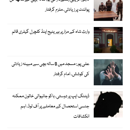
پوائنٹ پر زیادتی، ملزم گرفتار
وارث شاہ کے مزار پر ہیریٹیج اینڈ کلچرل گیلری قائم
علی پور: مسجد میں 8 سالہ بچی سے مبینہ زیادتی
کی کوشش، امام گرفتار
ڈیٹنگ ایپ پر دوستی، باکو جانیوالی خاتون ممکنہ
جنسی استحصال کے معاملے پر آف لوڈ، اہم
انکشافات