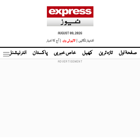
AUGUST 09, 2026
اشتہار لگائیں |
لائیو ٹی وی
| آج کا اخبار
صفحۂ اول
تازہ ترین
کھیل
خاص خبریں
پاکستان
انٹر نیشنل
ٹا