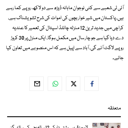
آئی ٹی شعبے سے کئی نوجوان ماہانہ ڈیڑھ سے دو لاکھ روپے کما رہے
ہیں، پاکستان میں شیر خوار بچوں کی اموات کی شرح تشویشناک ہے،
کراچی میں جدید ترین 12 منزلہ چائلڈ اسپتال کی تعمیر کا عندیہ
دے دیا گیا ہے جو چار سال میں مکمل ہوگا، ایک منزل پر 30 کروڑ
روپے لاگت آئے گی، آباد سے اپیل ہے کہ اس منصوبے میں تعاون کیا
جائے۔
متعلقہ
لاہور؛ قریبی رشتےدار کی 12 سالہ بچی کے ساتھ گن