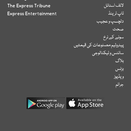
لائف اسٹائل
The Express Tribune
ٹاپ ٹرینڈ
Express Entertainment
دلچسپ و عجیب
صحت
سونے کے نرخ
پیٹرولیم مصنوعات کی قیمتیں
سائنس و ٹیکنالوجی
بلاگ
بزنس
ویڈیوز
جرائم