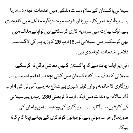
سیلانی پاکستان کے علاوہ سات ملکوں میں خدمات انجام دے رہا
ہے، برطانیہ، امریکا، سیریا اور غزہ سمیت دیگر ممالک میں کام جاری
ہے، لوگ بھارت میں سرمایہ کاری کر سکتے ہیں تو اپنے ملک میں
بھی کر سکتے ہیں، سیلانی نے 16 ارب 20 کروڑ روپے کی لاگت سے
فلاحی خدمات انجام دی ہیں۔
آئی ایم ایف چاہتا ہے کہ پاکستان کبھی معاشی ترقی نہ کر سکے،
سیلانی کا ہدف ہے کہ پاکستان میں کوئی بچہ بے تعلیم نہ رہے، بے
روزگاری کا خاتمہ ہو اور کوئی شہری بے علاج نہ رہے، آئی ٹی کی 4 ارب
ڈالر سالانہ برآمدات میں ایک ارب ڈالر یعنی 280 ارب روپے سیلانی
کی کاوشوں سے آتا ہے، بے روزگاری کی وجہ سے امن و امان کی
صورتحال خراب ہوتی ہے، نوجوانوں کو نوکری کے بجائے اپنا کام کرنا
ہوگا۔