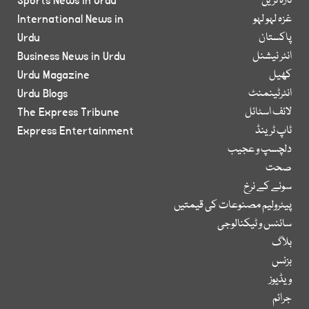
تازہ ترین
Sports News in Urdu
غزہ لہو لہو
International News in
پاکستان
Urdu
انٹر نیشنل
Business News in Urdu
کھیل
Urdu Magazine
انٹرٹینمنٹ
Urdu Blogs
لائف اسٹائل
The Express Tribune
ٹاپ ٹرینڈ
Express Entertainment
دلچسپ و عجیب
صحت
سونے کے نرخ
پیٹرولیم مصنوعات کی قیمتیں
سائنس و ٹیکنالوجی
بلاگ
بزنس
ویڈیوز
جرائم