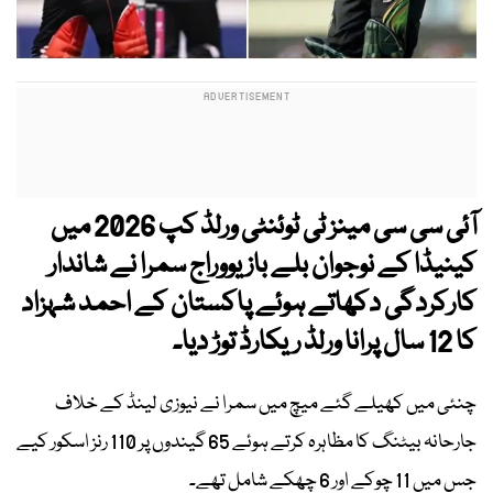
آئی سی سی مینز ٹی ٹوئنٹی ورلڈ کپ 2026 میں
کینیڈا کے نوجوان بلے باز یووراج سمرا نے شاندار
کارکردگی دکھاتے ہوئے پاکستان کے احمد شہزاد
کا 12 سال پرانا ورلڈ ریکارڈ توڑ دیا۔
چنئی میں کھیلے گئے میچ میں سمرا نے نیوزی لینڈ کے خلاف
جارحانہ بیٹنگ کا مظاہرہ کرتے ہوئے 65 گیندوں پر 110 رنز اسکور کیے
جس میں 11 چوکے اور 6 چھکے شامل تھے۔