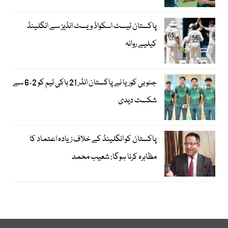
پاکستان ٹیسٹ اسکواڈ ویسٹ انڈیز سے انگلینڈ
کیلیے روانہ
جنوبی کوریا نے پاکستان انڈر 21 ہاکی ٹیم کو 2-6 سے
شکست دیدی
پاکستان کو انگلینڈ کے خلاف زیادہ اعتماد کا
مظاہرہ کرنا ہوگا: شعیب محمد