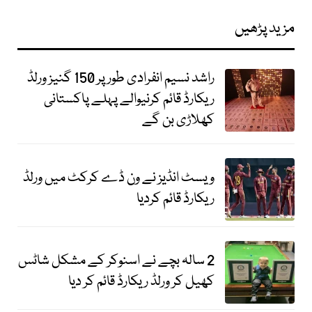
مزید پڑھیں
راشد نسیم انفرادی طور پر 150 گنیز ورلڈ
ریکارڈ قائم کرنیوالے پہلے پاکستانی
کھلاڑی بن گے
ویسٹ انڈیز نے ون ڈے کرکٹ میں ورلڈ
ریکارڈ قائم کردیا
2 سالہ بچے نے اسنوکر کے مشکل شاٹس
کھیل کر ورلڈ ریکارڈ قائم کر دیا