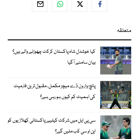
متعلقہ
کیا خوشدل شاہ پاکستان کرکٹ چھوڑنے والے ہیں؟
بیان سامنے آگیا
پانچ ہزار ون ڈے میچز مکمل، مقبول ترین فارمیٹ
کی اہمیت کم کیوں ہو رہی ہے؟
سی پی ایل میں شرکت کیلیے پاکستانی کھلاڑیوں کو
این او سی کب ملیں گے؟