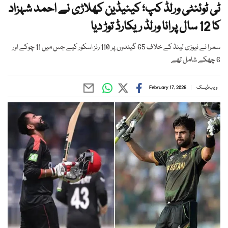
ٹی ٹوئنٹی ورلڈ کپ؛ کینیڈین کھلاڑی نے احمد شہزاد
کا 12 سال پرانا ورلڈ ریکارڈ توڑ دیا
سمرا نے نیوزی لینڈ کے خلاف 65 گیندوں پر 110 رنز اسکور کیے جس میں 11 چوکے اور
6 چھکے شامل تھے
ویب ڈیسک
February 17, 2026