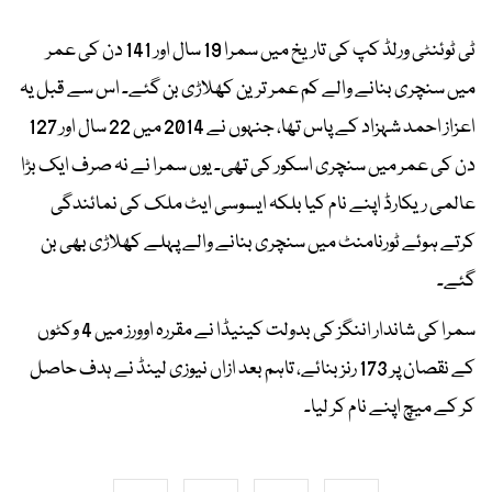
ٹی ٹوئنٹی ورلڈ کپ کی تاریخ میں سمرا 19 سال اور 141 دن کی عمر
میں سنچری بنانے والے کم عمر ترین کھلاڑی بن گئے۔ اس سے قبل یہ
اعزاز احمد شہزاد کے پاس تھا، جنہوں نے 2014 میں 22 سال اور 127
دن کی عمر میں سنچری اسکور کی تھی۔ یوں سمرا نے نہ صرف ایک بڑا
عالمی ریکارڈ اپنے نام کیا بلکہ ایسوسی ایٹ ملک کی نمائندگی
کرتے ہوئے ٹورنامنٹ میں سنچری بنانے والے پہلے کھلاڑی بھی بن
گئے۔
سمرا کی شاندار اننگز کی بدولت کینیڈا نے مقررہ اوورز میں 4 وکٹوں
کے نقصان پر 173 رنز بنائے، تاہم بعد ازاں نیوزی لینڈ نے ہدف حاصل
کر کے میچ اپنے نام کر لیا۔