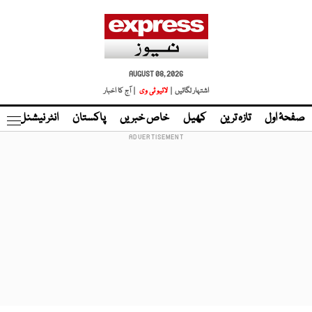
AUGUST 08, 2026
اشتہار لگائیں |
لائیو ٹی وی
| آج کا اخبار
صفحۂ اول
تازہ ترین
کھیل
خاص خبریں
پاکستان
انٹر نیشنل
ٹا