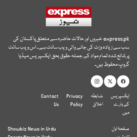
express.pk
خبروں اور حالات حاضرہ سے متعلق پاکستان کی
سب سے زیادہ وزٹ کی جانے والی ویب سائٹ ہے۔ اس ویب سائٹ
پر شائع شدہ تمام مواد کے جملہ حقوق بحق ایکسپریس میڈیا
گروپ محفوظ ہیں۔
ایکسپریس
ضابطہ
Privacy
Contact
کے بارے
اخلاق
Policy
Us
میں
صفحۂ اول
Showbiz News in Urdu