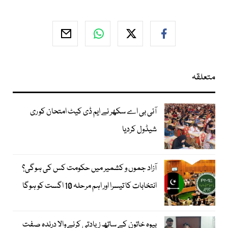
متعلقہ
آئی بی اے سکھر نے ایم ڈی کیٹ امتحان کو ری
شیڈول کردیا
آزاد جموں و کشمیر میں حکومت کس کی ہوگی؟
انتخابات کا تیسرا اور اہم مرحلہ 10 اگست کو ہوگا
بیوہ خاتون کے ساتھ زیادتی کرنے والا درندہ صفت