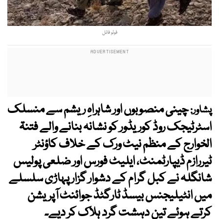
فوٹو فائل
چینی منصوبوں اور شاہراہِ ریشم سے منسلک
پشاور:
اسٹرٹیجک روڈ کوریڈور کو نشانہ بنانے والے فتنۃ
الخوارج کے منظم نیٹ ورک کے خلاف کاؤنٹر
ٹیررازم ڈیپارٹمنٹ، ایلیٹ فورس اور ضلعی پولیس
شانگلہ نے کبل گرام کے دشوار گزار پہاڑی سلسلے
میں انٹیلیجنس بیسڈ ٹارگٹڈ جوائنٹ آپریشن
کرتے ہوئے تین دہشت گرد ہلاک کر دیے۔