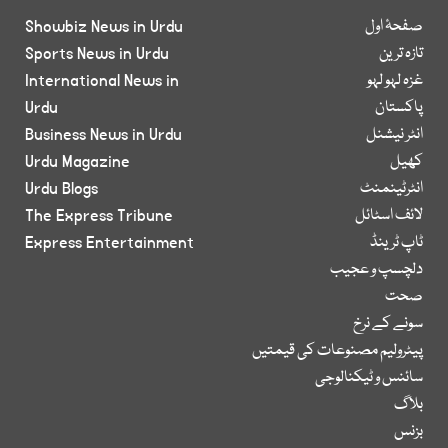
صفحۂ اول
Showbiz News in Urdu
تازہ ترین
Sports News in Urdu
غزہ لہو لہو
International News in
پاکستان
Urdu
انٹر نیشنل
Business News in Urdu
کھیل
Urdu Magazine
انٹرٹینمنٹ
Urdu Blogs
لائف اسٹائل
The Express Tribune
ٹاپ ٹرینڈ
Express Entertainment
دلچسپ و عجیب
صحت
سونے کے نرخ
پیٹرولیم مصنوعات کی قیمتیں
سائنس و ٹیکنالوجی
بلاگ
بزنس