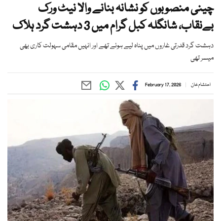
چینی منصوبوں کو نشانہ بنانے والا نیٹ ورک
بےنقاب، شانگلہ کبل گرام میں 3 دہشت گرد ہلاک
دہشت گرد قدرتی غاروں میں پناہ لیے ہوئے تھے اور انہیں مقامی سہولت کاری بھی
میسر تھی
احتشام خان
February 17, 2026