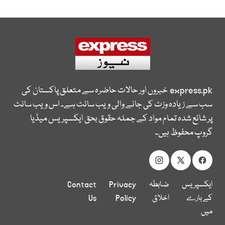
express.pk
خبروں اور حالات حاضرہ سے متعلق پاکستان کی
سب سے زیادہ وزٹ کی جانے والی ویب سائٹ ہے۔ اس ویب سائٹ
پر شائع شدہ تمام مواد کے جملہ حقوق بحق ایکسپریس میڈیا
گروپ محفوظ ہیں۔
ایکسپریس
ضابطہ
Privacy
Contact
کے بارے
اخلاق
Policy
Us
میں