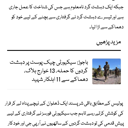
جبکہ ایک دہشت گرد نامعلوم ہے جس کی شناخت کا عمل جاری
ہے اور تیسرے دہشت گرد نے گرفتاری سے بچنے کے لیے خود کو
دھماکے سے اڑا لیا۔
مزید پڑھیں
باجوڑ: سیکیورٹی چیک پوسٹ پر دہشت
گردوں کا حملہ، 13 خوارج ہلاک،
دھماکے سے 11 اہلکار شہید
پولیس کے مطابق باقی شرپسند ایک ڈھلوان کے نیچے پناہ لے کر فرار
کی کوشش کرتے رہے تاہم جب سیکیورٹی فورسز نے گرفتاری کے لیے
پیش قدمی کی تو دہشت گردوں کے ساتھیوں نے آر پی جی اور خودکار