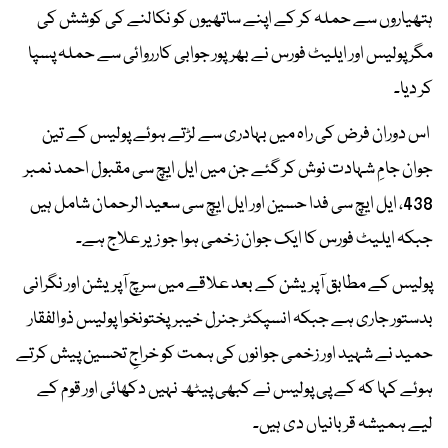
ہتھیاروں سے حملہ کر کے اپنے ساتھیوں کو نکالنے کی کوشش کی
مگر پولیس اور ایلیٹ فورس نے بھرپور جوابی کارروائی سے حملہ پسپا
کر دیا۔
اس دوران فرض کی راہ میں بہادری سے لڑتے ہوئے پولیس کے تین
جوان جامِ شہادت نوش کر گئے جن میں ایل ایچ سی مقبول احمد نمبر
438، ایل ایچ سی فدا حسین اور ایل ایچ سی سعید الرحمان شامل ہیں
جبکہ ایلیٹ فورس کا ایک جوان زخمی ہوا جو زیر علاج ہے۔
پولیس کے مطابق آپریشن کے بعد علاقے میں سرچ آپریشن اور نگرانی
بدستور جاری ہے جبکہ انسپکٹر جنرل خیبرپختونخوا پولیس ذوالفقار
حمید نے شہید اور زخمی جوانوں کی ہمت کو خراجِ تحسین پیش کرتے
ہوئے کہا کہ کے پی پولیس نے کبھی پیٹھ نہیں دکھائی اور قوم کے
لیے ہمیشہ قربانیاں دی ہیں۔