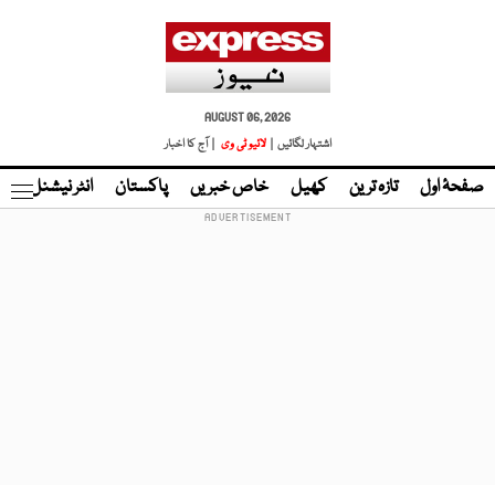
AUGUST 06, 2026
اشتہار لگائیں |
لائیو ٹی وی
| آج کا اخبار
صفحۂ اول
تازہ ترین
کھیل
خاص خبریں
پاکستان
انٹر نیشنل
ٹا