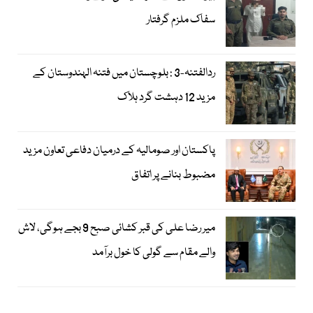
سفاک ملزم گرفتار
ردالفتنہ-3 : بلوچستان میں فتنہ الہندوستان کے
مزید 12 دہشت گرد ہلاک
پاکستان اور صومالیہ کے درمیان دفاعی تعاون مزید
مضبوط بنانے پر اتفاق
میر رضا علی کی قبر کشائی صبح 9 بجے ہوگی، لاش
والے مقام سے گولی کا خول برآمد