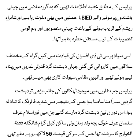
پولیس کے مطابق خفیہ اطلاعات تھیں کہ یہ گروہ ماضی میں چینی
باشندوں پر ہونے والے VBIED حملوں میں بھی ملوث رہا ہے اور شاہراہِ
ریشم کے قریب ہونے کے باعث چینی منصوبوں اور اہم قومی
تنصیبات کے لیے مستقل خطرہ بنا ہوا تھا۔
اسی بنیاد پر سی ٹی ڈی افسران کی قیادت میں کبل گرام کے مختلف
علاقوں میں کارروائی کی گئی جہاں دہشت گرد قدرتی غاروں میں پناہ
لیے ہوئے تھے اور انہیں مقامی سہولت کاری بھی میسر تھی۔
پولیس جب غاروں میں موجود ٹھکانوں کی جانب بڑھی تو دہشت
گردوں سے آمنا سامنا ہوا جس کے نتیجے میں شدید فائرنگ کا تبادلہ
ہوا، اس دوران تین دہشت گرد مارے گئے جن میں نور اسلام عرف
سلمان عرف خوگ بچہ ولد زمان ولی ساکن کبل گرام شانگلہ فتنۃ
الخوارج کا سرغنہ تھا جس کے سر کی قیمت 50 لاکھ روپے مقرر تھی،