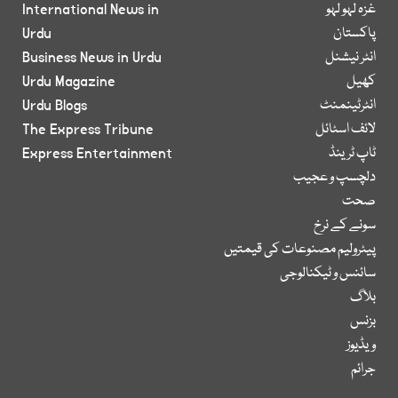
غزہ لہو لہو
International News in
پاکستان
Urdu
انٹر نیشنل
Business News in Urdu
کھیل
Urdu Magazine
انٹرٹینمنٹ
Urdu Blogs
لائف اسٹائل
The Express Tribune
ٹاپ ٹرینڈ
Express Entertainment
دلچسپ و عجیب
صحت
سونے کے نرخ
پیٹرولیم مصنوعات کی قیمتیں
سائنس و ٹیکنالوجی
بلاگ
بزنس
ویڈیوز
جرائم