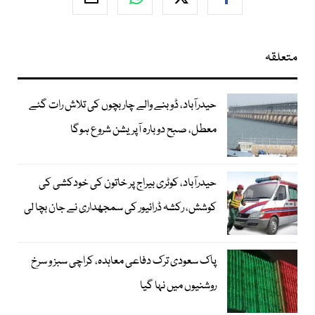
متعلقہ
حیدرآباد، ڈوبنے والے چار بچوں کی تلاش رات گئے
معطل، صبح دوبارہ آپریشن شروع ہوگا
حیدرآباد، کوٹری بیراج پر خاتون کی خودکشی کی
کوشش، رکشہ ڈرائیور کی سمجھداری نے جان بچا لی
پاک سعودی ترک دفاعی معاہدہ، کراچی سبز و سرخ
روشنیوں میں نہا گیا