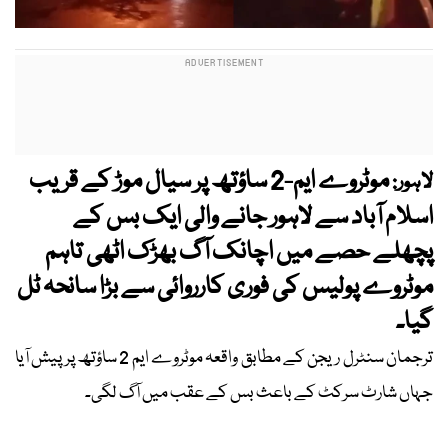
موٹروے ایم-2 ساؤتھ پر سیال موڑ کے قریب
لاہور:
اسلام آباد سے لاہور جانے والی ایک بس کے
پچھلے حصے میں اچانک آگ بھڑک اٹھی تاہم
موٹروے پولیس کی فوری کارروائی سے بڑا سانحہ ٹل
گیا۔
ترجمان سنٹرل ریجن کے مطابق واقعہ موٹروے ایم 2 ساؤتھ پر پیش آیا
جہاں شارٹ سرکٹ کے باعث بس کے عقب میں آگ لگی۔