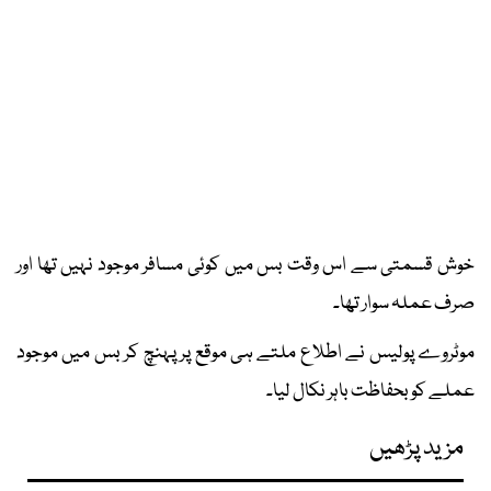
خوش قسمتی سے اس وقت بس میں کوئی مسافر موجود نہیں تھا اور
صرف عملہ سوار تھا۔
موٹروے پولیس نے اطلاع ملتے ہی موقع پر پہنچ کر بس میں موجود
عملے کو بحفاظت باہر نکال لیا۔
مزید پڑھیں