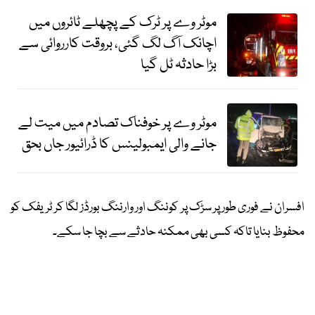
موٹر وے پر ٹرک کے پچھلے ٹائروں میں
اچانک آگ لگ گئی، بروقت کارروائی سے
بڑا حادثہ ٹل گیا
موٹر وے پر خوفناک تصادم میں میت لے
جانے والی ایمبولینس کا ڈرائیور جاں بحق
افسران نے فوری طور پر سڑک پر کوننگ اور وارننگ بورڈز لگا کر ٹریفک کو
محفوظ بنایا تاکہ کسی بھی ممکنہ حادثے سے بچا جا سکے۔