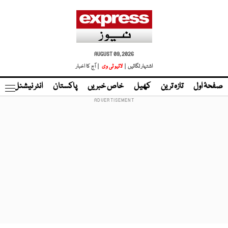
AUGUST 09, 2026
اشتہار لگائیں |
لائیو ٹی وی
| آج کا اخبار
صفحۂ اول
تازہ ترین
کھیل
خاص خبریں
پاکستان
انٹر نیشنل
ٹا