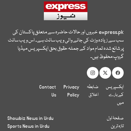
express.pk
خبروں اور حالات حاضرہ سے متعلق پاکستان کی
سب سے زیادہ وزٹ کی جانے والی ویب سائٹ ہے۔ اس ویب سائٹ
پر شائع شدہ تمام مواد کے جملہ حقوق بحق ایکسپریس میڈیا
گروپ محفوظ ہیں۔
ایکسپریس
ضابطہ
Privacy
Contact
کے بارے
اخلاق
Policy
Us
میں
صفحۂ اول
Showbiz News in Urdu
تازہ ترین
Sports News in Urdu