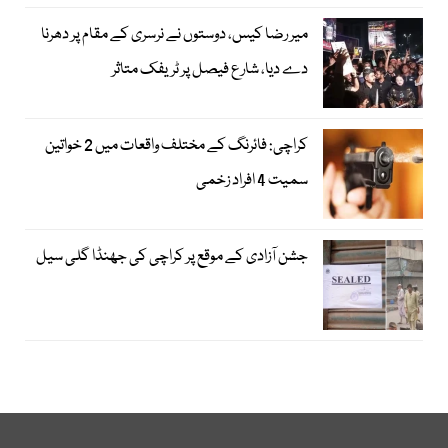
میر رضا کیس، دوستوں نے نرسری کے مقام پر دھرنا
دے دیا، شارع فیصل پر ٹریفک متاثر
کراچی: فائرنگ کے مختلف واقعات میں 2 خواتین
سمیت 4 افراد زخمی
جشن آزادی کے موقع پر کراچی کی جھنڈا گلی سیل