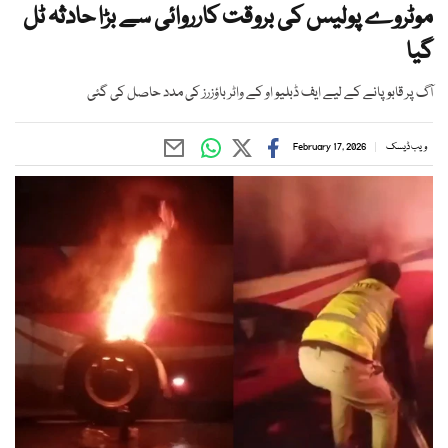
موٹروے پولیس کی بروقت کارروائی سے بڑا حادثہ ٹل
گیا
آگ پر قابو پانے کے لیے ایف ڈبلیو او کے واٹر باؤزرز کی مدد حاصل کی گئی
ویب ڈیسک
February 17, 2026