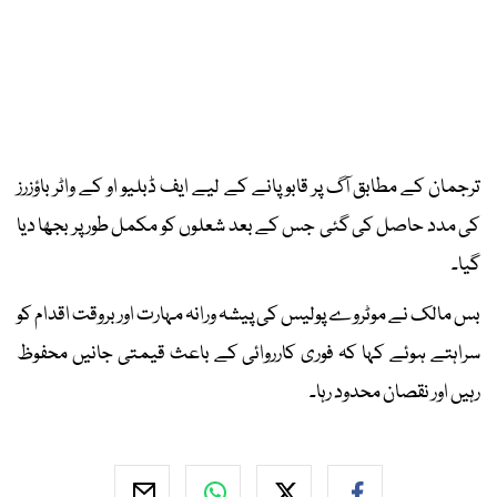
ترجمان کے مطابق آگ پر قابو پانے کے لیے ایف ڈبلیو او کے واٹر باؤزرز
کی مدد حاصل کی گئی جس کے بعد شعلوں کو مکمل طور پر بجھا دیا
گیا۔
بس مالک نے موٹروے پولیس کی پیشہ ورانہ مہارت اور بروقت اقدام کو
سراہتے ہوئے کہا کہ فوری کارروائی کے باعث قیمتی جانیں محفوظ
رہیں اور نقصان محدود رہا۔