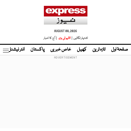
AUGUST 08, 2026
اشتہار لگائیں |
لائیو ٹی وی
| آج کا اخبار
صفحۂ اول
تازہ ترین
کھیل
خاص خبریں
پاکستان
انٹر نیشنل
ٹا