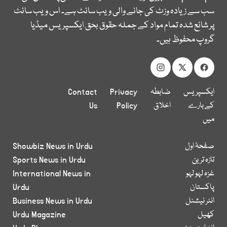
سب سے زیادہ وزٹ کی جانے والی ویب سائٹ ہے۔ اس ویب سائٹ
پر شائع شدہ تمام مواد کے جملہ حقوق بحق ایکسپریس میڈیا
گروپ محفوظ ہیں۔
ایکسپریس
ضابطہ
Privacy
Contact
کے بارے
اخلاق
Policy
Us
میں
صفحۂ اول
Showbiz News in Urdu
تازہ ترین
Sports News in Urdu
غزہ لہو لہو
International News in
پاکستان
Urdu
انٹر نیشنل
Business News in Urdu
کھیل
Urdu Magazine