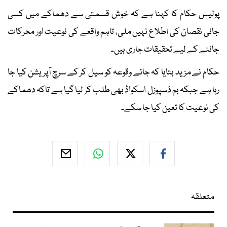
پولیس حکام کا کہنا ہے کہ خوش قسمتی سے دھماکے میں کسی
جانی نقصان کی اطلاع نہیں ملی، تاہم واقعے کی نوعیت اور محرکات
جاننے کے لیے تحقیقات جاری ہیں۔
حکام نے مزید بتایا کہ جائے وقوعہ کو سیل کر کے سرچ آپریشن کیا جا
رہا ہے جبکہ بم ڈسپوزل اسکواڈ بھی طلب کر لیا گیا ہے تاکہ دھماکے
کی نوعیت کا تعین کیا جا سکے۔
متعلقہ