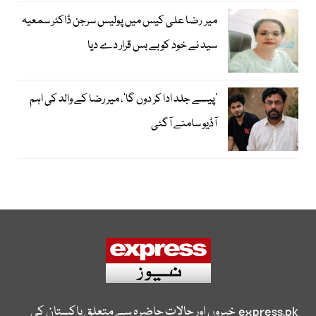
میر رضا علی کیس میں پولیس سرجن ڈاکٹر سمعیہ
سید نے خود کو بے بس قرار دے دیا
’پیسے جلد ادا کر دوں گا‘، میر رضا کے والد کی اہم
آڈیو سامنے آگئی
express.pk
خبروں اور حالات حاضرہ سے متعلق پاکستان کی