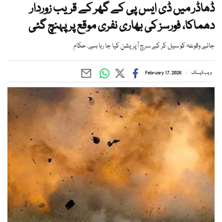
ڈھاڈر میں ڈی ایس پی کے گھر کے قریب زوردار
دھماکا، فورسز کی بھاری نفری موقع پر پہنچ گئی
جائے وقوعہ کو سیل کر کے سرچ آپریشن کیا جا رہا ہے، حکام
ویب ڈیسک
February 17, 2026