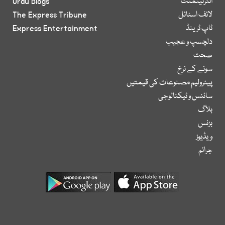
انٹرٹینمنٹ
Urdu Blogs
لائف اسٹائل
The Express Tribune
ٹاپ ٹرینڈ
Express Entertainment
دلچسپ و عجیب
صحت
سونے کے نرخ
پیٹرولیم مصنوعات کی قیمتیں
سائنس و ٹیکنالوجی
بلاگ
بزنس
ویڈیوز
جرائم