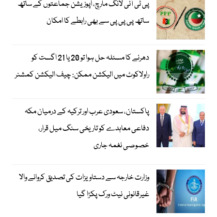
پی ٹی آئی لانگ مارچ، اپوزیشن جماعتوں کے ساتھ
ساتھ پی پی پی سے بھی رابطے کا امکان
دھرنے کا مسئلہ حل ہوا تو 20 یا 21 اگست کو
راولاکوٹ میں الیکشن ممکن: چیف الیکشن کمشنر
پاکستان، سعودی عرب اور ترکیہ کے درمیان مکہ
دفاعی معاہدے کو تاریخی سنگ میل قرار،
خصوصی نغمہ جاری
وزارت خارجہ سے دستاویزات کی تصدیق کروانے والا
غیرقانونی نیٹ ورک پکڑا گیا