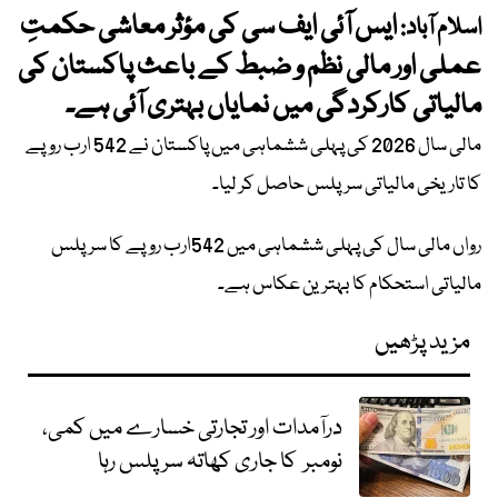
ایس آئی ایف سی کی مؤثر معاشی حکمتِ
اسلام آباد:
عملی اور مالی نظم و ضبط کے باعث پاکستان کی
مالیاتی کارکردگی میں نمایاں بہتری آئی ہے۔
مالی سال 2026 کی پہلی ششماہی میں پاکستان نے 542 ارب روپے
کا تاریخی مالیاتی سرپلس حاصل کر لیا۔
رواں مالی سال کی پہلی ششماہی میں 542ارب روپے کا سرپلس
مالیاتی استحکام کا بہترین عکاس ہے۔
مزید پڑھیں
درآمدات اور تجارتی خسارے میں کمی،
نومبر کا جاری کھاتہ سرپلس رہا