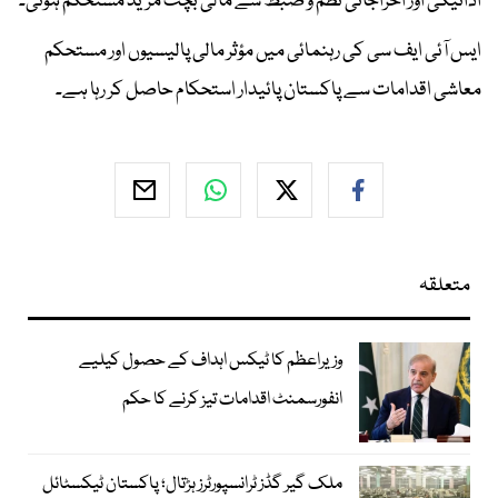
ادائیگی اور اخراجاتی نظم و ضبط سے مالی بچت مزید مستحکم ہوئی۔
ایس آئی ایف سی کی رہنمائی میں مؤثر مالی پالیسیوں اور مستحکم
معاشی اقدامات سے پاکستان پائیدار استحکام حاصل کر رہا ہے۔
متعلقہ
وزیراعظم کا ٹیکس اہداف کے حصول کیلیے
انفورسمنٹ اقدامات تیز کرنے کا حکم
ملک گیر گڈز ٹرانسپورٹرز ہڑتال؛ پاکستان ٹیکسٹائل