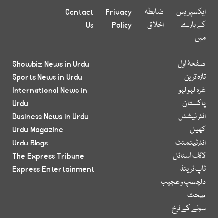
ایکسپریس
ضابطہ
Privacy
Contact
کے بارے
اخلاق
Policy
Us
میں
صفحۂ اول
Showbiz News in Urdu
تازہ ترین
Sports News in Urdu
غزہ لہو لہو
International News in
پاکستان
Urdu
انٹر نیشنل
Business News in Urdu
کھیل
Urdu Magazine
انٹرٹینمنٹ
Urdu Blogs
لائف اسٹائل
The Express Tribune
ٹاپ ٹرینڈ
Express Entertainment
دلچسپ و عجیب
صحت
سونے کے نرخ