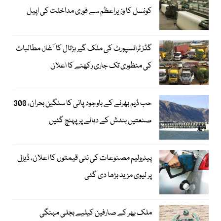
کونسل کا وزیراعظم سے فوری مداخلت کی اپیل
گڈز ٹرانسپورٹ کی ملک گیر ہڑتال کا آغاز، مطالبات
کی منظوری تک جاری رکھنے کا اعلان
حب ڈیم بھرنے کے باوجود پانی کا سنگین بحران، 300
صنعتیں بندش کے دہانے پر پہنچ گئیں
پیٹرولیم مصنوعات کی نئی قیمتوں کا اعلان، ڈیزل
پر لیوی مزید بڑھا دی گئی
ملک بھر کے صارفین کیلیے بجلی مہنگی