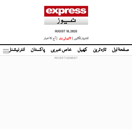
AUGUST 10, 2026
اشتہار لگائیں |
لائیو ٹی وی
| آج کا اخبار
صفحۂ اول
تازہ ترین
کھیل
خاص خبریں
پاکستان
انٹر نیشنل
ٹا