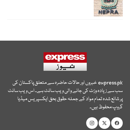
express.pk
خبروں اور حالات حاضرہ سے متعلق پاکستان کی
سب سے زیادہ وزٹ کی جانے والی ویب سائٹ ہے۔ اس ویب سائٹ
پر شائع شدہ تمام مواد کے جملہ حقوق بحق ایکسپریس میڈیا
گروپ محفوظ ہیں۔