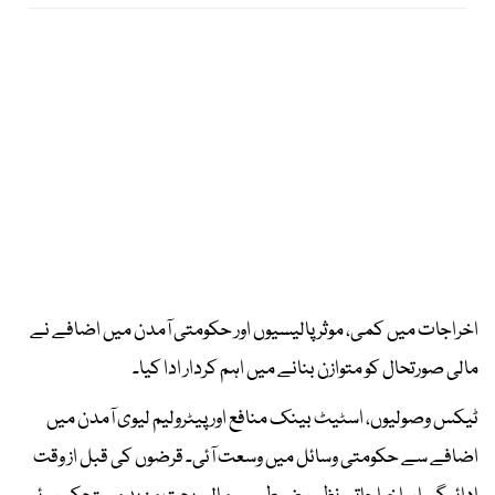
اخراجات میں کمی، موثر پالیسیوں اور حکومتی آمدن میں اضافے نے
مالی صورتحال کو متوازن بنانے میں اہم کردار ادا کیا۔
ٹیکس وصولیوں، اسٹیٹ بینک منافع اور پیٹرولیم لیوی آمدن میں
اضافے سے حکومتی وسائل میں وسعت آئی۔ قرضوں کی قبل از وقت