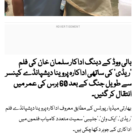
بالی ووڈ کے دبنگ اداکار سلمان خان کی فلم
‘ریڈی’ کی ساتھی اداکارہ پروینا دیشپانڈے کینسر
سے طویل جنگ کے بعد 60 برس کی عمر میں
انتقال کر گئیں۔
بھارتی میڈیا رپورٹس کے مطابق معروف اداکارہ پروینا دیشپانڈے فلم
’ریڈی‘، ’ایک ولن‘، ’جلیبی‘ سمیت متعدد کامیاب فلموں میں
اداکاری کے جوہر دکھاچکی ہیں۔