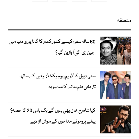
متعلقہ
60 سالہ سفر: کیسے کشور کمار کا گانا پوری دنیا میں
’جین زی‘ کی آواز بن گیا؟
سنی دیول کا ’ڈریم پروجیکٹ‘: بیٹوں کے ساتھ
تاریخی فلم بنانے کا منصوبہ
کیا شاہ رخ خان بھی ہوں گے بگ باس 20 کا حصہ؟
پہلے پرومو نے مداحوں کے ہوش اڑا دیے