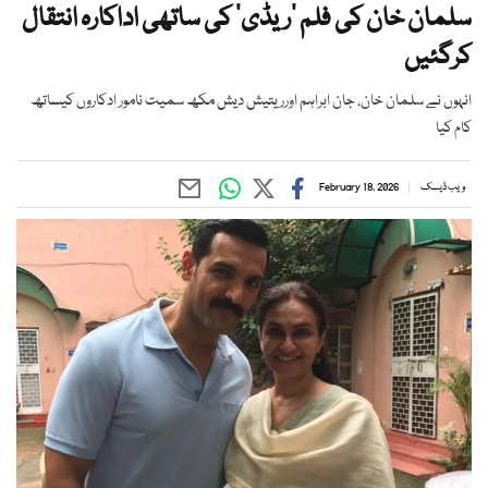
سلمان خان کی فلم ’ریڈی‘ کی ساتھی اداکارہ انتقال
کرگئیں
انہوں نے سلمان خان، جان ابراہم اورریتیش دیش مکھ سمیت نامور ادکاروں کیساتھ
کام کیا
ویب ڈیسک
February 18, 2026