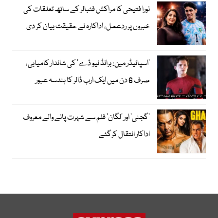
نورا فتیحی کا مراکش فٹبالر کے ساتھ تعلقات کی
خبروں پر ردعمل، اداکارہ نے حقیقت بیان کر دی
’اسپائیڈر مین: برانڈ نیو ڈے‘ کی شاندار کامیابی،
صرف 6 دن میں ایک ارب ڈالر کا ہندسہ عبور
’گجنی‘ اور ’لگان‘ فلم سے شہرت پانے والے معروف
اداکار انتقال کرگئے