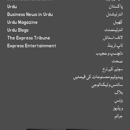
پاکستان
Urdu
انٹر نیشنل
Business News in Urdu
کھیل
Urdu Magazine
انٹرٹینمنٹ
Urdu Blogs
لائف اسٹائل
The Express Tribune
ٹاپ ٹرینڈ
Express Entertainment
دلچسپ و عجیب
صحت
سونے کے نرخ
پیٹرولیم مصنوعات کی قیمتیں
سائنس و ٹیکنالوجی
بلاگ
بزنس
ویڈیوز
جرائم