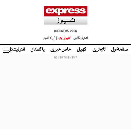
AUGUST 05, 2026
اشتہار لگائیں |
لائیو ٹی وی
| آج کا اخبار
صفحۂ اول
تازہ ترین
کھیل
خاص خبریں
پاکستان
انٹر نیشنل
ٹا