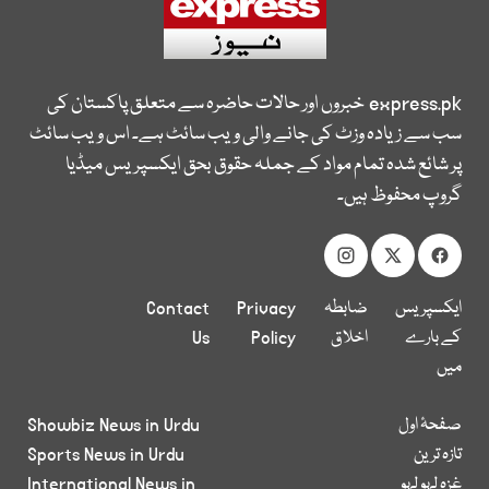
express.pk
خبروں اور حالات حاضرہ سے متعلق پاکستان کی
سب سے زیادہ وزٹ کی جانے والی ویب سائٹ ہے۔ اس ویب سائٹ
پر شائع شدہ تمام مواد کے جملہ حقوق بحق ایکسپریس میڈیا
گروپ محفوظ ہیں۔
ایکسپریس
ضابطہ
Privacy
Contact
کے بارے
اخلاق
Policy
Us
میں
صفحۂ اول
Showbiz News in Urdu
تازہ ترین
Sports News in Urdu
غزہ لہو لہو
International News in