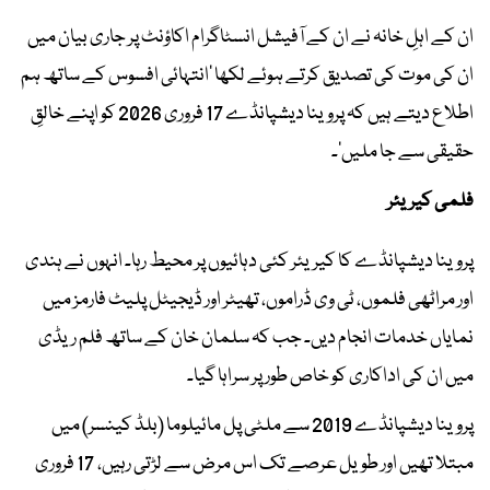
ان کے اہلِ خانہ نے ان کے آفیشل انسٹاگرام اکاؤنٹ پر جاری بیان میں
ان کی موت کی تصدیق کرتے ہوئے لکھا ’انتہائی افسوس کے ساتھ ہم
اطلاع دیتے ہیں کہ پروینا دیشپانڈے 17 فروری 2026 کو اپنے خالقِ
حقیقی سے جا ملیں‘۔
فلمی کیریئر
پروینا دیشپانڈے کا کیریئر کئی دہائیوں پر محیط رہا۔ انہوں نے ہندی
اور مراٹھی فلموں، ٹی وی ڈراموں، تھیٹر اور ڈیجیٹل پلیٹ فارمز میں
نمایاں خدمات انجام دیں۔ جب کہ سلمان خان کے ساتھ فلم ریڈی
میں ان کی اداکاری کو خاص طور پر سراہا گیا۔
پروینا دیشپانڈے 2019 سے ملٹی پل مائیلوما (بلڈ کینسر) میں
مبتلا تھیں اور طویل عرصے تک اس مرض سے لڑتی رہیں، 17 فروری