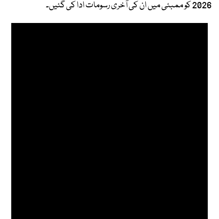
2026 کو ممبئی میں ان کی آخری رسومات ادا کی گئیں۔