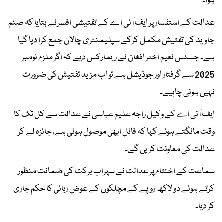
ہوا۔
عدالت کے استفسار پر ایف آئی اے کے تفتیشی افسر نے بتایا کہ صنم
جاوید کی تفتیش مکمل کرکے سپلیمنٹری چالان جمع کرا دیا گیا
ہے۔ جسٹس نعیم اختر افغان نے ریمارکس دیے کہ اگر ملزم نومبر
2025 سے گرفتار اور جوڈیشل ہے تو اب مزید تفتیش کی ضرورت
نہیں ہونی چاہیے۔
ایف آئی اے کے وکیل راجہ علیم عباسی نے عدالت سے کل تک کا
وقت مانگتے ہوئے کہا کہ فائل ابھی موصول ہوئی ہے، جائزہ لے کر
عدالت کی معاونت کریں گے۔
سماعت کے اختتام پر عدالت نے سہراب برکت کی ضمانت منظور
کرتے ہوئے دو لاکھ روپے کے مچلکوں کے عوض رہائی کا حکم جاری
کر دیا۔