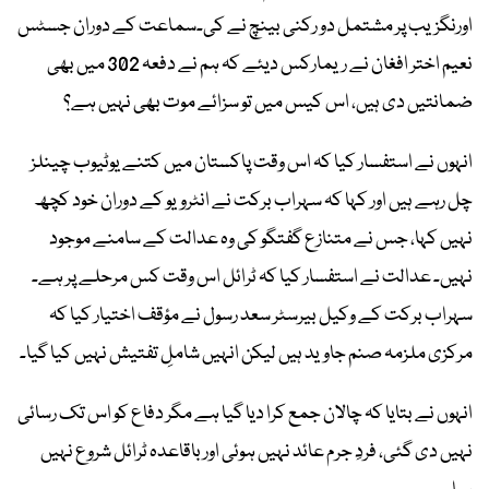
اورنگزیب پر مشتمل دو رکنی بینچ نے کی۔سماعت کے دوران جسٹس
نعیم اختر افغان نے ریمارکس دیئے کہ ہم نے دفعہ 302 میں بھی
ضمانتیں دی ہیں، اس کیس میں تو سزائے موت بھی نہیں ہے؟
انہوں نے استفسار کیا کہ اس وقت پاکستان میں کتنے یوٹیوب چینلز
چل رہے ہیں اور کہا کہ سہراب برکت نے انٹرویو کے دوران خود کچھ
نہیں کہا، جس نے متنازع گفتگو کی وہ عدالت کے سامنے موجود
نہیں۔ عدالت نے استفسار کیا کہ ٹرائل اس وقت کس مرحلے پر ہے۔
سہراب برکت کے وکیل بیرسٹر سعد رسول نے مؤقف اختیار کیا کہ
مرکزی ملزمہ صنم جاوید ہیں لیکن انہیں شاملِ تفتیش نہیں کیا گیا۔
انہوں نے بتایا کہ چالان جمع کرا دیا گیا ہے مگر دفاع کو اس تک رسائی
نہیں دی گئی، فردِ جرم عائد نہیں ہوئی اور باقاعدہ ٹرائل شروع نہیں