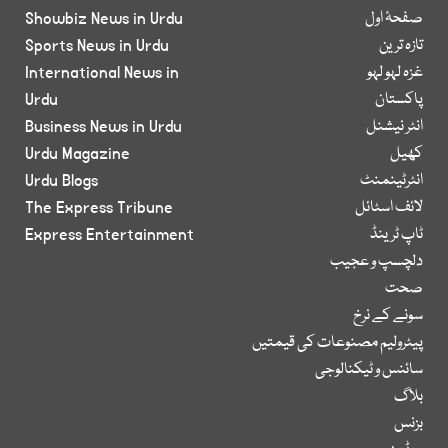
صفحۂ اول
Showbiz News in Urdu
تازہ ترین
Sports News in Urdu
غزہ لہو لہو
International News in
پاکستان
Urdu
انٹر نیشنل
Business News in Urdu
کھیل
Urdu Magazine
انٹرٹینمنٹ
Urdu Blogs
لائف اسٹائل
The Express Tribune
ٹاپ ٹرینڈ
Express Entertainment
دلچسپ و عجیب
صحت
سونے کے نرخ
پیٹرولیم مصنوعات کی قیمتیں
سائنس و ٹیکنالوجی
بلاگ
بزنس