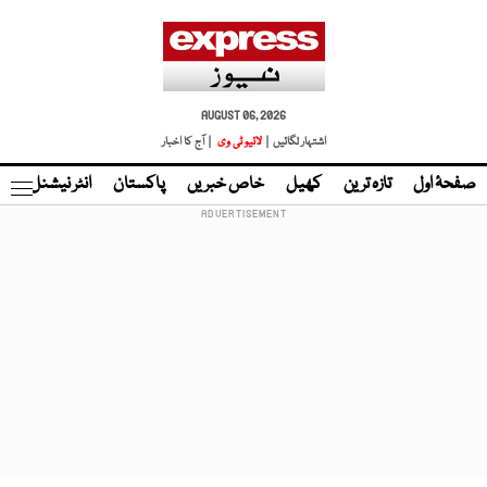
AUGUST 06, 2026
اشتہار لگائیں |
لائیو ٹی وی
| آج کا اخبار
صفحۂ اول
تازہ ترین
کھیل
خاص خبریں
پاکستان
انٹر نیشنل
ٹا