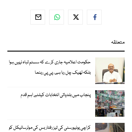
متعلقہ
حکومت اعلامیہ جاری کرے کہ سسٹم تباہ نہیں ہوا
بلکہ ٹھیک چل رہا ہے، پی پی رہنما
پنجاب میں بلدیاتی انتخابات کیلئے اہم قدم
کراچی یونیورسٹی کی تیز رفتار بس کی موٹرسائیکل کو