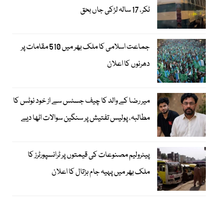
ٹکر، 17 سالہ لڑکی جاں بحق
جماعت اسلامی کا ملک بھر میں 510 مقامات پر
دھرنوں کا اعلان
میر رضا کے والد کا چیف جسٹس سے از خود نوٹس کا
مطالبہ، پولیس تفتیش پر سنگین سوالات اٹھا دیے
پیٹرولیم مصنوعات کی قیمتوں پر ٹرانسپورٹرز کا
ملک بھر میں پہیہ جام ہڑتال کا اعلان