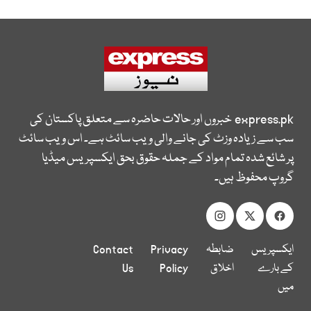
express.pk
خبروں اور حالات حاضرہ سے متعلق پاکستان کی
سب سے زیادہ وزٹ کی جانے والی ویب سائٹ ہے۔ اس ویب سائٹ
پر شائع شدہ تمام مواد کے جملہ حقوق بحق ایکسپریس میڈیا
گروپ محفوظ ہیں۔
ایکسپریس
ضابطہ
Privacy
Contact
کے بارے
اخلاق
Policy
Us
میں