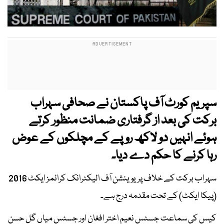
سپریم کورٹ آف پاکستان نے صحافی سہراب
برکت کی بعد از گرفتاری ضمانت منظور کرتے
ہوئے انہیں دو لاکھ روپے کے مچلکوں کے عوض
رہا کرنے کا حکم دے دیا۔
سہراب برکت کے خلاف پریوینشن آف الیکٹرانک کرائمز ایکٹ 2016
(پیکا ایکٹ) کے تحت مقدمہ درج ہے۔
کیس کی سماعت جسٹس نعیم اختر افغان اور جسٹس میاں گل حسن