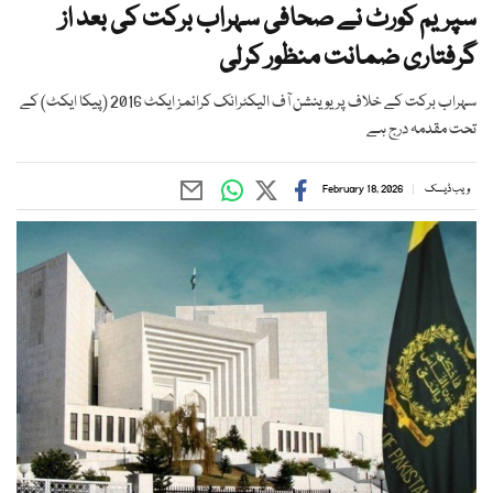
سپریم کورٹ نے صحافی سہراب برکت کی بعد از
گرفتاری ضمانت منظور کرلی
سہراب برکت کے خلاف پریوینشن آف الیکٹرانک کرائمز ایکٹ 2016 (پیکا ایکٹ) کے
تحت مقدمہ درج ہے
ویب ڈیسک
February 18, 2026