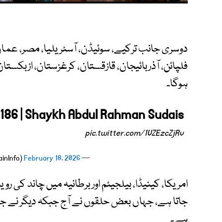
دوسری جانب ترکیے، سوئیڈن، آسٹریلیا، مصر، عمان، م
فلپائن، آذربائیجان، قازقستان، کرغزستان، ازبکستان،
ہوگا۔
- 186 | Shaykh Abdul Rahman Sudais
pic.twitter.com/1VZEzcZjRv
February 18, 2026
— 𝗛𝗮𝗿𝗮𝗺𝗮𝗶𝗻 (@HaramainInfo)
امریکا، کینیڈا، بیلجیئم اور برطانیہ میں چاند کی ر
جاتا ہے، جہاں بعض حلقوں نے آج جبکہ دیگر نے ج
ہے۔