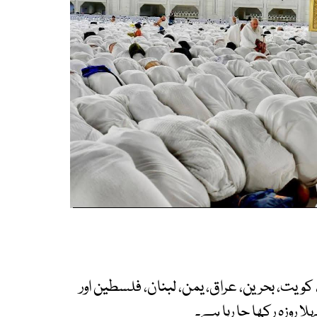
ویت، بحرین، عراق، یمن، لبنان، فلسطین اور
ا روزہ رکھا جا رہا ہے۔