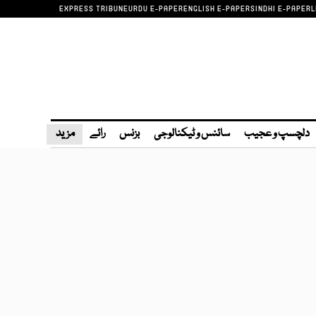
EXPRESS TRIBUNE
URDU E-PAPER
ENGLISH E-PAPER
SINDHI E-PAPER
L
دلچسپ و عجیب
سائنس و ٹیکنالوجی
بزنس
رائے
مزید