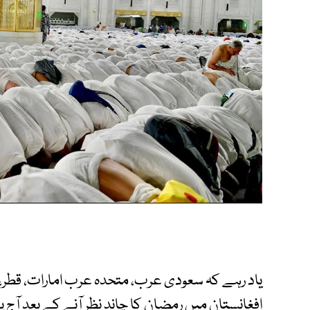
یاد رہے کہ سعودی عرب، متحدہ عرب امارات، قطر، ک
افغانستان میں رمضان کا چاند نظر آنے کے بعد آج پہل