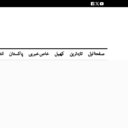
صفحۂ اول
تازہ ترین
کھیل
خاص خبریں
پاکستان
انٹ