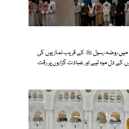
یؐ میں روضہ رسول ﷺ کے قریب نمازیوں کی
وں کے دل موہ لیے اور عبادت گزاروں پر رقت