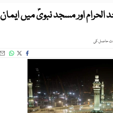
الحرام اور مسجد نبویؐ میں ایمان
عادت حاصل کی