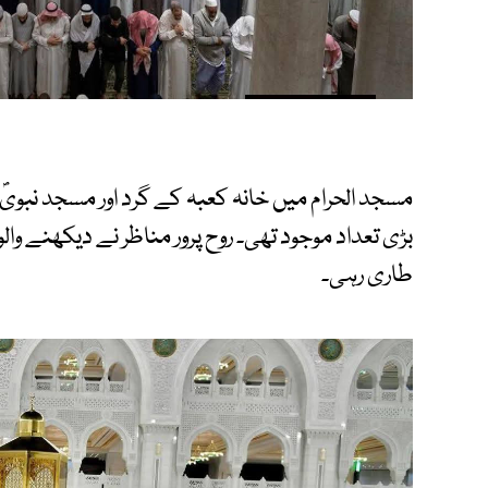
مسجد الحرام میں خانہ کعبہ کے گرد اور مسجد نبو
بڑی تعداد موجود تھی۔ روح پرور مناظر نے دیکھنے وال
طاری رہی۔