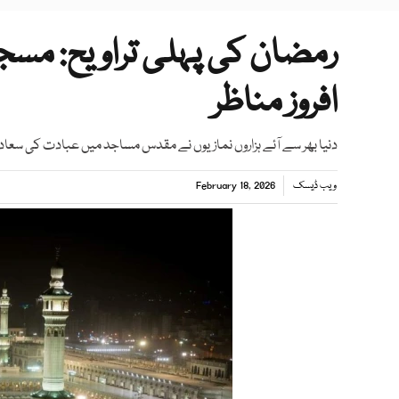
رمضان کی پہلی تراویح: مسجد 
افروز مناظر
دنیا بھر سے آئے ہزاروں نمازیوں نے مقدس مساجد میں عبادت کی س
ویب ڈیسک
February 18, 2026