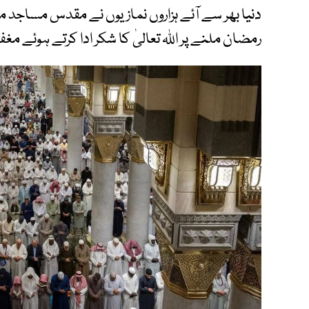
دنیا بھر سے آئے ہزاروں نمازیوں نے مقدس مساجد 
رمضان ملنے پر اللہ تعالیٰ کا شکر ادا کرتے ہوئے م