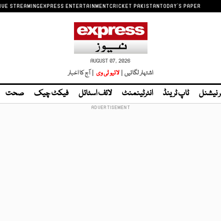
IVE STREAMING
EXPRESS ENTERTAINMENT
CRICKET PAKISTAN
TODAY'S PAPER
AUGUST 07, 2026
اشتہار لگائیں |
لائیو ٹی وی
| آج کا اخبار
ر نیشنل
ٹاپ ٹرینڈ
انٹرٹینمنٹ
لائف اسٹائل
فیکٹ چیک
صحت