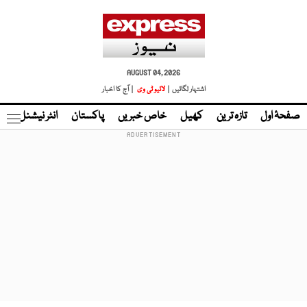
AUGUST 04, 2026
اشتہار لگائیں |
لائیو ٹی وی
| آج کا اخبار
صفحۂ اول
تازہ ترین
کھیل
خاص خبریں
پاکستان
انٹر نیشنل
ٹا