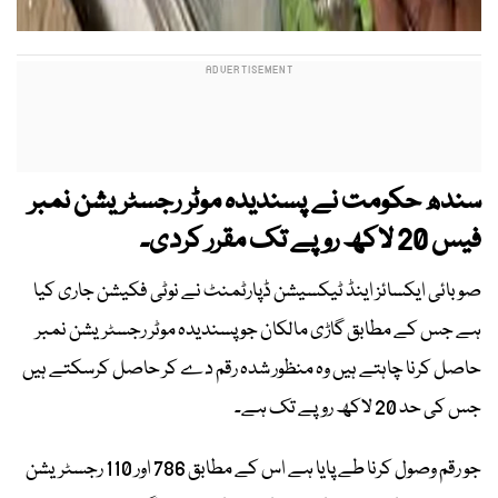
سندھ حکومت نے پسندیدہ موٹر رجسٹریشن نمبر
فیس 20 لاکھ روپے تک مقرر کردی۔
صوبائی ایکسائز اینڈ ٹیکسیشن ڈپارٹمنٹ نے نوٹی فکیشن جاری کیا
ہے جس کے مطابق گاڑی مالکان جو پسندیدہ موٹر رجسٹریشن نمبر
حاصل کرنا چاہتے ہیں وہ منظور شدہ رقم دے کر حاصل کرسکتے ہیں
جس کی حد 20 لاکھ روپے تک ہے۔
جو رقم وصول کرنا طے پایا ہے اس کے مطابق 786 اور 110 رجسٹریشن