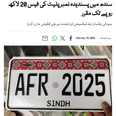
سندھ میں پسندیدہ نمبر پلیٹ کی فیس 20 لاکھ
روپے تک مقرر
صوبائی ایکسائز اینڈ ٹیکسیشن ڈپارٹمنٹ نے نوٹی فکیشن جاری کردیا
ویب ڈیسک
February 18, 2026