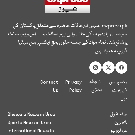
express.pk
خبروں اور حالات حاضرہ سے متعلق پاکستان کی
سب سے زیادہ وزٹ کی جانے والی ویب سائٹ ہے۔ اس ویب سائٹ
پر شائع شدہ تمام مواد کے جملہ حقوق بحق ایکسپریس میڈیا
گروپ محفوظ ہیں۔
ایکسپریس
ضابطہ
Privacy
Contact
کے بارے
اخلاق
Policy
Us
میں
صفحۂ اول
Showbiz News in Urdu
تازہ ترین
Sports News in Urdu
غزہ لہو لہو
International News in