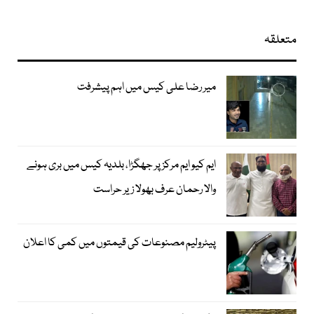
متعلقہ
میر رضا علی کیس میں اہم پیشرفت
ایم کیو ایم مرکز پر جھگڑا، بلدیہ کیس میں بری ہونے
والا رحمان عرف بھولا زیر حراست
پیٹرولیم مصنوعات کی قیمتوں میں کمی کا اعلان