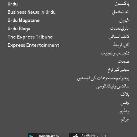
پاکستان
Urdu
انٹر نیشنل
Business News in Urdu
کھیل
Urdu Magazine
انٹرٹینمنٹ
Urdu Blogs
لائف اسٹائل
The Express Tribune
ٹاپ ٹرینڈ
Express Entertainment
دلچسپ و عجیب
صحت
سونے کے نرخ
پیٹرولیم مصنوعات کی قیمتیں
سائنس و ٹیکنالوجی
بلاگ
بزنس
ویڈیوز
جرائم