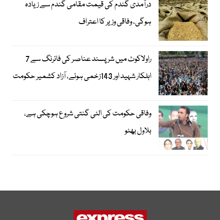
درآمدی گندم کی قیمت مقامی گندم سے زیادہ
ہوگی، وفاقی وزیر کا اعتراف
راولاکوٹ میں شرپسند عناصر کی فائرنگ سے 7
اہلکار شہید اور 143زخمی ہوئے، آزاد کشمیر حکومت
وفاقی حکومت کی الٹی گنتی شروع ہوچکی ہے،
بلاول بھٹو