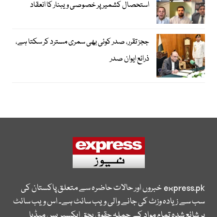
استحصال کشمیر پر خصوصی ویبنار کا انعقاد
ججز تقرر، صدر کوئی بھی سمری مسترد کر سکتا ہے،
ذرائع ایوان صدر
express.pk
خبروں اور حالات حاضرہ سے متعلق پاکستان کی
سب سے زیادہ وزٹ کی جانے والی ویب سائٹ ہے۔ اس ویب سائٹ
پر شائع شدہ تمام مواد کے جملہ حقوق بحق ایکسپریس میڈیا