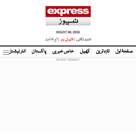
AUGUST 06, 2026
اشتہار لگائیں |
لائیو ٹی وی
| آج کا اخبار
صفحۂ اول
تازہ ترین
کھیل
خاص خبریں
پاکستان
انٹر نیشنل
ٹا