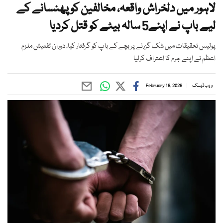
لاہور میں دلخراش واقعہ، مخالفین کو پھنسانے کے
لیے باپ نے اپنے5 سالہ بیٹے کو قتل کردیا
پولیس تحقیقات میں شک گزرنے پر بچے کے باپ کو گرفتار کیا، دوران تفتیش ملزم
اعظم نے اپنے جرم کا اعتراف کرلیا
ویب ڈیسک
February 18, 2026