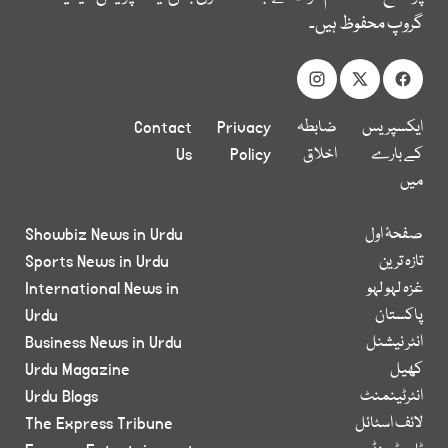
گروپ محفوظ ہیں۔
ایکسپریس
ضابطہ
Privacy
Contact
کے بارے
اخلاق
Policy
Us
میں
صفحۂ اول
Showbiz News in Urdu
تازہ ترین
Sports News in Urdu
غزہ لہو لہو
International News in
پاکستان
Urdu
انٹر نیشنل
Business News in Urdu
کھیل
Urdu Magazine
انٹرٹینمنٹ
Urdu Blogs
لائف اسٹائل
The Express Tribune