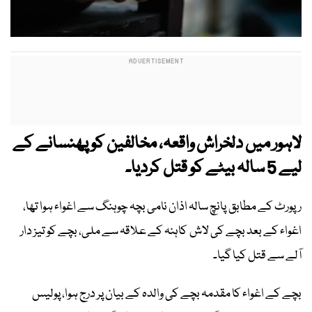
لاہور میں دلخراش واقعہ، مخالفین کو پھنسانے کے
لیے 5 سالہ بیٹے کو قتل کردیا۔
رپورٹ کے مطابق پانچ سالہ اذان نامی بچہ چوہنگ سے اغواء ہوا تھا،
اغواء کے بعد بچے کی لاش کاہنہ کے علاقہ سے ملی، بچے کو تیز دار
آلے سے قتل کیا گیا۔
بچے کے اغواء کا مقدمہ بچے کی والدہ کے بیان پر درج ہوا، پولیس