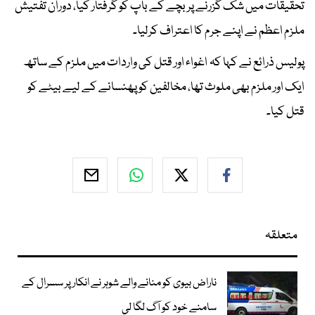
تحقیقات میں شک گزرنے پر بچے کے باپ کو گرفتار کیا، دوران تفتیش
ملزم اعظم نے اپنے جرم کا اعتراف کرلیا۔
پولیس ذرائع نے کہا کہ اغواء اور قتل کی واردات میں ملزم کے ساتھ
ایک اور ملزم بھی ملوث تھا، مخالفین کو پھنسانے کے لیے بیٹے کو
قتل کیا۔
متعلقہ
ناراض بیوی کو منانے والے شوہر نے انکار پر سسرال کے
سامنے خود کو آگ لگا لی