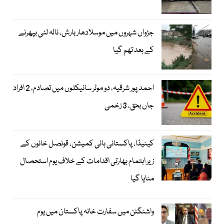
جڑواں شہروں میں موسلادھار بارش، نالہ لئی بپھرنے
کے بعد تھم گیا
احمد پور شرقیہ، دو موٹر سائیکلوں میں تصادم، 2 افراد
جاں بحق، 3 زخمی
کینیڈا، پاکستانی ہائی کمیشن، قونصل خانوں کے
زیر اہتمام بھارتی اقدامات کے خلاف یوم استحصال
منایا گیا
واشنگٹن میں سفارت خانہ پاکستان میں یوم