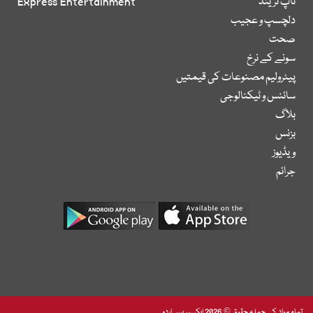
ٹاپ ٹرینڈ
Express Entertainment
دلچسپ و عجیب
صحت
سونے کے نرخ
پیٹرولیم مصنوعات کی قیمتیں
سائنس و ٹیکنالوجی
بلاگ
بزنس
ویڈیوز
جرائم
تمام مواد کے جملہ حقوق © 2026 ایکسپریس اردو