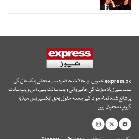
express.pk
خبروں اور حالات حاضرہ سے متعلق پاکستان کی
سب سے زیادہ وزٹ کی جانے والی ویب سائٹ ہے۔ اس ویب سائٹ
پر شائع شدہ تمام مواد کے جملہ حقوق بحق ایکسپریس میڈیا
گروپ محفوظ ہیں۔