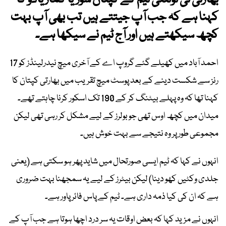
بھارتی ٹی ٹوئنٹی ٹیم کے کپتان سوریا کمار یادو کا
کہنا ہے کہ جب آپ جیتتے ہیں تب بھی آپ بہت
کچھ سیکھتے ہیں اور آج ٹیم نے سیکھا ہے۔
احمد آباد میں کھیلے گئے گروپ اے کے آخری میچ نیدرلینڈز کو 17
رنز سے شکست دینے کے بعد پوسٹ میچ تقریب میں بھارتی کپتان کا
کہنا تھا کہ وہ پہلے بیٹنگ کر کے 190 تک اسکور کرنا چاہتے تھے۔
میدان میں کچھ اوس تھی جو بولرز کے لیے مشکل کر رہی تھی لیکن
مجموعی طور پر وہ نتیجے سے بہت خوش ہیں۔
انہوں نے کہا کہ ٹیم ایسی صورتحال میں شاید پھر ہو سکتی ہے (یعنی
جلدی وکٹیں کھو دینا) لیکن بیٹرز کے لیے یہ سمجھنا بہت ضروری
ہے کہ ان کی کیا ذمہ داری ہے۔ ٹیم کے پاس فائر پاور ہے۔
انہوں نے مزید کہا کہ بعض اوقات یہ سر درد اچھا ہوتا ہے جب آپ کے