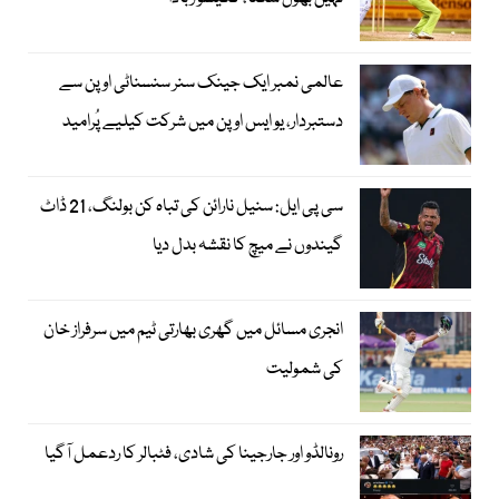
عالمی نمبر ایک جینک سنر سنسناٹی اوپن سے
دستبردار، یو ایس اوپن میں شرکت کیلیے پُرامید
سی پی ایل: سنیل نارائن کی تباہ کن بولنگ، 21 ڈاٹ
گیندوں نے میچ کا نقشہ بدل دیا
انجری مسائل میں گھری بھارتی ٹیم میں سرفراز خان
کی شمولیت
رونالڈو اور جارجینا کی شادی، فٹبالر کا ردعمل آگیا