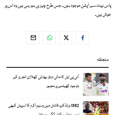
پاس بہت سے آپشن موجود ہوں۔ جس طرح چیزیں ہو رہی ہیں وہ اس پر
خوش ہیں۔
متعلقہ
آئی پی ایل کا مالی دباؤ، بھارتی کھلاڑی انجریز کے
باوجود کھیلنے پر مجبور
1992 ورلڈکپ فائنل میں وسیم اکرم کا اسپیل کبھی
نہیں بھول سکتا، کگیسو ربادا