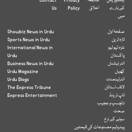
ایکسپریس
ضابطہ
Privacy
Contact
کے بارے
اخلاق
Policy
Us
میں
صفحۂ اول
Showbiz News in Urdu
تازہ ترین
Sports News in Urdu
غزہ لہو لہو
International News in
پاکستان
Urdu
انٹر نیشنل
Business News in Urdu
کھیل
Urdu Magazine
انٹرٹینمنٹ
Urdu Blogs
لائف اسٹائل
The Express Tribune
ٹاپ ٹرینڈ
Express Entertainment
دلچسپ و عجیب
صحت
سونے کے نرخ
پیٹرولیم مصنوعات کی قیمتیں