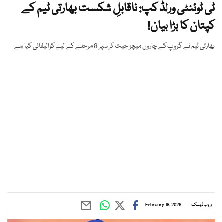
ٹی ٹوئنٹی ورلڈ کپ: ناقابلِ شکست بھارتی ٹیم کے
کپتان کا بڑا بیان!
بھارتی ٹیم نے گروپ کے چاروں میچز جیت کر سپر 8 مرحلے کے لیے کوالیفائی کیا ہے
ویب ڈیسک
February 18, 2026