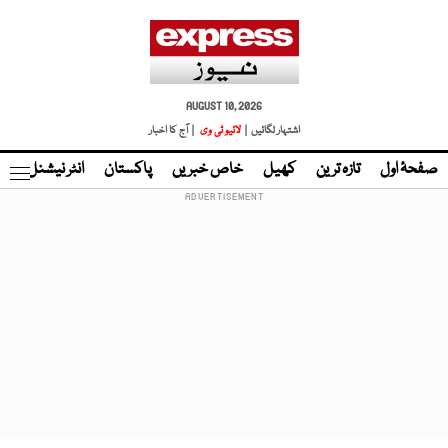
AUGUST 10, 2026
اشتہار لگائیں |
لائیو ٹی وی
| آج کا اخبار
صفحۂ اول
تازہ ترین
کھیل
خاص خبریں
پاکستان
انٹر نیشنل
ٹا