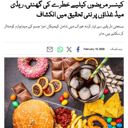
کینسر مریضوں کیلیے خطرے کی گھنٹی، ریڈی
میڈ غذاؤں پر نئی تحقیق میں انکشاف
صنعتی طریقے سے تیار کردہ خوراک میں شامل کیمیکل اجزا جسم کے میٹابولزم کو متاثر
کر سکتے ہیں، ماہر
ویب ڈیسک
February 19, 2026