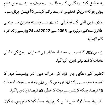
یہ تحقیق کینسر آگاہی کے حوالے سے معروف جریدے میں شائع
ہوئی جو کہ امریکی تحقیقی ادارے برائے کینسر کا آفیشل جرنل ہے۔
علاوہ ازیں اٹلی کے تحقیقی ادارے سے وابستہ ماہرین نے جنوبی
اطالوی علاقے مولیز میں 2005 سے 2022 تک 24 ہزار سے زائد افراد
کا جائزہ لیا۔
ان میں 802 کینسر سے صحتیاب افراد بھی شامل تھے جن کی غذائی
عادات کا تفصیلی تجزیہ کیا گیا۔
تحقیق کے مطابق جن افراد کی خوراک میں الٹرا پراسیسڈ فوڈز کا
تناسب سب سے زیادہ تھا، ان میں کسی بھی وجہ سے موت کا خطرہ
48 فیصد جبکہ کینسر سے موت کا خطرہ 59 فیصد زیادہ پایا گیا۔
الٹرا پراسیسڈ فوڈز میں آئس کریم، پراسیسڈ گوشت، چپس، بیکری