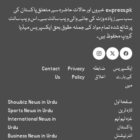
express.pk
خبروں اور حالات حاضرہ سے متعلق پاکستان کی
سب سے زیادہ وزٹ کی جانے والی ویب سائٹ ہے۔ اس ویب سائٹ
پر شائع شدہ تمام مواد کے جملہ حقوق بحق ایکسپریس میڈیا
گروپ محفوظ ہیں۔
ایکسپریس
ضابطہ
Privacy
Contact
کے بارے
اخلاق
Policy
Us
میں
صفحۂ اول
Showbiz News in Urdu
تازہ ترین
Sports News in Urdu
غزہ لہو لہو
International News in
پاکستان
Urdu
انٹر نیشنل
Business News in Urdu