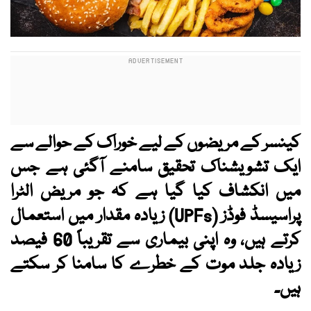
کینسر کے مریضوں کے لیے خوراک کے حوالے سے
ایک تشویشناک تحقیق سامنے آگئی ہے جس
میں انکشاف کیا گیا ہے کہ جو مریض الٹرا
پراسیسڈ فوڈز (UPFs) زیادہ مقدار میں استعمال
کرتے ہیں، وہ اپنی بیماری سے تقریباً 60 فیصد
زیادہ جلد موت کے خطرے کا سامنا کر سکتے
ہیں۔