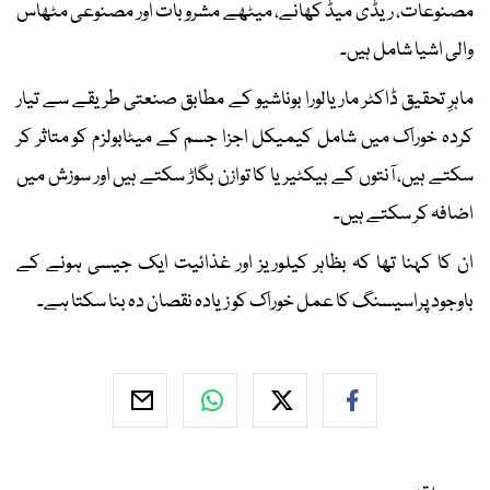
مصنوعات، ریڈی میڈ کھانے، میٹھے مشروبات اور مصنوعی مٹھاس
والی اشیا شامل ہیں۔
ماہرِ تحقیق ڈاکٹر ماریالورا بوناشیو کے مطابق صنعتی طریقے سے تیار
کردہ خوراک میں شامل کیمیکل اجزا جسم کے میٹابولزم کو متاثر کر
سکتے ہیں، آنتوں کے بیکٹیریا کا توازن بگاڑ سکتے ہیں اور سوزش میں
اضافہ کر سکتے ہیں۔
ان کا کہنا تھا کہ بظاہر کیلوریز اور غذائیت ایک جیسی ہونے کے
باوجود پراسیسنگ کا عمل خوراک کو زیادہ نقصان دہ بنا سکتا ہے۔