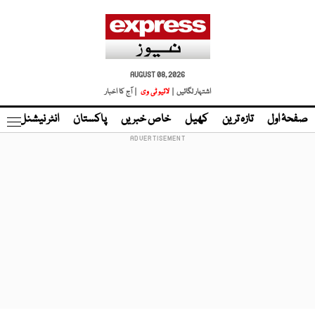
AUGUST 08, 2026
اشتہار لگائیں |
لائیو ٹی وی
| آج کا اخبار
صفحۂ اول
تازہ ترین
کھیل
خاص خبریں
پاکستان
انٹر نیشنل
ٹا