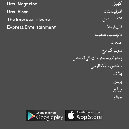
کھیل
Urdu Magazine
انٹرٹینمنٹ
Urdu Blogs
لائف اسٹائل
The Express Tribune
ٹاپ ٹرینڈ
Express Entertainment
دلچسپ و عجیب
صحت
سونے کے نرخ
پیٹرولیم مصنوعات کی قیمتیں
سائنس و ٹیکنالوجی
بلاگ
بزنس
ویڈیوز
جرائم