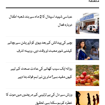
متعلقہ
عباسی شہید اسپتال کا 2 ماہ سے بند شعبہ اطفال
دوبارہ فعال
بچے کی پیدائش کے بعد بیوی کو ڈپریشن سے بچانے
کیلئے شوہر محبت اور وقت دیں، روبینہ اشرف
روزانہ ایک سیب کھانے کی عادت صحت کے لیے
کیوں مفید ہے؟ ماہرین نے اہم فوائد بتا دیے
ورزش سے دل کی بے ترتیبی کے مریضوں میں موت کا
خطرہ کم ہو سکتا ہے، تحقیق