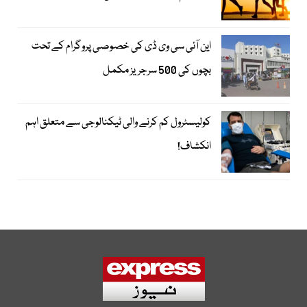
این آئی سی وی ڈی کی خصوصی پروگرام کے تحت
بچوں کی 500 سرجریز مکمل
کولیسٹرول کم کرنے والی ٹیکنالوجی سے متعلق اہم
انکشاف!