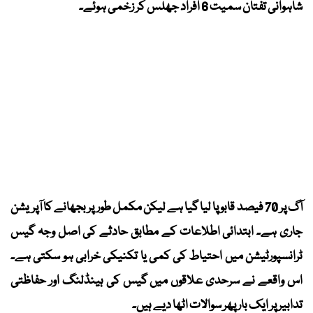
شاہوانی تفتان سمیت 6 افراد جھلس کر زخمی ہوئے۔
آگ پر 70 فیصد قابو پا لیا گیا ہے لیکن مکمل طور پر بجھانے کا آپریشن
جاری ہے۔ ابتدائی اطلاعات کے مطابق حادثے کی اصل وجہ گیس
ٹرانسپورٹیشن میں احتیاط کی کمی یا تکنیکی خرابی ہو سکتی ہے۔
اس واقعے نے سرحدی علاقوں میں گیس کی ہینڈلنگ اور حفاظتی
تدابیر پر ایک بار پھر سوالات اٹھا دیے ہیں۔