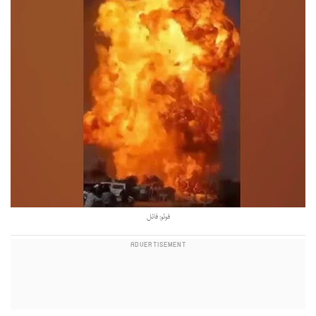
فوٹو: فائل