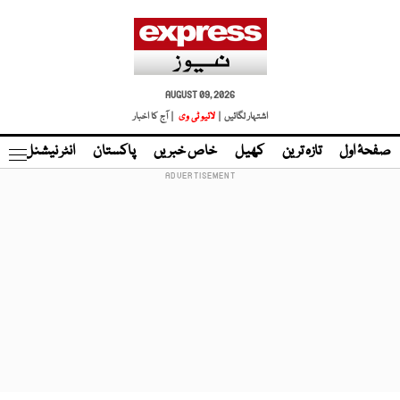
AUGUST 09, 2026
اشتہار لگائیں |
لائیو ٹی وی
| آج کا اخبار
صفحۂ اول
تازہ ترین
کھیل
خاص خبریں
پاکستان
انٹر نیشنل
ٹا