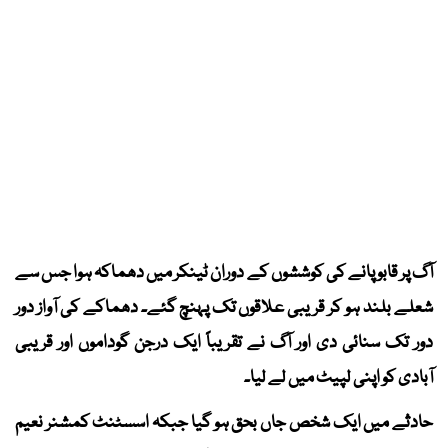
آگ پر قابو پانے کی کوششوں کے دوران ٹینکر میں دھماکہ ہوا جس سے
شعلے بلند ہو کر قریبی علاقوں تک پہنچ گئے۔ دھماکے کی آواز دور
دور تک سنائی دی اور آگ نے تقریباً ایک درجن گوداموں اور قریبی
آبادی کو اپنی لپیٹ میں لے لیا۔
حادثے میں ایک شخص جاں بحق ہو گیا جبکہ اسسٹنٹ کمشنر نعیم