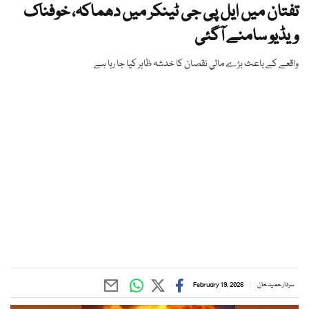
تفتان میں ایل پی جی ٹینکر میں دھماکہ، خوفناک
ویڈیو سامنے آگئی
واقعے کے باعث بڑے مالی نقصان کا خدشہ ظاہر کیا جا رہا ہے
سردار حمید خان
February 19, 2026