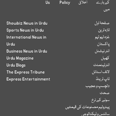
کے بارے
اخلاق
Policy
Us
میں
صفحۂ اول
Showbiz News in Urdu
تازہ ترین
Sports News in Urdu
غزہ لہو لہو
International News in
پاکستان
Urdu
انٹر نیشنل
Business News in Urdu
کھیل
Urdu Magazine
انٹرٹینمنٹ
Urdu Blogs
لائف اسٹائل
The Express Tribune
ٹاپ ٹرینڈ
Express Entertainment
دلچسپ و عجیب
صحت
سونے کے نرخ
پیٹرولیم مصنوعات کی قیمتیں
سائنس و ٹیکنالوجی