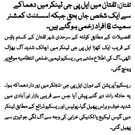
تفتان میں ایل پی جی ٹینکر میں دھماکے
تفتان:
سے ایک شخص جاں بحق جبکہ اسسٹنٹ کمشنر
سمیت 6 افراد زخمی ہوگئے ہیں۔
تفصیلات کے مطابق کوئٹہ کے سرحدی شہر تفتان کے کسٹم ہاؤس
کے قریب ایک کھڑا ایل پی جی ٹینکر میں اچانک شدید آگ بھڑک
اٹھی۔ آگ کی اطلاع ملتے ہی ریسکیو ٹیمیں ضلعی انتظامیہ موقع پر
پہنچ گئی۔
ریسکیو آپریشن کے دوران ایل پی جی ٹiنکر میں زور دار دھماکہ ہوا۔
یہ حادثہ رات دیر گئے پیش آیا جس سے قریبی بازار اور آبادی میں
شدید خوف و ہراس پھیل گیا۔ پولیس اور ریسکیو ذرائع کے مطابق ٹینکر
میں گیس لیکیج یا تکنیکی خرابی کی وجہ سے آگ لگی جو تیزی سے
پھیل گئی۔