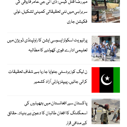
میر رضا قتل کیس: ڈی آئی جی عامر فاروقی کی
سربراہی میں نئی تحقیقاتی کمیٹی تشکیل، نوٹی
فکیشن جاری
پرائیویٹ اسکولز ایسوسی ایشن کا راولپنڈی ڈویژن میں
تعلیمی ادارے فوری کھولنے کا مطالبہ
ن لیگ کو زبردستی جتوایا جا رہا ہے شفاف تحقیقات
کرائی جائیں، پیپلز پارٹی آزاد کشمیر
پاکستان سے افغانستان میں ہتھیاروں کی
اسمگلنگ کا افغان طالبان کا دعویٰ بے بنیاد، حقائق
کے منافی قرار