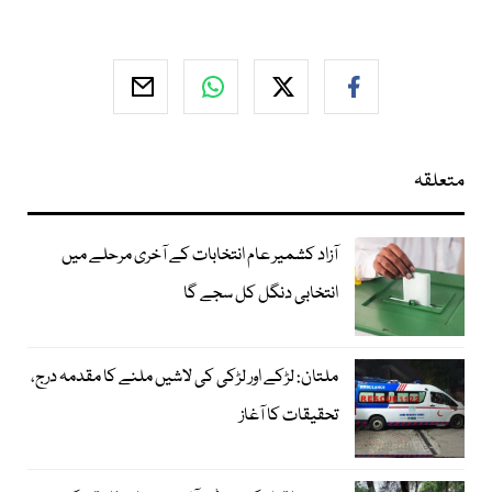
متعلقہ
آزاد کشمیر عام انتخابات کے آخری مرحلے میں
انتخابی دنگل کل سجے گا
ملتان: لڑکے اور لڑکی کی لاشیں ملنے کا مقدمہ درج،
تحقیقات کا آغاز