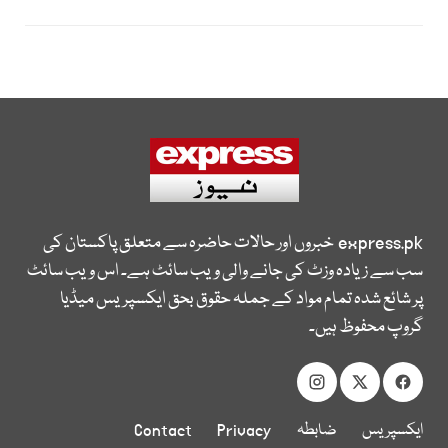
express.pk
خبروں اور حالات حاضرہ سے متعلق پاکستان کی
سب سے زیادہ وزٹ کی جانے والی ویب سائٹ ہے۔ اس ویب سائٹ
پر شائع شدہ تمام مواد کے جملہ حقوق بحق ایکسپریس میڈیا
گروپ محفوظ ہیں۔
ایکسپریس
ضابطہ
Privacy
Contact