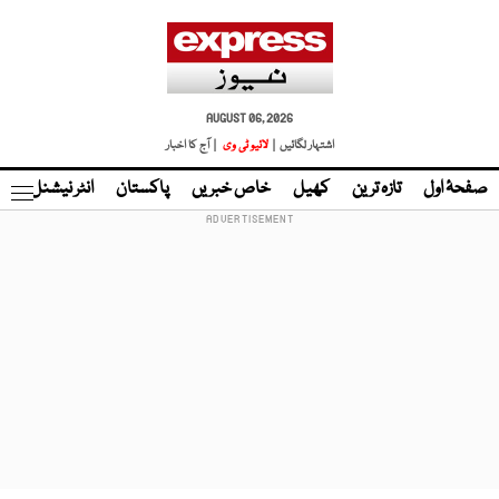
AUGUST 06, 2026
اشتہار لگائیں |
لائیو ٹی وی
| آج کا اخبار
صفحۂ اول
تازہ ترین
کھیل
خاص خبریں
پاکستان
انٹر نیشنل
ٹا