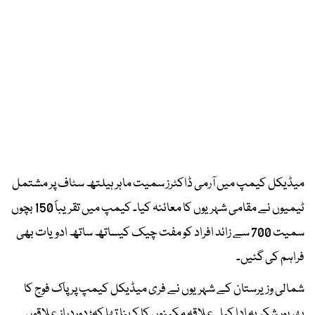
میڈیکل کیمپ میں آرمی ڈاکٹرز سمیت ماہر ہیلتھ سٹاف پر مشتمل
ٹیمیوں نے مقامی شہریوں کا معائنہ کیا۔ کیمپ میں تقریباََ 150 بچوں
سمیت 700 سے زائد افراد کو مفت چیک کیساتھ ساتھ ادویات بھی
فراہم کی گئیں۔
شمالی وزیرستان کے شہریوں نے فری میڈیکل کیمپ پر پاک فوج کا
بھر پور شکریہ ادا کیا۔ علاقہ مکینوں کا کہنا تھا کہ؛ دوردراز علاقوں