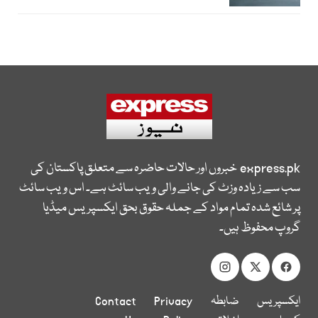
express.pk
خبروں اور حالات حاضرہ سے متعلق پاکستان کی
سب سے زیادہ وزٹ کی جانے والی ویب سائٹ ہے۔ اس ویب سائٹ
پر شائع شدہ تمام مواد کے جملہ حقوق بحق ایکسپریس میڈیا
گروپ محفوظ ہیں۔
ایکسپریس
ضابطہ
Privacy
Contact