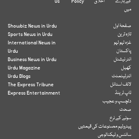
کے بارے
اخلاق
Policy
Us
میں
صفحۂ اول
Showbiz News in Urdu
تازہ ترین
Sports News in Urdu
غزہ لہو لہو
International News in
پاکستان
Urdu
انٹر نیشنل
Business News in Urdu
کھیل
Urdu Magazine
انٹرٹینمنٹ
Urdu Blogs
لائف اسٹائل
The Express Tribune
ٹاپ ٹرینڈ
Express Entertainment
دلچسپ و عجیب
صحت
سونے کے نرخ
پیٹرولیم مصنوعات کی قیمتیں
سائنس و ٹیکنالوجی