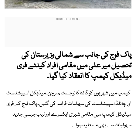
پاک فوج کی جانب سے شمالی وزیرستان کی
تحصیل میر علی میں مقامی افراد کیلئے فری
میڈیکل کیمپ کا انعقاد کیا گیا۔
کیمپ میں شہریوں کو گائناکالوجسٹ ،سرجن، میڈیکل اسپیشلسٹ
اور چائلڈ اسپیشلسٹ کی سہولیات فراہم کی گئیں۔ پاک فوج کے فری
میڈیکل کیمپ میں مقامی شہری ایکسرے اور لیب جیسی جدید
سہولیات سے بھی مستفید ہوئے۔