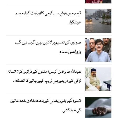
لاہور میں بارش سے گرمی کا زور ٹوٹ گیا، موسم
خوشگوار
صوبوں کی تقسیم پر لاشیں نہیں گرنے دیں گے،
وزیراعلیٰ سندھ
عبداللہ طاہر قتل کیس؛ مقتول کے ڈرائیور کو 22سالہ
لڑکی کے ذریعے ہنی ٹریپ کیے جانے کا انشکاف
لاہور؛ گھریلو پریشانی کے باعث شادی شدہ خاتون
کی خودکشی