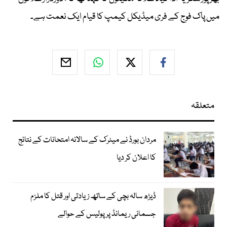
میں پاک فوج کے فری میڈیکل کیمپ کا قیام ایک نعمت ہے۔
متعلقہ
مردان بورڈ نے میٹرک کے سالانہ امتحانات کے نتائج
کا اعلان کر دیا
ڈیڑھ سالہ بچی کے ساتھ زیادتی اور قتل کا ملزم
جسمانی ریمانڈ پر پولیس کے حوالے