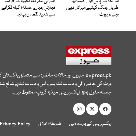
امریکا کے پاس ایران کیساتھ
اماراتی بندرگاہ فجیرہ کے قریب
طویل جنگ کیلیے میزائل نہیں
تجارتی جہاز پر حملہ؛ گولہ ٹکرانے
بچے، رپورٹ
سے شدید نقصان پہنچا
express.pk
خبروں اور حالات حاضرہ سے متعلق پاکستان 
وزٹ کی جانے والی ویب سائٹ ہے۔ اس ویب سائٹ پر شائع شدہ
جملہ حقوق بحق ایکسپریس میڈیا گروپ محفوظ ہیں۔
ایکسپریس کے بارے میں
ضابطہ اخلاق
Privacy Policy