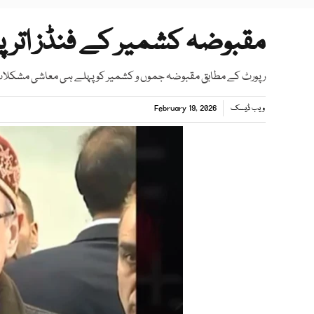
مقبوضہ کشمیر کے فنڈز اترپرد
رپورٹ کے مطابق مقبوضہ جموں و کشمیر کو پہلے ہی معاشی مشکلات ا
ویب ڈیسک
February 19, 2026