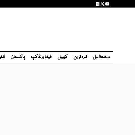
صفحۂ اول
تازہ ترین
کھیل
فیفا ورلڈکپ
پاکستان
انٹ