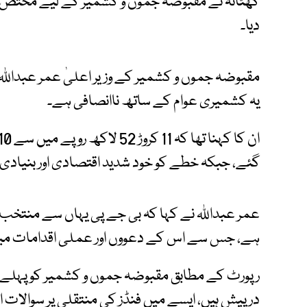
کھٹانہ نے مقبوضہ جموں و کشمیر کے لیے مختص ترق
دیا۔
مقبوضہ جموں و کشمیر کے وزیر اعلیٰ عمر عبداللہ ن
یہ کشمیری عوام کے ساتھ ناانصافی ہے۔
گئے، جبکہ خطے کو خود شدید اقتصادی اور بنیادی
عمر عبداللہ نے کہا کہ بی جے پی یہاں سے منتخب 
ہے، جس سے اس کے دعووں اور عملی اقدامات میں 
رپورٹ کے مطابق مقبوضہ جموں و کشمیر کو پہلے ہ
درپیش ہیں، ایسے میں فنڈز کی منتقلی پر سوالات اٹ