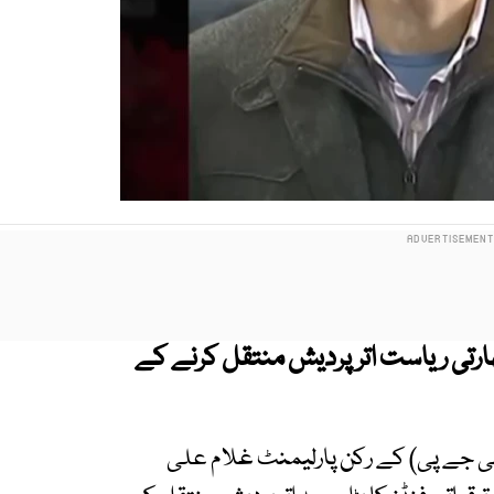
ھارتی ریاست اترپردیش منتقل کرنے کے
(بی جے پی) کے رکن پارلیمنٹ غلام علی