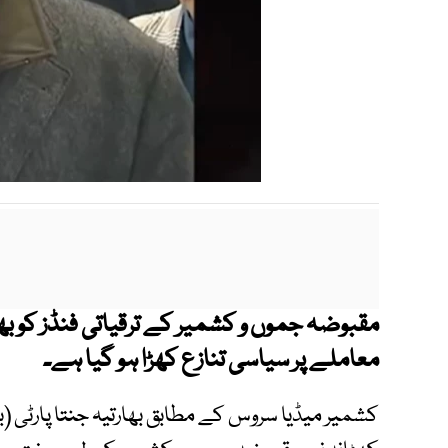
مقبوضہ جموں و کشمیر کے ترقیاتی فنڈز کو ب
معاملے پر سیاسی تنازع کھڑا ہو گیا ہے۔
کشمیر میڈیا سروس کے مطابق بھارتیہ جنتا پارٹی 