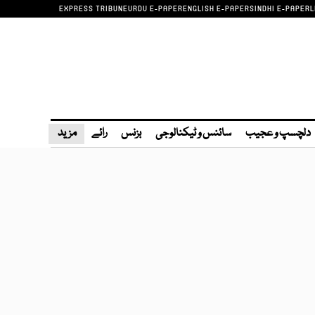
EXPRESS TRIBUNE
URDU E-PAPER
ENGLISH E-PAPER
SINDHI E-PAPER
L
دلچسپ و عجیب
سائنس و ٹیکنالوجی
بزنس
رائے
مزید