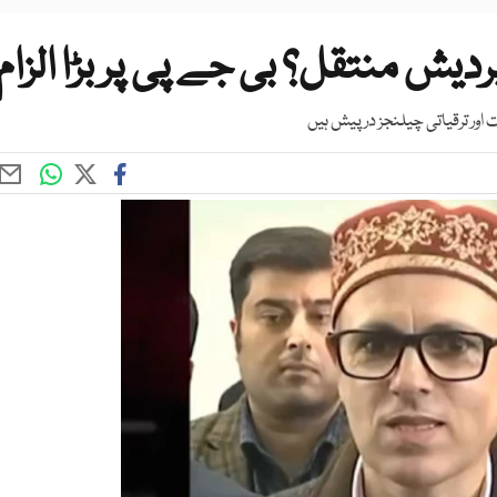
یش منتقل؟ بی جے پی پر بڑا الزام
ور ترقیاتی چیلنجز درپیش ہیں