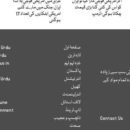
اگر امریکی فوجی مارا گیا تو ایران
عراق میں امریکی فوجی ہلاک؛
کو اس کی کئی گنا بڑی قیمت
ایران جنگ میں مارے گئے
چکانا ہوگی؛ ٹرمپ
امریکی اہلکاروں کی تعداد 17
ہوگئی
صفحۂ اول
 Urdu
تازہ ترین
rdu
غزہ لہو لہو
ws in
پاکستان
کی سب سے زیادہ
انٹر نیشنل
 Urdu
 تمام مواد کے
کھیل
انٹرٹینمنٹ
لائف اسٹائل
bune
ٹاپ ٹرینڈ
inment
دلچسپ و عجیب
Contact Us
صحت