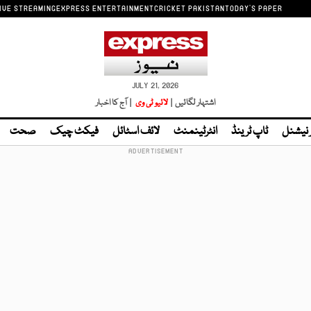
IVE STREAMING
EXPRESS ENTERTAINMENT
CRICKET PAKISTAN
TODAY'S PAPER
JULY 21, 2026
اشتہار لگائیں |
لائیو ٹی وی
| آج کا اخبار
ر نیشنل
ٹاپ ٹرینڈ
انٹرٹینمنٹ
لائف اسٹائل
فیکٹ چیک
صحت