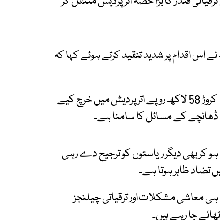
یاتی فنڈز کا بڑا حصہ اترپردیش منتقل کر
ے اس اقدام پر شدید تنقید کرتے ہوئے کہا کہ
ان کا کہنا تھا کہ 11 کروڑ 52 لاکھ روپے میں سے 10 کروڑ 58 لاکھ روپے اترپردیش میں خرچ کیے
 ڈھانچے کے مسائل کا سامنا ہے۔
ہو کر بھی دیگر ریاستوں کو ترجیح دے رہی
تضاد ظاہر ہوتا ہے۔
ی معاشی مشکلات اور ترقیاتی چیلنجز
ھائے جا رہے ہیں۔