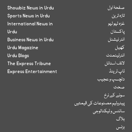
صفحۂ اول
Showbiz News in Urdu
تازہ ترین
Sports News in Urdu
غزہ لہو لہو
International News in
پاکستان
Urdu
انٹر نیشنل
Business News in Urdu
کھیل
Urdu Magazine
انٹرٹینمنٹ
Urdu Blogs
لائف اسٹائل
The Express Tribune
ٹاپ ٹرینڈ
Express Entertainment
دلچسپ و عجیب
صحت
سونے کے نرخ
پیٹرولیم مصنوعات کی قیمتیں
سائنس و ٹیکنالوجی
بلاگ
بزنس