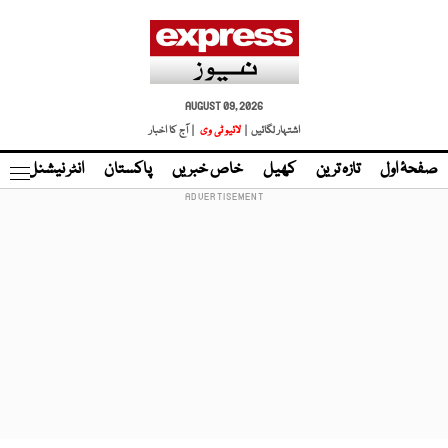
AUGUST 09, 2026
اشتہار لگائیں |
لائیو ٹی وی
| آج کا اخبار
صفحۂ اول
تازہ ترین
کھیل
خاص خبریں
پاکستان
انٹر نیشنل
ٹا