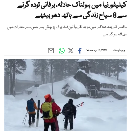
کیلیفورنیا میں ہولناک حادثہ، برفانی تودہ گرنے
سے 8 سیاح زندگی سے ہاتھ دھو بیٹھے
واقعے کے بعد علاقے میں مزید تقریباً تین فٹ برف پڑ چکی ہے جس سے خطرات میں
اضافہ ہو گیا ہے
ویب ڈیسک
February 19, 2026