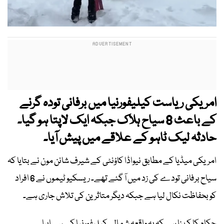
امریکی ریاست کیلیفورنیا میں برفانی تودہ گرنے
کے باعث 8 سیاح ہلاک جبکہ ایک لاپتا ہو گیا۔
حادثہ لیک ٹاہو کے علاقے میں پیش آیا۔
امریکی میڈیا کے مطابق نیواڈا کاؤنٹی کے شیرف شانن مون نے بتایا کہ
سیاح برفانی تودے کی زد میں آ گئے تھے۔ ریسکیو ٹیموں نے 6 افراد
کو بحفاظت نکال لیا ہے جبکہ دیگر متاثرین کی تلاش جاری ہے۔
حکام کا کہنا ہے کہ یہ واقعہ شمالی کیلیفورنیا کے سی ایرا