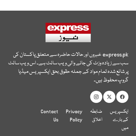
express.pk
خبروں اور حالات حاضرہ سے متعلق پاکستان کی
سب سے زیادہ وزٹ کی جانے والی ویب سائٹ ہے۔ اس ویب سائٹ
پر شائع شدہ تمام مواد کے جملہ حقوق بحق ایکسپریس میڈیا
گروپ محفوظ ہیں۔
ایکسپریس
ضابطہ
Privacy
Contact
کے بارے
اخلاق
Policy
Us
میں