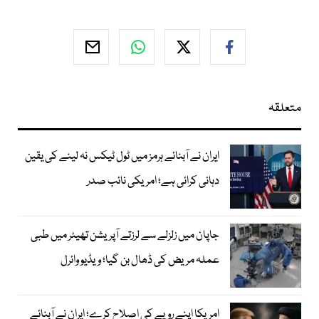
متعلقہ
ایران نے آبنائے ہرمز میں ٹول ٹیکس نہ لینے کی یقین
دہانی کرائی ہے؛ امریکی نائب صدر
جاپان میں زلزلے سے لرزتے آپریشن تھیٹر میں طبی
عملہ مریض کی ڈھال بن گیا؛ ویڈیو وائرل
امریکا اپنے رویے کی اصلاح کرے؛ ایران نے آبنائے