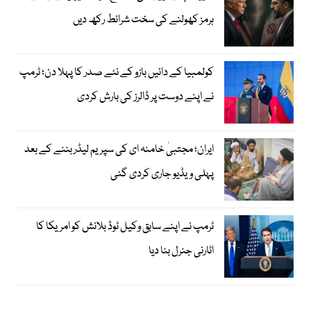
ہرمز کھولنے کی سخت شرائط رکھ دیں
کولمبیا کے دائیں بازو کے نئے صدر کا پہلا دن؛ ٹرمپ
نے اپنے دوست پر ڈالرز کی بارش کردی
ایران؛ مجتبیٰ خامنہ ای کی سپریم لیڈر بننے کے بعد
پہلی ویڈیو جاری کردی گئی
ٹرمپ نے اپنے سابق وکیل ٹوڈ بلانش کو امریکا کا
اٹارنی جنرل بنا دیا