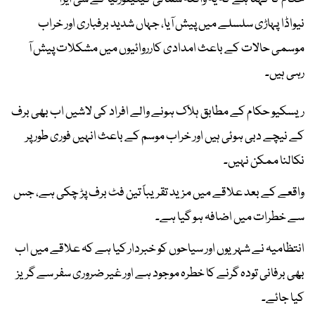
نیواڈا پہاڑی سلسلے میں پیش آیا، جہاں شدید برفباری اور خراب
موسمی حالات کے باعث امدادی کارروائیوں میں مشکلات پیش آ
رہی ہیں۔
ریسکیو حکام کے مطابق ہلاک ہونے والے افراد کی لاشیں اب بھی برف
کے نیچے دبی ہوئی ہیں اور خراب موسم کے باعث انہیں فوری طور پر
نکالنا ممکن نہیں۔
واقعے کے بعد علاقے میں مزید تقریباً تین فٹ برف پڑ چکی ہے، جس
سے خطرات میں اضافہ ہو گیا ہے۔
انتظامیہ نے شہریوں اور سیاحوں کو خبردار کیا ہے کہ علاقے میں اب
بھی برفانی تودہ گرنے کا خطرہ موجود ہے اور غیر ضروری سفر سے گریز
کیا جائے۔