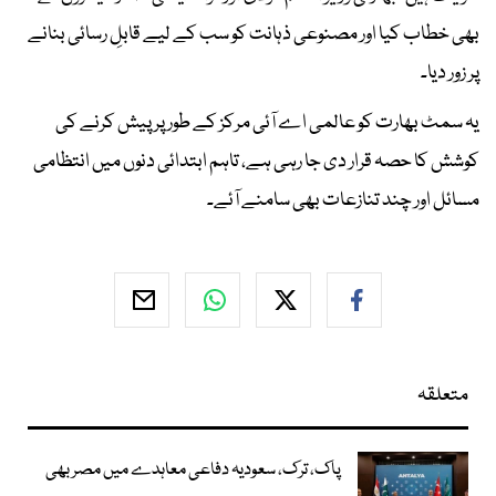
بھی خطاب کیا اور مصنوعی ذہانت کو سب کے لیے قابلِ رسائی بنانے
پر زور دیا۔
یہ سمٹ بھارت کو عالمی اے آئی مرکز کے طور پر پیش کرنے کی
کوشش کا حصہ قرار دی جا رہی ہے، تاہم ابتدائی دنوں میں انتظامی
مسائل اور چند تنازعات بھی سامنے آئے۔
متعلقہ
پاک، ترک، سعودیہ دفاعی معاہدے میں مصر بھی