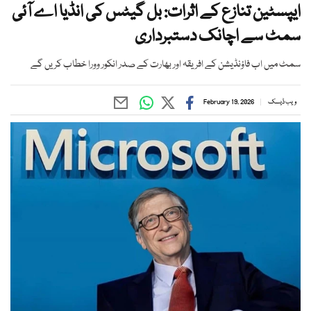
ایپسٹین تنازع کے اثرات: بل گیٹس کی انڈیا اے آئی
سمٹ سے اچانک دستبرداری
سمٹ میں اب فاؤنڈیشن کے افریقہ اور بھارت کے صدر انکور وورا خطاب کریں گے
ویب ڈیسک
February 19, 2026