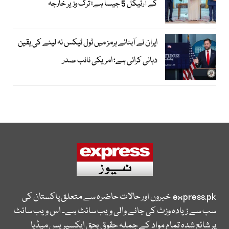
کے آرٹیکل 5 جیسا ہے؛ ترک وزیر خارجہ
ایران نے آبنائے ہرمز میں ٹول ٹیکس نہ لینے کی یقین
دہانی کرائی ہے؛ امریکی نائب صدر
express.pk
خبروں اور حالات حاضرہ سے متعلق پاکستان کی
سب سے زیادہ وزٹ کی جانے والی ویب سائٹ ہے۔ اس ویب سائٹ
پر شائع شدہ تمام مواد کے جملہ حقوق بحق ایکسپریس میڈیا