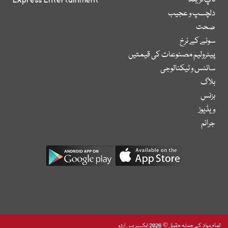
ٹاپ ٹرینڈ
Express Entertainment
دلچسپ و عجیب
صحت
سونے کے نرخ
پیٹرولیم مصنوعات کی قیمتیں
سائنس و ٹیکنالوجی
بلاگ
بزنس
ویڈیوز
جرائم
تمام مواد کے جملہ حقوق © 2026 ایکسپریس اردو