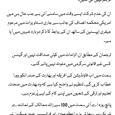
ان کی عدم شرکت ایسے وقت میں سامنے آئی ہے جب حال ہی میں
امریکی محکمہ انصاف کی جانب سے جاری دستاویزات میں مرحوم
جیفری ایپسٹین کے ساتھ ان کے روابط کا ذکر دوبارہ خبروں میں آیا
ہے۔
ترجمان کے مطابق ان الزامات میں کوئی صداقت نہیں اور گیٹس
کسی غیر قانونی سرگرمی میں ملوث نہیں پائے گئے۔
سمٹ میں اب فاؤنڈیشن کے افریقہ اور بھارت کے صدر انکور وورا
خطاب کریں گے۔ تنظیم نے واضح کیا ہے کہ وہ بھارت میں صحت،
تعلیم اور ترقی کے شعبوں میں اپنے کام کے لیے پُرعزم ہے۔
پانچ روزہ اے آئی سمٹ میں 100 سے زائد ممالک کے نمائندے
شریک ہیں۔ بھارتی وزیر اعظم مودی اور فرانسیسی صدر میکرون نے