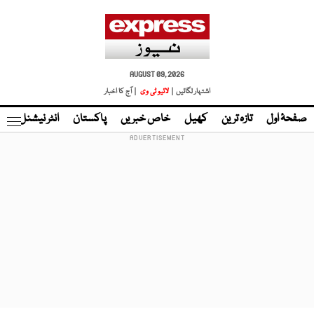
AUGUST 09, 2026
اشتہار لگائیں |
لائیو ٹی وی
| آج کا اخبار
صفحۂ اول
تازہ ترین
کھیل
خاص خبریں
پاکستان
انٹر نیشنل
ٹا