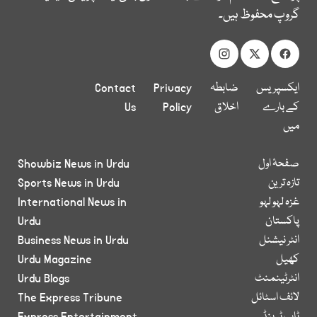
گروپ محفوظ ہیں۔
ایکسپریس
ضابطہ
Privacy
Contact
کے بارے
اخلاق
Policy
Us
میں
صفحۂ اول
Showbiz News in Urdu
تازہ ترین
Sports News in Urdu
غزہ لہو لہو
International News in
پاکستان
Urdu
انٹر نیشنل
Business News in Urdu
کھیل
Urdu Magazine
انٹرٹینمنٹ
Urdu Blogs
لائف اسٹائل
The Express Tribune