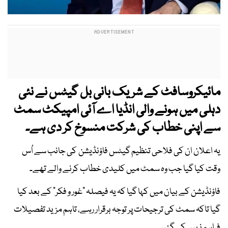
مائیکروسافٹ کے شریک بانی بل گیٹس نے نئی
دہلی میں ہونے والی انڈیا اے آئی امپیکٹ سمٹ
سے اپنی خطاب کی شرکت منسوخ کر دی ہے۔
یہ اعلان ان کی فلاحی تنظیم گیٹس فاؤنڈیشن کی جانب سے اُس
وقت کیا گیا جب وہ سمٹ میں کلیدی خطاب کرنے والے تھے۔
فاؤنڈیشن کے بیان میں کہا گیا کہ یہ فیصلہ “غور و فکر” کے بعد کیا
گیا تاکہ سمٹ کی ترجیحات پر توجہ برقرار رہے، تاہم مزید تفصیلات
فراہم نہیں کی گئیں۔