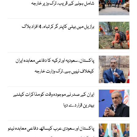
شامل ہونے کے قریب، ترک وزیر خارجہ
برازیل میں ہیلی کاپٹر گر کر تباہ، 4 افراد ہلاک
پاکستان، سعودیہ اور ترکیہ کا دفاعی معاہدہ ایران
کیخلاف نہیں ہے، ترک وزارت خارجہ
ایران کے صدر نے موجودہ وقت کو مذاکرات کیلئے
بہترین قرار دے دیا
پاکستان اور سعودی عرب کیساتھ دفاعی معاہدہ نیٹو