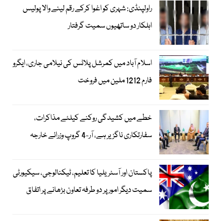
راولپنڈی: شہری کو اغوا کرکے رقم لینے والا پولیس
اہلکار دو ساتھیوں سمیت گرفتار
اسلام آباد میں کمرشل پلاٹس کی نیلامی جاری، ایگرو
فارم 1212 ملین میں فروخت
خطے میں کشیدگی روکنے کیلئے مذاکرات،
سفارتکاری ناگزیر ہے، آر-4 گروپ وزرائے خارجہ
پاکستان اور آسٹریلیا کا تعلیم، ٹیکنالوجی، سیکیورٹی
سمیت دیگر امور پر دو طرفہ تعاون بڑھانے پر اتفاق