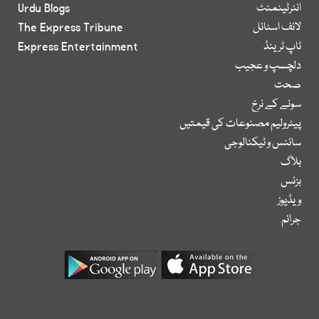
انٹرٹینمنٹ
Urdu Blogs
لائف اسٹائل
The Express Tribune
ٹاپ ٹرینڈ
Express Entertainment
دلچسپ و عجیب
صحت
سونے کے نرخ
پیٹرولیم مصنوعات کی قیمتیں
سائنس و ٹیکنالوجی
بلاگ
بزنس
ویڈیوز
جرائم