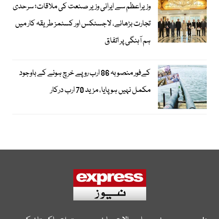
وزیراعظم سے ایرانی وزیر صنعت کی ملاقات؛ سرحدی
تجارت بڑھانے، لاجسٹکس اور کسٹمز طریقہ کار میں
ہم آہنگی پر اتفاق
کےفور منصوبہ 86 ارب روپے خرچ ہونے کے باوجود
مکمل نہیں ہوپایا، مزید 70 ارب درکار