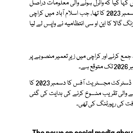
کہا گیا کہ وائرل ہونے والی معلومات دراصل
ایک پرانے واقعے سے متعلق ہیں۔ یہ معاملہ 29 دسمبر 2023 کا تھا، جب اسلام آباد میں کراچی
 گالا کا این او سی انتظامیہ نے واپس لے لیا
مع کرنے اور کراچی میں زیرِ تعمیر منصوبے پر
ے۔
اسپتال کے ترجمان نے اس سلسلے میں اسلام آباد ڈسٹرکٹ مجسٹریٹ آفس کا دسمبر 2023 کا
 والی تقریب منسوخ کرنے کی ہدایت کی گئی
رفت کی رپورٹنگ کی تھی۔