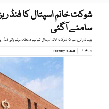
شوکت خانم اسپتال کا فنڈ ری
سامنے آگئی
پوسٹ وائرل ہے کہ شوکت خانم اسپتال کےلیے منعقد ہونے والی فنڈ ریز
ویب ڈیسک
February 19, 2026