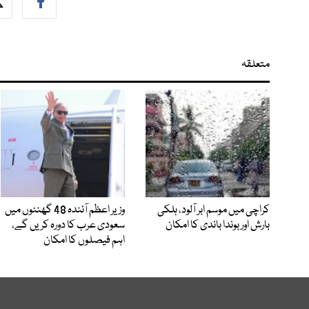
متعلقہ
کراچی میں موسم ابر آلود، ہلکی
وزیر اعظم آئندہ 48 گھنٹوں میں
بارش اور بوندا باندی کا امکان
سعودی عرب کا دورہ کریں گے،
اہم فیصلوں کا امکان