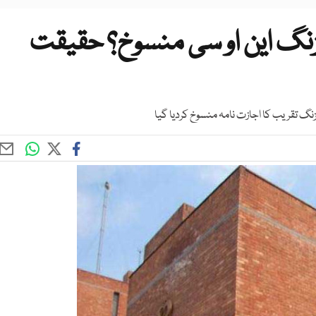
زنگ این او سی منسوخ؟ حقیقت
نگ تقریب کا اجازت نامہ منسوخ کردیا گیا