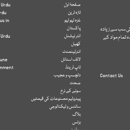
صفحۂ اول
 Urdu
تازہ ترین
rdu
غزہ لہو لہو
ws in
پاکستان
کی سب سے زیادہ
انٹر نیشنل
 Urdu
 تمام مواد کے
کھیل
انٹرٹینمنٹ
لائف اسٹائل
bune
ٹاپ ٹرینڈ
inment
دلچسپ و عجیب
Contact Us
صحت
سونے کے نرخ
پیٹرولیم مصنوعات کی قیمتیں
سائنس و ٹیکنالوجی
بلاگ
بزنس