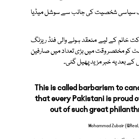
امنے آیا جب 15 فروری کو ایک سیاسی شخصیت کی جانب سے سوشل میڈیا
کت خانم کے لیے منعقد ہونے والی فنڈ ریزنگ
سٹ کو مختصر وقت میں بڑی تعداد میں صارفین
 کے بعد یہ خبر مزید پھیل گئی۔
This is called barbarism to can
that every Pakistani is proud o
out of such great philanth