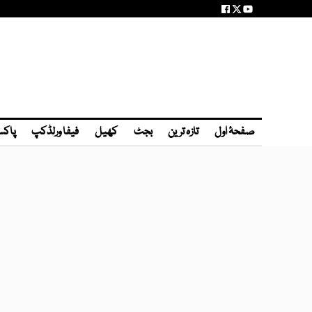
صفحۂ اول
تازہ ترین
بجٹ
کھیل
فیفا ورلڈکپ
پاکس