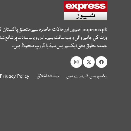
express.pk
خبروں اور حالات حاضرہ سے متعلق پاکستان 
وزٹ کی جانے والی ویب سائٹ ہے۔ اس ویب سائٹ پر شائع شدہ
جملہ حقوق بحق ایکسپریس میڈیا گروپ محفوظ ہیں۔
ایکسپریس کے بارے میں
ضابطہ اخلاق
Privacy Policy