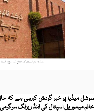
شوکت خانم اسپتال کے افتتاح کے موقع پر اسپتال
سوشل میڈیا پر خبر گردش کررہی ہے کہ حال 
خانم میموریل اسپتال کی فنڈ ریزنگ سرگرمی ک