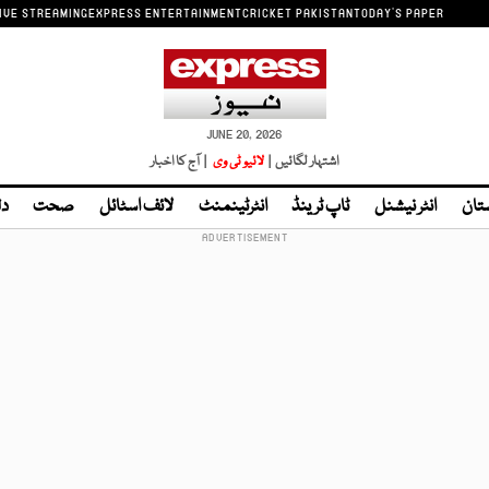
IVE STREAMING
EXPRESS ENTERTAINMENT
CRICKET PAKISTAN
TODAY'S PAPER
JUNE 20, 2026
اشتہار لگائیں |
لائیو ٹی وی
| آج کا اخبار
تان
انٹر نیشنل
ٹاپ ٹرینڈ
انٹرٹینمنٹ
لائف اسٹائل
صحت
دل