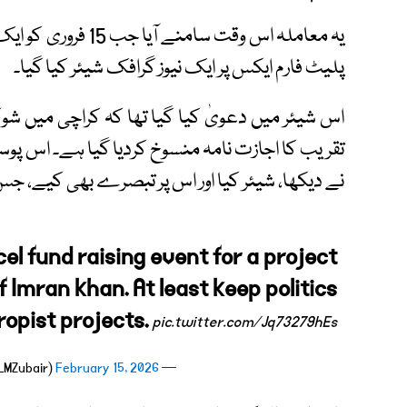
یہ معاملہ اس وقت س
پلیٹ فارم ایکس پر ایک نیوز گرافک شیئر کیا گیا۔
اس شیئر میں دعویٰ کیا گیا تھا کہ کراچی میں شو
تقریب کا اجازت نامہ منسوخ کردیا گیا ہے۔ اس پو
نے دیکھا، شیئر کیا اور اس پر تبصرے بھی کیے، جس
cel fund raising event for a project
f Imran khan. At least keep politics
ropist projects.
pic.twitter.com/Jq73279hEs
February 15, 2026
— Mohammad Zubair (@Real_MZubair)