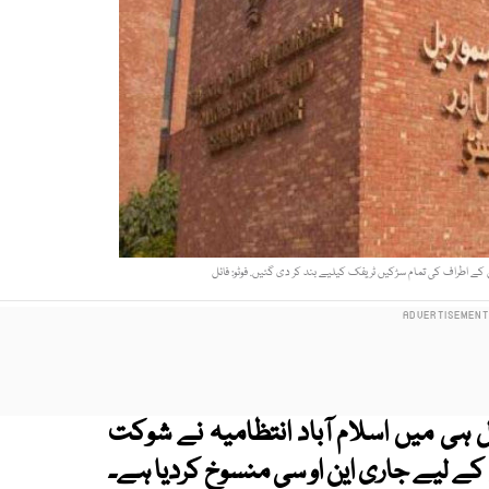
 کے اطراف کی تمام سڑکیں ٹریفک کیلیے بند کر دی گئیں. فوٹو: فائل
ہی میں اسلام آباد انتظامیہ نے شوکت
ے لیے جاری این او سی منسوخ کردیا ہے۔