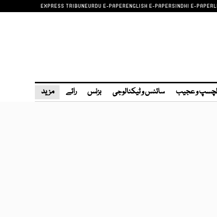
EXPRESS TRIBUNE
URDU E-PAPER
ENGLISH E-PAPER
SINDHI E-PAPER
L
چسپ و عجیب
سائنس و ٹیکنالوجی
بزنس
رائے
مزید