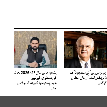
چیئرمین پی آئی اے بورڈ آف
پشاور: مالی سال 2026/27 بجٹ
ڈائریکٹرز اسلم آر خان انتقال
کی منظوری کےلیے
کرگئے
خیبرپختونخوا کابینہ کا اجلاس
جاری