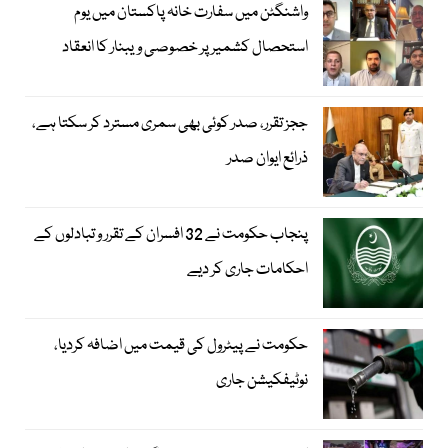
واشنگٹن میں سفارت خانہ پاکستان میں یوم
استحصال کشمیر پر خصوصی ویبنار کا انعقاد
ججز تقرر، صدر کوئی بھی سمری مسترد کر سکتا ہے،
ذرائع ایوان صدر
پنجاب حکومت نے 32 افسران کے تقرر و تبادلوں کے
احکامات جاری کر دیے
حکومت نے پیٹرول کی قیمت میں اضافہ کردیا،
نوٹیفکیشن جاری