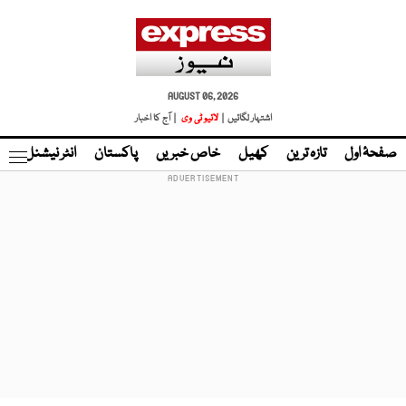
AUGUST 06, 2026
اشتہار لگائیں |
لائیو ٹی وی
| آج کا اخبار
صفحۂ اول
تازہ ترین
کھیل
خاص خبریں
پاکستان
انٹر نیشنل
ٹا