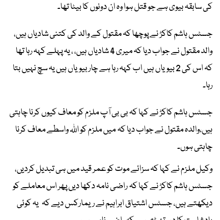
کی سابقہ بیوی ہے جو قتل ہوا وہ ان دونوں کا بیٹا تھا۔
جسٹس ہاشم کاکڑ نے پوچھا کہ مقتول کے والد کی کتنی شادیاں ہیں،
والد مقتول نے جواب دیا کہ میری 4 شادیاں ہیں، ، یہ پہلے کہہ رہا تھا
کہ اس کی 2 بیویاں ہیں اب کہہ رہا ہے چار بیویاں ہیں یہ سچ نہیں بتا
رہا۔
جسٹس ہاشم کاکڑ نے کہا کہ بی بی آپ ملزم کو معاف کیوں کرنا چاہتی
ہیں،والدہ مقتول نے جواب دیا کہ میں ملزم کو اللہ واسطے معاف کرنا
چاہتی ہوں۔
وکیل ملزم نے کہا کہ سزائے موت کو عمر قید میں ہی تبدیل کردیں،
جسٹس ہاشم کاکڑ نے کہا کہ راضی نامہ دکھا دیں پھر اس معاملے کو
دیکھتے ہیں، جسٹس اشتیاق ابراہیم نے ریمارکس دیے کہ یہ کوئی