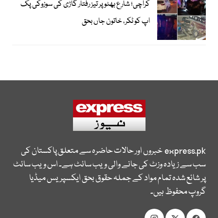
کراچی؛ شارع بھٹو پر تیز رفتار گاڑی کی سوزوکی پک
اپ کو ٹکر، خاتون جاں بحق
express.pk
خبروں اور حالات حاضرہ سے متعلق پاکستان کی
سب سے زیادہ وزٹ کی جانے والی ویب سائٹ ہے۔ اس ویب سائٹ
پر شائع شدہ تمام مواد کے جملہ حقوق بحق ایکسپریس میڈیا
گروپ محفوظ ہیں۔