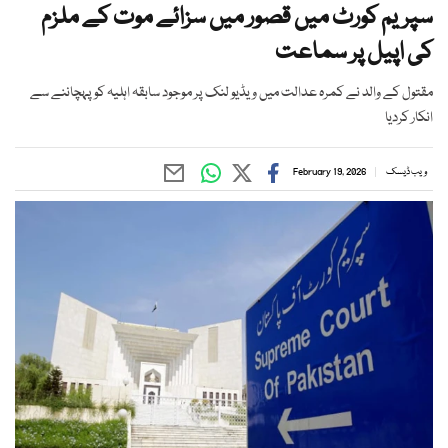
سپریم کورٹ میں قصور میں سزائے موت کے ملزم
کی اپیل پر سماعت
مقتول کے والد نے کمرہ عدالت میں ویڈیو لنک پر موجود سابقہ اہلیہ کو پہچاننے سے
انکار کردیا
ویب ڈیسک
February 19, 2026