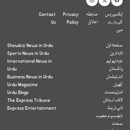
ایکسپریس
ضابطہ
Privacy
Contact
کے بارے
اخلاق
Policy
Us
میں
صفحۂ اول
Showbiz News in Urdu
تازہ ترین
Sports News in Urdu
غزہ لہو لہو
International News in
پاکستان
Urdu
انٹر نیشنل
Business News in Urdu
کھیل
Urdu Magazine
انٹرٹینمنٹ
Urdu Blogs
لائف اسٹائل
The Express Tribune
ٹاپ ٹرینڈ
Express Entertainment
دلچسپ و عجیب
صحت