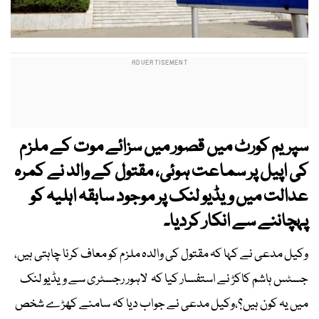
سپریم کورٹ میں قصور میں سزائے موت کے ملزم
کی اپیل پر سماعت ہوئی، مقتول کے والد نے کمرہ
عدالت میں ویڈیو لنک پر موجود سابقہ اہلیہ کو
پہچاننے سے انکار کردیا۔
وکیل مدعی نے کہا کہ مقتول کی والدہ ملزم کو معاف کرنا چاہتی ہیں،
جسٹس ہاشم کاکڑ نے استفسار کیا کہ لاہور رجسٹری سے ویڈیو لنک
میں یہ کون ہیں؟،وکیل مدعی نے جواب دیا کہ سامنے کھڑے شخص