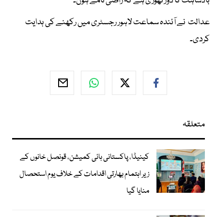
بادشاہت کا دور تھوڑی ہے کہ راضی نامے ہوں۔
عدالت نے آئندہ سماعت لاہور رجسٹری میں رکھنے کی ہدایت
کردی۔
متعلقہ
کینیڈا، پاکستانی ہائی کمیشن، قونصل خانوں کے
زیر اہتمام بھارتی اقدامات کے خلاف یوم استحصال
منایا گیا