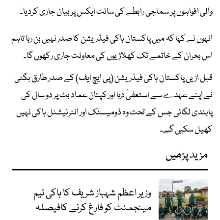
والی افواہوں پر سماجی رابطے کی سائٹ ایکس پر بیان جاری کردیا۔
انہوں نے کہا کہ میں پاکستان ہاکی فیڈریشن کا صدر نہیں بن رہا تاہم
اس بحران کے خاتمے تک کھلاڑیوں کی معاونت جاری رکھوں گا۔
قبل ازیں پاکستان ہاکی فیڈریشن (پی ایچ ایف) کے صدر طارق بگٹی
نے اپنے عہدے سے استعفیٰ دیا اور کپتان عماد بٹ پر دو سال کی
پابندی لگائی جس کے تحت وہ ڈومیسٹک اور انٹرنیشنل ہاکی نہیں
کھیل سکیں گے۔
مزید پڑھیں
وزیر اعظم شہباز شریف کا ہاکی ٹیم
مینجمنٹ کو فارغ کرنے کافیصلہ