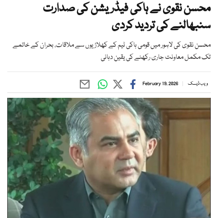
محسن نقوی نے ہاکی فیڈریشن کی صدارت
سنبھالنے کی تردید کردی
محسن نقوی کی لاہور میں قومی ہاکی ٹیم کے کھلاڑیوں سے ملاقات، بحران کے خاتمے
تک مکمل معاونت جاری رکھنے کی یقین دہانی
ویب ڈیسک
February 19, 2026