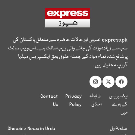
express.pk
خبروں اور حالات حاضرہ سے متعلق پاکستان کی
سب سے زیادہ وزٹ کی جانے والی ویب سائٹ ہے۔ اس ویب سائٹ
پر شائع شدہ تمام مواد کے جملہ حقوق بحق ایکسپریس میڈیا
گروپ محفوظ ہیں۔
ایکسپریس
ضابطہ
Privacy
Contact
کے بارے
اخلاق
Policy
Us
میں
صفحۂ اول
Showbiz News in Urdu