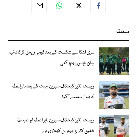
متعلقہ
سری لنکا سے شکست کے بعد قومی ویمن کرکٹ ٹیم
وطن واپس پہنچ گئی
ویسٹ انڈیز کیخلاف سیریز: جیت کے بعد بابراعظم
کا بیان سامنے آگیا
ویسٹ انڈیز کیخلاف سیریز: بابر اعظم اور عبداللہ
شفیق کا راج، بہترین کھلاڑی قرار