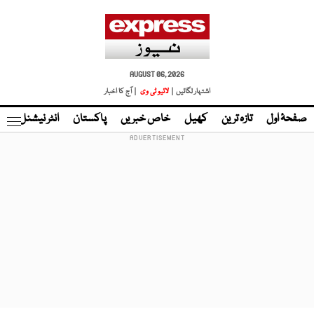
AUGUST 06, 2026
اشتہار لگائیں |
لائیو ٹی وی
| آج کا اخبار
صفحۂ اول
تازہ ترین
کھیل
خاص خبریں
پاکستان
انٹر نیشنل
ٹا