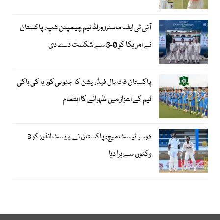
آئی ٹی ایف ماسٹرز ورلڈ ٹیم چیمپئن شپ: پاکستان
نے امریکا کو 0-3 سے شکست دے دی
پاکستان فٹ بال فیڈریشن کا جنوبی کوریا کی ہاکی
ٹیم کے اعزاز میں ظہرانے کا اہتمام
دوسرا ٹیسٹ میچ: پاکستان نے ویسٹ انڈیز کو 8
وکٹوں سے ہرا دیا