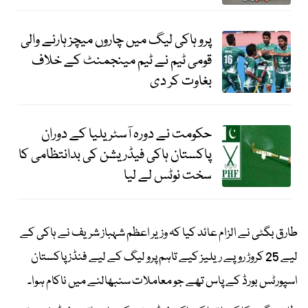
پرو ہاکی لیگ میں چاروں میچز ہارنے والی
قومی ٹیم نے ٹیم مینجمنٹ کے خلاف
بغاوت کر دی
حکومت نے دورہ آسٹریلیا کے دوران
پاکستان ہاکی فیڈریشن کی بدانتظامی کا
سخت نوٹس لے لیا
طارق بگٹی نے الزام عائد کیا کہ وزیر اعظم شہباز شریف نے ہاکی کے
لیے 25 کروڑ روپے ریلیز کیے تاہم پرو لیگ کے لیے فنڈز پاکستان
اسپورٹس بورڈ کے پاس تھے جو معاملات سنبھالنے میں ناکام ہوا۔