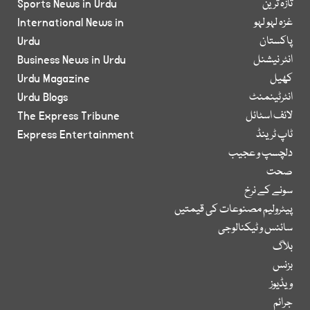
تازہ ترین
Sports News in Urdu
غزہ لہو لہو
International News in
پاکستان
Urdu
انٹر نیشنل
Business News in Urdu
کھیل
Urdu Magazine
انٹرٹینمنٹ
Urdu Blogs
لائف اسٹائل
The Express Tribune
ٹاپ ٹرینڈ
Express Entertainment
دلچسپ و عجیب
صحت
سونے کے نرخ
پیٹرولیم مصنوعات کی قیمتیں
سائنس و ٹیکنالوجی
بلاگ
بزنس
ویڈیوز
جرائم