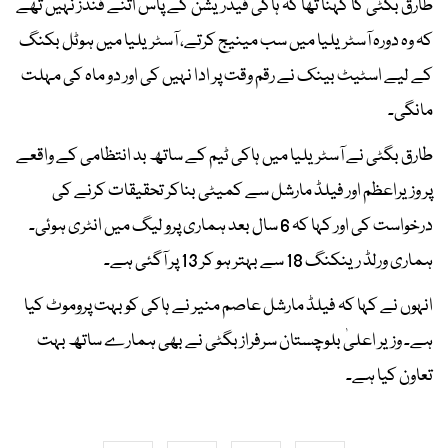
طارق بگٹی کا کہنا تھا کہ ہاکی فیڈریشن کے پاس اتنے فنڈز نہیں تھے
کہ وہ دورہ آسٹریلیا میں سب مینیج کرتے، آسٹریلیا میں ہوٹل بکنگ
کے لیے اسٹیٹ بینک نے رقم وقت پر ادا نہیں کی اور دو ماہ کی مہلت
مانگی۔
طارق بگٹی نے آسٹریلیا میں ہاکی ٹیم کے ساتھ بد انتظامی کے واقعے
پر وزیراعظم اور فیلڈ مارشل سے کمیٹی بناکر تحقیقات کرنے کی
درخواست کی اور کہا کہ 6 سال بعد ہماری پرو لیگ میں انٹری ہوئی۔
ہماری ورلڈ رینکنگ 18 سے بہتر ہو کر 13 پر آگئی ہے۔
انہوں نے کہا کہ فیلڈ مارشل عاصم منیر نے ہاکی کو بہت پروموٹ کیا
ہے۔ وزیر اعلیٰ بلوچستان سرفراز بگٹی نے بھی ہمارے ساتھ بہت
تعاون کیا ہے۔