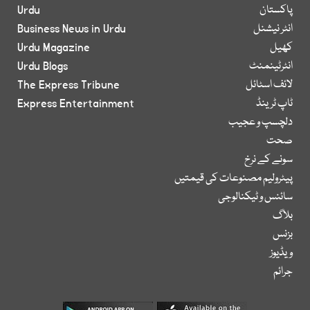
پاکستان
Urdu
انٹر نیشنل
Business News in Urdu
کھیل
Urdu Magazine
انٹرٹینمنٹ
Urdu Blogs
لائف اسٹائل
The Express Tribune
ٹاپ ٹرینڈ
Express Entertainment
دلچسپ و عجیب
صحت
سونے کے نرخ
پیٹرولیم مصنوعات کی قیمتیں
سائنس و ٹیکنالوجی
بلاگ
بزنس
ویڈیوز
جرائم