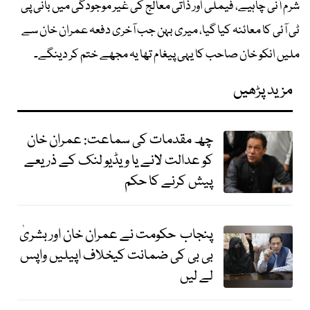
شرم آنی چاہیے، فیملی اور ذاتی معالج کی غیر موجودگی میں بانی پی
ٹی آئی کا معائنہ کیا گیا، میری بہن جب آخری دفعہ عمران خان سے
ملیں انکو خان صاحب کا یہی پیغام تھا یہ مجھے ختم کر دینگے۔
مزید پڑھیں
چھ مقدمات کی سماعت: عمران خان
کو عدالت لانے یا ویڈیو لنک کے ذریعے
پیش کرنے کا حکم
پنجاب حکومت نے عمران خان اور بشریٰ
بی بی کی ضمانت کیخلاف اپیلیں واپس
لے لیں