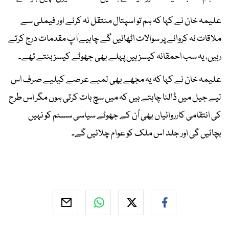
علیمہ خان نے کہا کہ ہم تو اسپتال منتقل نہ کرنے اور فیملی سے
ملاقات نہ کروانے پر سوالات اٹھائیں گے چاہیے آپ مقدمات درج کرتے
رہیں، یہ سب احمقانہ کیسز ہیں پہلے بھی جھوٹے کیسز بنتے تھے۔
علیمہ خان نے کہا کہ یہ مجھے بھی لمبے عرصے کیلیے صرف اس
لیے جیل میں ڈالنا چاہتے ہیں کہ میں سچ بات کرتی ہوں مگر اس طرح
کی انتقامی کارروائیاں بھی اُن کے جھوٹے سیاسی سسٹم کو نہیں
بچائیں گی اور جلد اس ملک کو عوام چلائیں گے۔