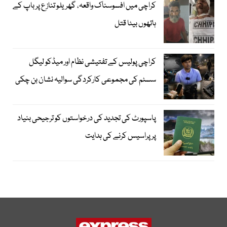
کراچی میں افسوسناک واقعہ، گھریلو تنازع پر باپ کے
ہاتھوں بیٹا قتل
کراچی پولیس کے تفتیشی نظام اور میڈکو لیگل
سسٹم کی مجموعی کارکردگی سوالیہ نشان بن چکی
پاسپورٹ کی تجدید کی درخواستوں کو ترجیحی بنیاد
پر پراسیس کرنے کی ہدایت