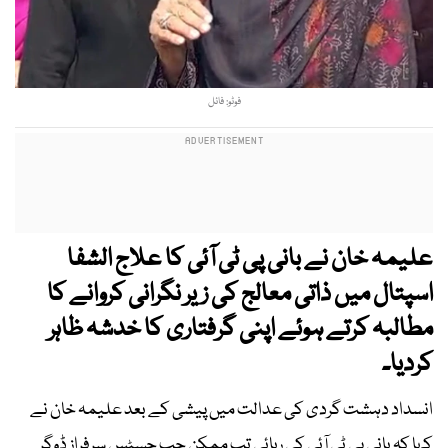
فوٹو: فائل
‎علیمہ خان نے بانی پی ٹی آئی کا علاج الشفا
اسپتال میں ذاتی معالج کی زیر نگرانی کروانے کا
مطالبہ کرتے ہوئے اپنی گرفتاری کا خدشہ ظاہر
کردیا۔
انسداد دہشت گردی کی عدالت میں پیشی کے بعد ‎علیمہ خان نے
کہا کہ بانی پی ٹی آئی کی رہائی تب ممکن جب جسٹس سرفراز ڈوگر