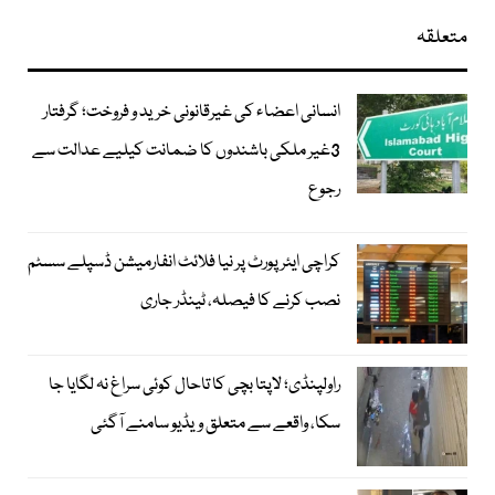
متعلقہ
انسانی اعضاء کی غیرقانونی خرید و فروخت؛ گرفتار
3غیر ملکی باشندوں کا ضمانت کیلیے عدالت سے
رجوع
کراچی ایئرپورٹ پر نیا فلائٹ انفارمیشن ڈسپلے سسٹم
نصب کرنے کا فیصلہ، ٹینڈر جاری
راولپنڈی؛ لاپتا بچی کا تاحال کوئی سراغ نہ لگایا جا
سکا، واقعے سے متعلق ویڈیو سامنے آگئی