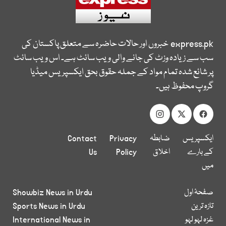
express.pk
خبروں اور حالات حاضرہ سے متعلق پاکستان کی
سب سے زیادہ وزٹ کی جانے والی ویب سائٹ ہے۔ اس ویب سائٹ
پر شائع شدہ تمام مواد کے جملہ حقوق بحق ایکسپریس میڈیا
گروپ محفوظ ہیں۔
ایکسپریس
ضابطہ
Privacy
Contact
کے بارے
اخلاق
Policy
Us
میں
صفحۂ اول
Showbiz News in Urdu
تازہ ترین
Sports News in Urdu
غزہ لہو لہو
International News in