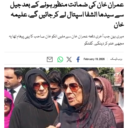
عمران خان کی ضمانت منظور ہونے کے بعد جیل
سے سیدھا الشفا اسپتال لے کر جائیں گے، علیمہ
خان
میری بہن جب آخری دفعہ عمران خان سے ملیں انکو خان صاحب کا یہی پیغام تھا یہ
مجھے ختم کر دینگے، گفتگو
ویب ڈیسک
February 19, 2026