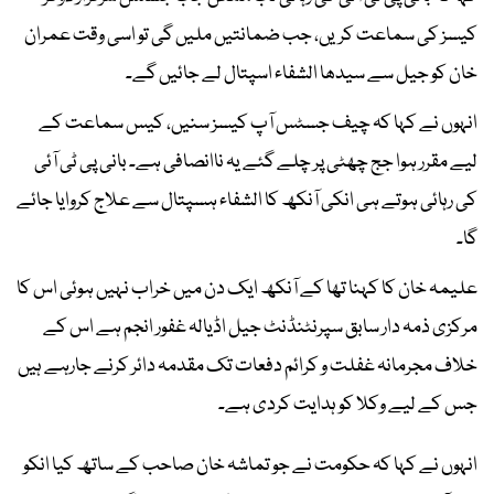
کیسز کی سماعت کریں، جب ضمانتیں ملیں گی تو اسی وقت عمران
خان کو جیل سے سیدھا الشفاء اسپتال لے جائیں گے۔
انہوں نے کہا کہ چیف جسٹس آپ کیسز سنیں، کیس سماعت کے
لیے مقرر ہوا جج چھٹی پر چلے گئے یہ ناانصافی ہے۔ بانی پی ٹی آئی
کی رہائی ہوتے ہی انکی آنکھ کا الشفاء ہسپتال سے علاج کروایا جائے
گا۔
علیمہ خان کا کہنا تھا کے آنکھ ایک دن میں خراب نہیں ہوئی اس کا
مرکزی ذمہ دار سابق سپرنٹنڈنٹ جیل اڈیالہ غفور انجم ہے اس کے
خلاف مجرمانہ غفلت و کرائم دفعات تک مقدمہ دائر کرنے جارہے ہیں
جس کے لیے وکلا کو ہدایت کردی ہے۔
انہوں نے کہا کہ حکومت نے جو تماشہ خان صاحب کے ساتھ کیا انکو