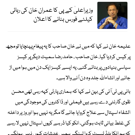
وزیراعلیٰ کے پی کا عمران خان کی رہائی
کیلئے فورس بنانے کا اعلان
علیمہ خان نے کہا کہ میں نے خان صاحب کا یہ پیغام پہنچایا تو مجھ
پر کیس کردیا گیا، خان صاحب ، حامد رضا سمیت دیگر پر کیسز
سیاسی بنیادوں پر بنائے گئے، یہ ایسے کیسز ایک دن میں ہوا میں اڑ
جائے اور انشاءاللہ جلد وہ دن آنے والا ہے۔
بانی پی ٹی آئی کی بہن نے کہا کہ ہماری پارٹی کہہ رہی تھی محسن
نقوی گارنٹی دے رہے ہیں فیملی اور ڈاکٹروں کی موجودگی میں
الشفاء اسپتال سے علاج کروایا جائے گا مگر یہ نہیں ہوا اور وزیر داخلہ
کی غلط بیانی ثابت ہوگئی، انکو کیا ڈر ہے کیوں اسپتال نہیں لا رہے
کہ ہم انکا بلڈ ٹیسٹ کروا لینگے ہمیں خدشات کیوں نہیں ہونگے۔