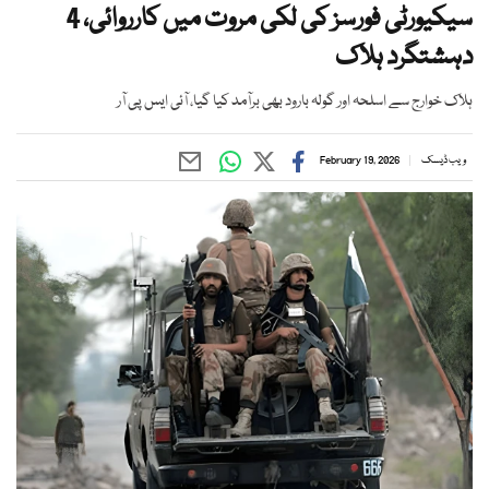
سیکیورٹی فورسز کی لکی مروت میں کارروائی، 4
دہشتگرد ہلاک
ہلاک خوارج سے اسلحہ اور گولہ بارود بھی برآمد کیا گیا، آئی ایس پی آر
ویب ڈیسک
February 19, 2026