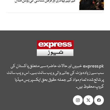
کے لیے بہادری اور فرض شناسی کی روشن مثال
express.pk
خبروں اور حالات حاضرہ سے متعلق پاکستان کی
سب سے زیادہ وزٹ کی جانے والی ویب سائٹ ہے۔ اس ویب سائٹ
پر شائع شدہ تمام مواد کے جملہ حقوق بحق ایکسپریس میڈیا
گروپ محفوظ ہیں۔