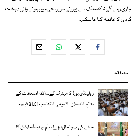
جاری رہے گی تاکہ ملک سے بیرونی سرپرستی میں ہونے والی دہشت
گردی کا خاتمہ کیا جا سکے۔
متعلقہ
راولپنڈی بورڈ کا میٹرک کے سالانہ امتحانات کے
نتائج کا اعلان، کامیابی کا تناسب 61.31 فیصد
خطے کی صورتحال؛ وزیراعظم اور فیلڈ مارشل کا