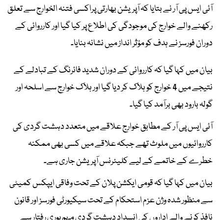
آئی ایس پی آر نے بتایا کہ آپریشن بھارتی پراکسی فتنہ الخوارج سے تعلق
رکھنے والے خوارج کی موجودگی کی اطلاع پر کیا گیا اور کارروائی کے
دوران فورسز نے ہدف کو مؤثر انداز میں نشانہ بنایا۔
بیان میں کہا گیا کہ کارروائی کے دوران شدید فائرنگ کے تبادلے کے
نتیجے میں 4 خوارج کو ہلاک کر دیا گیا اور ہلاک خوارج سے اسلحہ اور
گولہ بارود بھی برآمد کیا گیا۔
آئی ایس پی آر کے مطابق خوارج علاقے میں متعدد دہشت گردی کی
کارروائیوں میں ملوث تھے جبکہ علاقے میں کسی بھی ممکنہ
خطرے کے خاتمے کے لیے کلیئرنس آپریشن جاری ہے۔
بیان میں کہا گیا کہ قومی ایکشن پلان کے تحت وفاقی ایپکس کمیٹی
سے منظور شدہ وژن عزم استحکام کے تحت سیکیورٹی فورسز اور قانون
نافذ کرنے والے اداروں کی انسداد دہشت گردی مہم پوری رفتار سے