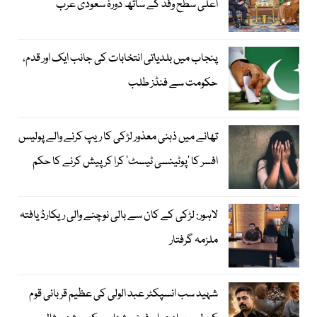
اعلیٰ سطح وفد کے ساتھ دورۂ سعودی عرب
پنجاب میں بلدیاتی انتخابات کی جانب ایک اور قدم،
حکومت سے فنڈز طلب
تھانے میں ذہنی معذور لڑکی کا ریپ کرنے والے پولیس
افسر کا ’پوٹینسی ٹیسٹ‘ کرا کر پیش کرنے کا حکم
لاہور: لڑکی کے کان سے بالی نوچنے والی ریکارڈ یافتہ
ملزمہ گرفتار
شہید سب انسپکٹر عبد الولی کی عظیم قربانی قوم