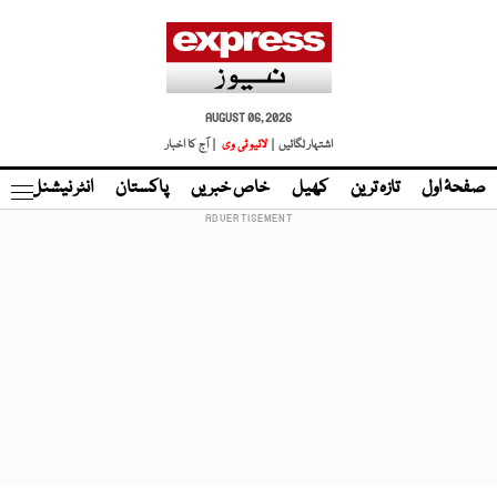
AUGUST 06, 2026
اشتہار لگائیں |
لائیو ٹی وی
| آج کا اخبار
صفحۂ اول
تازہ ترین
کھیل
خاص خبریں
پاکستان
انٹر نیشنل
ٹا