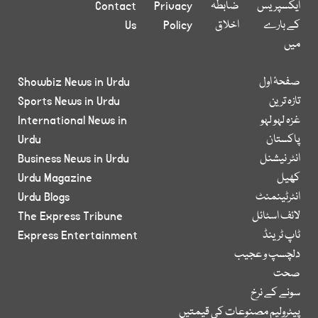
ایکسپریس
ضابطہ
Privacy
Contact
کے بارے
اخلاق
Policy
Us
میں
صفحۂ اول
Showbiz News in Urdu
تازہ ترین
Sports News in Urdu
غزہ لہو لہو
International News in
پاکستان
Urdu
انٹر نیشنل
Business News in Urdu
کھیل
Urdu Magazine
انٹرٹینمنٹ
Urdu Blogs
لائف اسٹائل
The Express Tribune
ٹاپ ٹرینڈ
Express Entertainment
دلچسپ و عجیب
صحت
سونے کے نرخ
پیٹرولیم مصنوعات کی قیمتیں