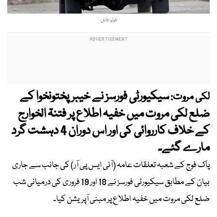
فوٹو: فائل
سیکیورٹی فورسز نے خیبرپختونخوا کے
لکی مروت:
ضلع لکی مروت میں خفیہ اطلاع پر فتنۃ الخوارج
کے خلاف کارروائی کی اور اس دوران 4 دہشت گرد
مارے گئے۔
پاک فوج کے شعبہ تعلقات عامہ (آئی ایس پی آر) کی جانب سے جاری
بیان کے مطابق سیکیورٹی فورسز نے 18 اور 19 فروری کی درمیانی شب
ضلع لکی مروت میں خفیہ اطلاع پر مبنی آپریشن کیا۔