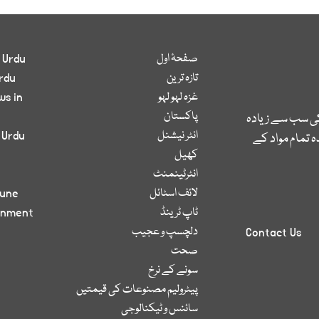
صفحۂ اول
 Urdu
تازہ ترین
rdu
غزہ لہو لہو
ws in
پاکستان
کی سب سے زیادہ
انٹر نیشنل
 Urdu
 تمام مواد کے
کھیل
انٹرٹینمنٹ
لائف اسٹائل
bune
ٹاپ ٹرینڈ
inment
دلچسپ و عجیب
Contact Us
صحت
سونے کے نرخ
پیٹرولیم مصنوعات کی قیمتیں
سائنس و ٹیکنالوجی