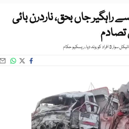
ے راہگیر جاں بحق، ناردرن بائی
ں تصادم
ا، ریسکیو حکام