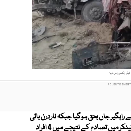
فوٹو: ایکسپریس نیوز
 راہگیر جاں بحق ہوگیا جبکہ ناردرن بائی
پاس ہمدرد یونیورسٹی کے قریب ٹریلر اور آئل ٹینکر میں تصادم کے نتیجے میں 4 افراد