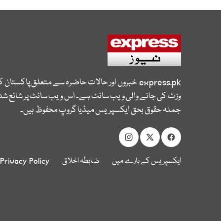
express.pk
خبروں اور حالات حاضرہ سے متعلق پاکستان 
وزٹ کی جانے والی ویب سائٹ ہے۔ اس ویب سائٹ پر شائع شدہ
جملہ حقوق بحق ایکسپریس میڈیا گروپ محفوظ ہیں۔
ایکسپریس کے بارے میں
ضابطہ اخلاق
Privacy Policy