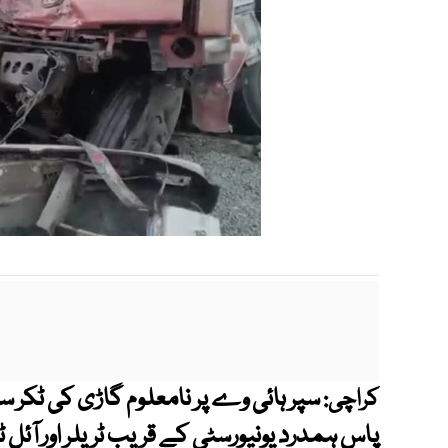
سپر ہائی وے پر نامعلوم گاڑی کی ٹکر سے
کراچی: