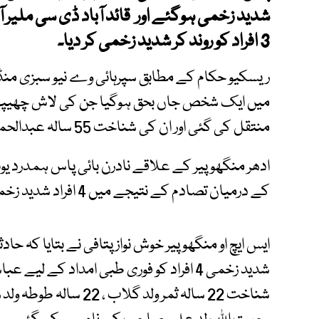
شدید زخمی ہوگئے اور قائد آباد ڈی سی ملیر 
3 افراد کو روند کر شدید زخمی کر دیا۔
ریسکیو حکام کے مطابق سپرہائی وے نیو سبزی من
میں ایک شخص جاں بحق ہوگیا جن کی لاش چھیپا 
منتقل کی گئی اور ان کی شناخت 55 سالہ عبدالحمید ولد عبدالمجید کے نام سے کی گئی۔
ادھر منگھوپیر کے علاقے نادرن بائی پاس ہمدرد یونی
کے درمیان تصادم کے نتیجے میں 4 افراد شدید زخمی ہوگئے اور حادثے میں ٹریلر الٹ گیا۔
ایس ایچ او منگھوپیر خوش نواز پتافی نے بتایا کہ 
شدید زخمی 4 افراد کو فوری طبی امداد کے 