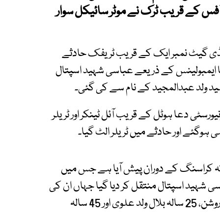
آفس کے قریب ٹرک نے موٹر سائیکل سوار
ڈی گیٹ نمبر ایک کے قریب ٹریفک حادثے
ایمبولینس کے ذریعے عباسی شہید اسپتال
ورسٹی دعا ہوٹل کے قریب آئل ٹینکر اور ٹریلر
حادثہ کراسنگ کے دوران پیش آیا ہے جس میں
لیے عباسی شہید اسپتال منتقل کر دیا گیا جہاں ان کی
شناخت 22 سالہ ثمر ولد گلاب ، 22 سالہ طوطہ ولد روشن، 25 سالہ بلال ولد علوی اور 45 سالہ