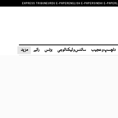
EXPRESS TRIBUNE
URDU E-PAPER
ENGLISH E-PAPER
SINDHI E-PAPER
L
دلچسپ و عجیب
سائنس و ٹیکنالوجی
بزنس
رائے
مزید