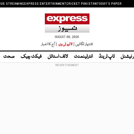
IVE STREAMING
EXPRESS ENTERTAINMENT
CRICKET PAKISTAN
TODAY'S PAPER
AUGUST 08, 2026
اشتہار لگائیں |
لائیو ٹی وی
| آج کا اخبار
ر نیشنل
ٹاپ ٹرینڈ
انٹرٹینمنٹ
لائف اسٹائل
فیکٹ چیک
صحت