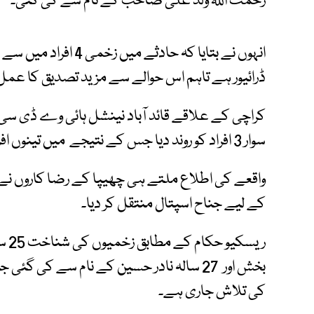
رحمت اللہ ولد علی صاحب کے نام سے کی گئی۔
ڈرائیور ہے تاہم اس حوالے سے مزید تصدیق کا عم
کراچی کے علاقے قائد آباد نینشل ہائی وے ڈی سی آ
سوار 3 افراد کو روند دیا جس کے نتیجے میں تینوں افراد شدید زخمی ہوگئے۔
واقعے کی اطلاع ملتے ہی چھیپا کے رضا کاروں نے م
کے لیے جناح اسپتال منتقل کر دیا۔
بخش اور 27 سالہ نادر حسین کے نام سے کی گ
کی تلاش جاری ہے۔