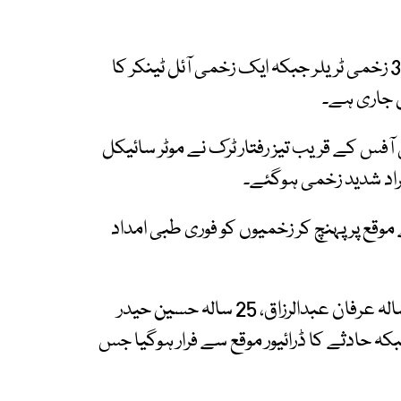
انہوں نے بتایا کہ حادثے میں زخمی 4 افراد میں سے 3 زخمی ٹریلر جبکہ ایک زخمی آئل ٹینکر کا
ل جاری ہے۔
فس کے قریب تیز رفتار ٹرک نے موٹر سائیکل
وقع پر پہنچ کر زخمیوں کو فوری طبی امداد
ریسکیو حکام کے مطابق زخمیوں کی شناخت 25 سالہ عرفان عبدالرزاق، 25 سالہ حسین حیدر
ئی جبکہ حادثے کا ڈرائیور موقع سے فرار ہوگیا جس