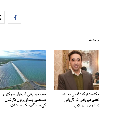
متعلقہ
مکہ مشترکہ دفاعی معاہدہ
حب میں پانی کا بحران؛سیکڑوں
خطے میں امن کی تاریخی
صنعتیں بند اور ہزاروں کارکنوں
دستاویز ہے، بلاول
کی بیروزگاری کے خدشات