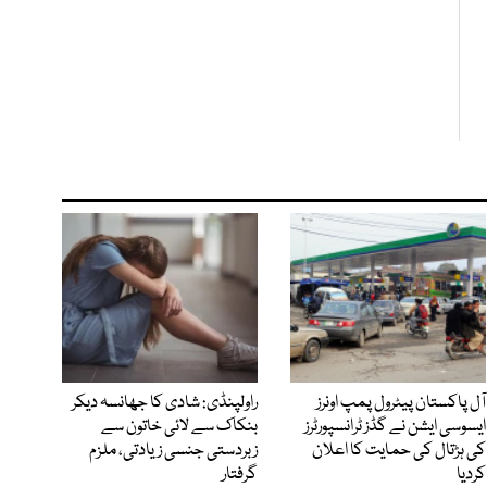
آل پاکستان پیٹرول پمپ اونرز
راولپنڈی: شادی کا جھانسہ دیکر
ایسوسی ایشن نے گڈز ٹرانسپورٹرز
بنکاک سے لائی خاتون سے
کی ہڑتال کی حمایت کا اعلان
زبردستی جنسی زیادتی، ملزم
کردیا
گرفتار