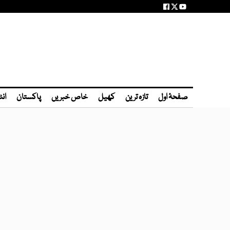
صفحۂ اول
تازہ ترین
کھیل
خاص خبریں
پاکستان
انٹ