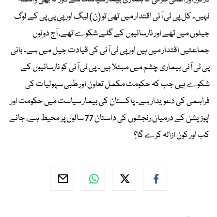
نہیں۔ کل پی ٹی آئی اقتدار میں تھی تو (ن) لیگ اور پی پی پی کے لوگ
جیلوں میں تھے اور نارسائیوں کے گلے شکوے تھے، آج دونوں
جماعتیں اقتدار میں ہیں اور پی ٹی آئی کی قیادت جیل میں ہے۔ بانی
پی ٹی آئی بیماری چشم میں مبتلا ہیں۔ پی ٹی آئی کو نارسائیوں کے
شکوے ہیں جب کہ حکومت مکمل تعاون اور طبی سہولیات کی
فراہمی کی دعویدار ہے۔ پاکستان کی بیمار سیاست میں حکومت اور
اپوزیشن کے درمیان رنجشوں کی داستان 77 سالوں پر محیط ہے، جانے
کب اور کون ازالہ کرے گا؟