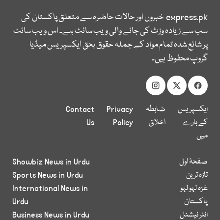
express.pk
خبروں اور حالات حاضرہ سے متعلق پاکستان کی
سب سے زیادہ وزٹ کی جانے والی ویب سائٹ ہے۔ اس ویب سائٹ
پر شائع شدہ تمام مواد کے جملہ حقوق بحق ایکسپریس میڈیا
گروپ محفوظ ہیں۔
ایکسپریس
ضابطہ
Privacy
Contact
کے بارے
اخلاق
Policy
Us
میں
صفحۂ اول
Showbiz News in Urdu
تازہ ترین
Sports News in Urdu
غزہ لہو لہو
International News in
پاکستان
Urdu
انٹر نیشنل
Business News in Urdu