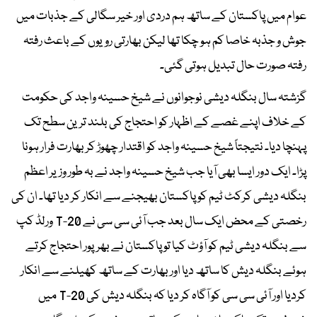
عوام میں پاکستان کے ساتھ ہم دردی اور خیر سگالی کے جذبات میں
جوش و جذبہ خاصا کم ہو چکا تھا لیکن بھارتی رویوں کے باعث رفتہ
رفتہ صورت حال تبدیل ہوتی گئی۔
گزشتہ سال بنگلہ دیشی نوجوانوں نے شیخ حسینہ واجد کی حکومت
کے خلاف اپنے غصے کے اظہار کو احتجاج کی بلند ترین سطح تک
پہنچا دیا۔ نتیجتاً شیخ حسینہ واجد کو اقتدار چھوڑ کر بھارت فرار ہونا
پڑا۔ ایک دور ایسا بھی آیا جب شیخ حسینہ واجد نے بہ طور وزیر اعظم
بنگلہ دیشی کرکٹ ٹیم کو پاکستان بھیجنے سے انکار کر دیا تھا۔ ان کی
رخصتی کے محض ایک سال بعد جب آئی سی سی نے T-20 ورلڈ کپ
سے بنگلہ دیشی ٹیم کو آؤٹ کیا تو پاکستان نے بھرپور احتجاج کرتے
ہوئے بنگلہ دیش کا ساتھ دیا اور بھارت کے ساتھ کھیلنے سے انکار
کردیا اور آئی سی سی کو آگاہ کر دیا کہ بنگلہ دیش کی T-20 میں