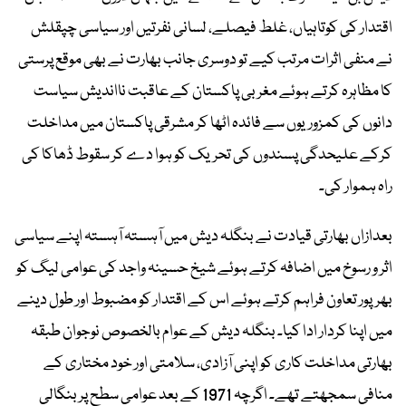
اقتدار کی کوتاہیاں، غلط فیصلے، لسانی نفرتیں اور سیاسی چپقلش
نے منفی اثرات مرتب کیے تو دوسری جانب بھارت نے بھی موقع پرستی
کا مظاہرہ کرتے ہوئے مغربی پاکستان کے عاقبت نااندیش سیاست
دانوں کی کمزوریوں سے فائدہ اٹھا کر مشرقی پاکستان میں مداخلت
کرکے علیحدگی پسندوں کی تحریک کو ہوا دے کر سقوط ڈھاکا کی
راہ ہموار کی۔
بعدازاں بھارتی قیادت نے بنگلہ دیش میں آہستہ آہستہ اپنے سیاسی
اثر و رسوخ میں اضافہ کرتے ہوئے شیخ حسینہ واجد کی عوامی لیگ کو
بھرپور تعاون فراہم کرتے ہوئے اس کے اقتدار کو مضبوط اور طول دینے
میں اپنا کردار ادا کیا۔ بنگلہ دیش کے عوام بالخصوص نوجوان طبقہ
بھارتی مداخلت کاری کو اپنی آزادی، سلامتی اور خود مختاری کے
منافی سمجھتے تھے۔ اگرچہ 1971 کے بعد عوامی سطح پر بنگالی