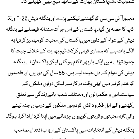
شمولیت تک پاکستان بھارت کے ساتھ میچ نہیں کھیلے گا۔
مجبوراً آئی سی سی کو گھٹنے ٹیکنے پڑے اور بنگلہ دیش T-20 ورلڈ
کپ کا حصہ بن گیا۔ پاکستان کے اس جرأت مندانہ فیصلے نے بنگلہ
دیش کے عوام کے دلوں میں پاکستان کی محبت کو مہمیز کر دیا یہ
الگ بات ہے کہ ہماری قومی کرکٹ ٹیم بھارت کے خلاف جیت کا
جمود توڑنے میں ایک بار پھر ناکام ہو گئی لیکن پاکستان نے بنگلہ
دیش کی عوام کے دل جیت لیے ہیں۔ 55 سال کی دوریوں اور فاصلوں
کو ختم کرنے میں ابھی وقت درکار ہے لیکن دونوں ملکوں کے
سیاستدانوں و حکمرانوں اور مختلف شعبہ ہائے زندگی سے تعلق
رکھنے والے اہل فکر و دانش کو دونوں ملکوں کے درمیان جنم لینے
والی تازہ محبتوں و قربتوں کو پروان چڑھانے میں اپنا کردار ادا کرنا ہوگا۔
بنگلہ دیش کے انتخابات میں پاکستان کے ارباب اقتدار، صاحب