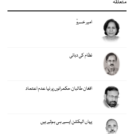
متعلقہ
امیر خسروؒ
نظام کی دہائی
افغان طالبان حکمرانوں پر نیا عدم اعتماد
یہاں الیکشن ایسے ہی ہوتے ہیں