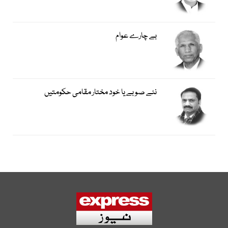
بے چارے عوام
نئے صوبے یا خود مختار مقامی حکومتیں