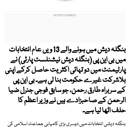
بنگلہ دیش میں ہونے والے 13 ویں عام انتخابات
میں بی این پی (بنگلہ دیش نیشنلسٹ پارٹی) نے
پارلیمنٹ میں دو تہائی اکثریت حاصل کرکے اپنی
بلاشرکت غیرے حکومت بنا لی ہے۔ بی این پی
کے سربراہ طارق رحمن، جو سابق فوجی جنرل ضیا
الرحمن کے صاحبزادے ہیں نے وزیر اعظم کا
حلف اٹھا لیا ہے۔
بنگلہ دیشی انتخابات میں دوسری بڑی کامیابی جماعت اسلامی کی