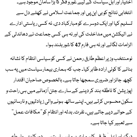
اختیار اور اہل سیاست کے لیے غور و فکر کا بڑا سامان موجود ہے۔
انتخابی نتائج کو بی این پی اور جماعت اسلامی نے کھلے دل سے
تسلیم کیا اور ایک دوسرے کو مبارکباد دی، نہ کسی ریاستی ادارے
نے الیکشن میں مداخلت کی اور نہ ہی کسی جماعت نے دھاندلی کے
الزامات لگائے اور نہ ہی فارم 47 کا شور بلند ہوا۔
نو منتخب وزیر اعظم طارق رحمن نے کسی کو سیاسی انتقام کا نشانہ
بنانے کا کوئی ارادہ ظاہر کیا۔ جب کہ ہماری بیمار سیاست میں یہ سب
کچھ جائز اور ضروری سمجھا جاتا ہے۔ بالخصوص صاحبان اقتدار
اپوزیشن کا ناطقہ بند کر دینے کے سارے جتن آزمانے میں ہی راحت و
سکون محسوس کرتے ہیں۔ اپنے ساتھ ہونے والی زیادتیوں و نارسائیوں
کے حوالے دیے جاتے ہیں۔ نفرت، بدلہ اور انتقام کو ’’ مکافات عمل‘‘
سے تعبیر کیا جاتا ہے۔
درگزر اور اعلیٰ ظرفی کا ہماری بیمار سیاست سے دور کا بھی واسطہ