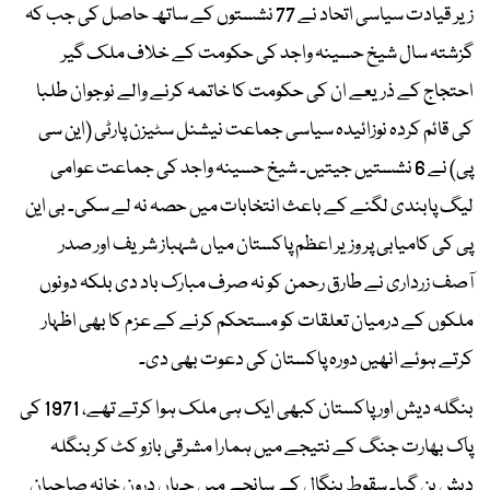
زیر قیادت سیاسی اتحاد نے 77 نشستوں کے ساتھ حاصل کی جب کہ
گزشتہ سال شیخ حسینہ واجد کی حکومت کے خلاف ملک گیر
احتجاج کے ذریعے ان کی حکومت کا خاتمہ کرنے والے نوجوان طلبا
کی قائم کردہ نوزائیدہ سیاسی جماعت نیشنل سٹیزن پارٹی (این سی
پی) نے 6 نشستیں جیتیں۔ شیخ حسینہ واجد کی جماعت عوامی
لیگ پابندی لگنے کے باعث انتخابات میں حصہ نہ لے سکی۔ بی این
پی کی کامیابی پر وزیر اعظم پاکستان میاں شہباز شریف اور صدر
آصف زرداری نے طارق رحمن کو نہ صرف مبارک باد دی بلکہ دونوں
ملکوں کے درمیان تعلقات کو مستحکم کرنے کے عزم کا بھی اظہار
کرتے ہوئے انھیں دورہ پاکستان کی دعوت بھی دی۔
بنگلہ دیش اور پاکستان کبھی ایک ہی ملک ہوا کرتے تھے، 1971 کی
پاک بھارت جنگ کے نتیجے میں ہمارا مشرقی بازو کٹ کر بنگلہ
دیش بن گیا۔ سقوط بنگال کے سانحے میں جہاں درون خانہ صاحبان