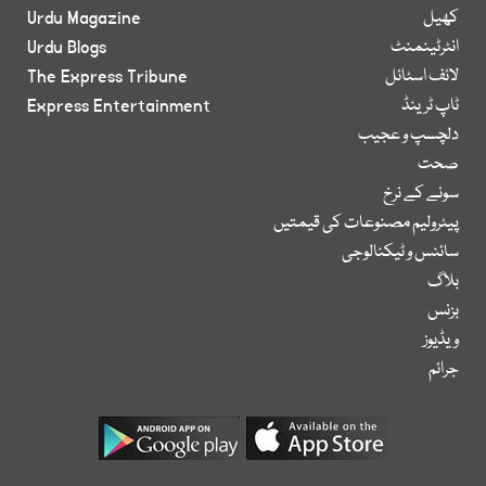
کھیل
Urdu Magazine
انٹرٹینمنٹ
Urdu Blogs
لائف اسٹائل
The Express Tribune
ٹاپ ٹرینڈ
Express Entertainment
دلچسپ و عجیب
صحت
سونے کے نرخ
پیٹرولیم مصنوعات کی قیمتیں
سائنس و ٹیکنالوجی
بلاگ
بزنس
ویڈیوز
جرائم