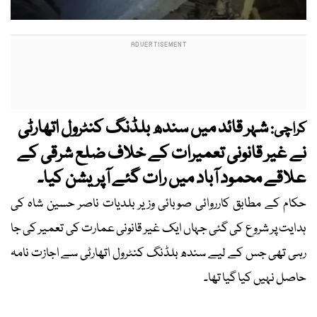
شہر قائد میں سندھ بلڈنگ کنٹرول اتھارٹی
کراچی:
نے غیر قانونی تعمیرات کے خلاف ضلع شرقی کے
علاقے محمود آباد میں رات گئے آپریشن کیا۔
حکام کے مطابق کارروائی صوبائی وزیر بلدیات ناصر حسین شاہ کی
ہدایت پر شروع کی گئی جہاں ایک غیر قانونی عمارت کی تعمیر کی جا
رہی تھی جس کے لیے سندھ بلڈنگ کنٹرول اتھارٹی سے اجازت نامہ
حاصل نہیں کیا گیا تھا۔