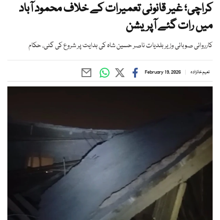
کراچی؛ غیر قانونی تعمیرات کے خلاف محمود آباد
میں رات گئے آپریشن
کارروائی صوبائی وزیر بلدیات ناصر حسین شاہ کی ہدایت پر شروع کی گئی، حکام
نعیم خانزادہ
February 19, 2026