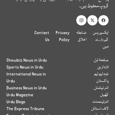
گروپ محفوظ ہیں۔
ایکسپریس
ضابطہ
Privacy
Contact
کے بارے
اخلاق
Policy
Us
میں
صفحۂ اول
Showbiz News in Urdu
تازہ ترین
Sports News in Urdu
غزہ لہو لہو
International News in
پاکستان
Urdu
انٹر نیشنل
Business News in Urdu
کھیل
Urdu Magazine
انٹرٹینمنٹ
Urdu Blogs
لائف اسٹائل
The Express Tribune