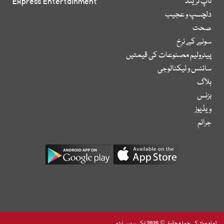
ٹاپ ٹرینڈ
Express Entertainment
دلچسپ و عجیب
صحت
سونے کے نرخ
پیٹرولیم مصنوعات کی قیمتیں
سائنس و ٹیکنالوجی
بلاگ
بزنس
ویڈیوز
جرائم
تمام مواد کے جملہ حقوق © 2026 ایکسپریس اردو