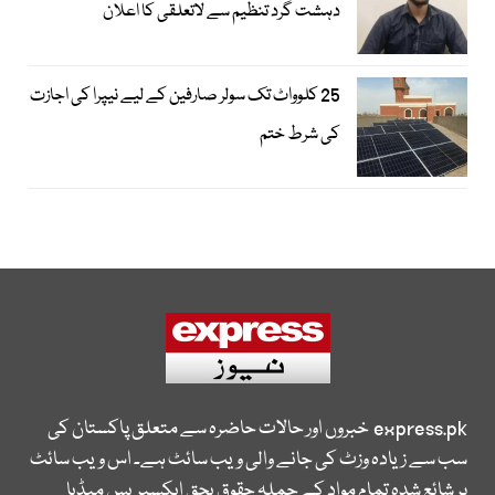
دہشت گرد تنظیم سے لاتعلقی کا اعلان
25 کلوواٹ تک سولر صارفین کے لیے نیپرا کی اجازت
کی شرط ختم
express.pk
خبروں اور حالات حاضرہ سے متعلق پاکستان کی
سب سے زیادہ وزٹ کی جانے والی ویب سائٹ ہے۔ اس ویب سائٹ
پر شائع شدہ تمام مواد کے جملہ حقوق بحق ایکسپریس میڈیا