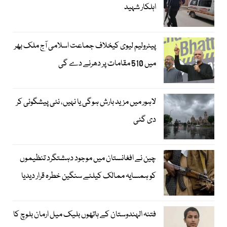
اہلکار شہید
پیٹرولیم لیوی کیخلاف جماعت اسلامی آج ملک بھر
میں 510 مقامات پر دھرنے دے گی
لاہور میں مزید بارش ہوگی یا نہیں، نئی پیشگوئی کر
دی گئی
چین نے افغانستان میں موجود دہشتگرد تنظیموں
کو ہمسایہ ممالک کیلئے سنگین خطرہ قرار دیدیا
فتنہ الہندوستان کے ہاتھوں بلیک میل ارمان بلوچ کا