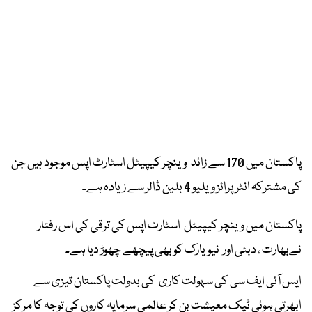
پاکستان میں 170 سے زائد وینچر کیپیٹل اسٹارٹ اپس موجود ہیں جن
کی مشترکہ انٹرپرائز ویلیو 4 بلین ڈالر سے زیادہ ہے۔
پاکستان میں وینچر کیپیٹل اسٹارٹ اپس کی ترقی کی اس رفتار
نےبھارت ، دبئی اور نیویارک کو بھی پیچھے چھوڑ دیا ہے۔
ایس آئی ایف سی کی سہولت کاری کی بدولت پاکستان تیزی سے
ابھرتی ہوئی ٹیک معیشت بن کر عالمی سرمایہ کاروں کی توجہ کا مرکز