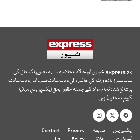
express.pk
خبروں اور حالات حاضرہ سے متعلق پاکستان کی
سب سے زیادہ وزٹ کی جانے والی ویب سائٹ ہے۔ اس ویب سائٹ
پر شائع شدہ تمام مواد کے جملہ حقوق بحق ایکسپریس میڈیا
گروپ محفوظ ہیں۔
ایکسپریس
ضابطہ
Privacy
Contact
کے بارے
اخلاق
Policy
Us