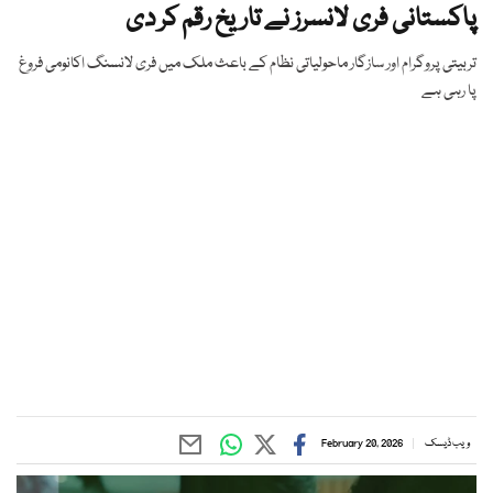
پاکستانی فری لانسرز نے تاریخ رقم کر دی
تربیتی پروگرام اور سازگار ماحولیاتی نظام کے باعث ملک میں فری لانسنگ اکانومی فروغ
پا رہی ہے
ویب ڈیسک
February 20, 2026