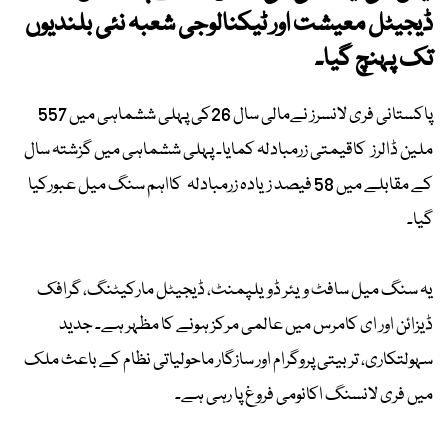
ڈیجیٹل معیشت اور ٹیکنالوجی شعبہ نئی بلندیوں
تک پہنچ گیا۔
پاکستانی فری لانسرز نےمالی سال 26کی پہلی ششماہی میں 557
ملین ڈالرز کاقیمتی زرمبادلہ کمایا۔ پہلی ششماہی میں گزشتہ سال
کے مقابلے میں 58 فیصد زیادہ زرمبادلہ کااہم سنگ میل عبورکیا
گیا۔
یہ سنگ میل سافٹ ویئر ڈویلپمنٹ، ڈیجیٹل مارکیٹنگ، گرافک
ڈیزائن اور ای کامرس میں عالمی مرکز ہونے کا مظہر ہے۔ جدید
سہولتکاری، تربیتی پروگرام اور سازگار ماحولیاتی نظام کے باعث ملک
میں فری لانسنگ اکانومی فروغ پا رہی ہے۔