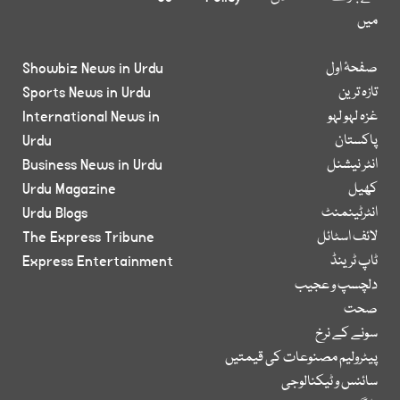
میں
صفحۂ اول
Showbiz News in Urdu
تازہ ترین
Sports News in Urdu
غزہ لہو لہو
International News in
پاکستان
Urdu
انٹر نیشنل
Business News in Urdu
کھیل
Urdu Magazine
انٹرٹینمنٹ
Urdu Blogs
لائف اسٹائل
The Express Tribune
ٹاپ ٹرینڈ
Express Entertainment
دلچسپ و عجیب
صحت
سونے کے نرخ
پیٹرولیم مصنوعات کی قیمتیں
سائنس و ٹیکنالوجی