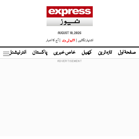
AUGUST 10, 2026
اشتہار لگائیں |
لائیو ٹی وی
| آج کا اخبار
صفحۂ اول
تازہ ترین
کھیل
خاص خبریں
پاکستان
انٹر نیشنل
ٹا