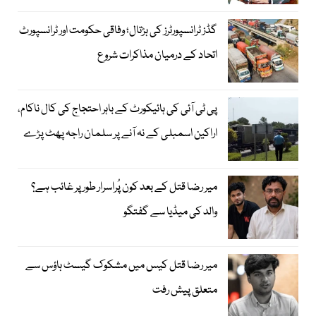
گڈز ٹرانسپورٹرز کی ہڑتال؛ وفاقی حکومت اور ٹرانسپورٹ
اتحاد کے درمیان مذاکرات شروع
پی ٹی آئی کی ہائیکورٹ کے باہر احتجاج کی کال ناکام،
اراکین اسمبلی کے نہ آنے پر سلمان راجہ پھٹ پڑے
میر رضا قتل کے بعد کون پُراسرار طور پر غائب ہے؟
والد کی میڈیا سے گفتگو
میر رضا قتل کیس میں مشکوک گیسٹ ہاؤس سے
متعلق پیش رفت