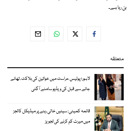
بن رہا ہے۔
متعلقہ
لاہور؛ پولیس حراست میں خواتین کی ہلاکت، تھانے
جانے سے قبل کی ویڈیو سامنے آگئی
قائمہ کمیٹی: سیٹیں خالی رہنے پر میڈیکل کالجز
میں میرٹ کم کرنے کی تجویز