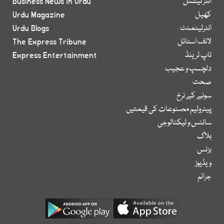
انٹر نیشنل
Business News in Urdu
کھیل
Urdu Magazine
انٹرٹینمنٹ
Urdu Blogs
لائف اسٹائل
The Express Tribune
ٹاپ ٹرینڈ
Express Entertainment
دلچسپ و عجیب
صحت
سونے کے نرخ
پیٹرولیم مصنوعات کی قیمتیں
سائنس و ٹیکنالوجی
بلاگ
بزنس
ویڈیوز
جرائم