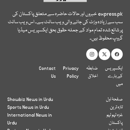
express.pk
خبروں اور حالات حاضرہ سے متعلق پاکستان کی
سب سے زیادہ وزٹ کی جانے والی ویب سائٹ ہے۔ اس ویب سائٹ
پر شائع شدہ تمام مواد کے جملہ حقوق بحق ایکسپریس میڈیا
گروپ محفوظ ہیں۔
ایکسپریس
ضابطہ
Privacy
Contact
کے بارے
اخلاق
Policy
Us
میں
صفحۂ اول
Showbiz News in Urdu
تازہ ترین
Sports News in Urdu
غزہ لہو لہو
International News in
پاکستان
Urdu