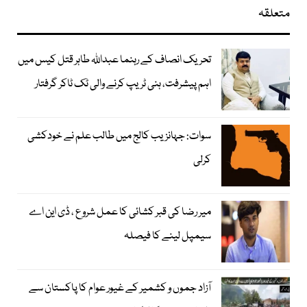
متعلقہ
تحریک انصاف کے رہنما عبداللہ طاہر قتل کیس میں
اہم پیشرفت، ہنی ٹریپ کرنے والی ٹک ٹاکر گرفتار
سوات: جہانزیب کالج میں طالب علم نے خودکشی
کرلی
میر رضا کی قبر کشائی کا عمل شروع ، ڈی این اے
سیمپل لینے کا فیصلہ
آزاد جموں و کشمیر کے غیور عوام کا پاکستان سے