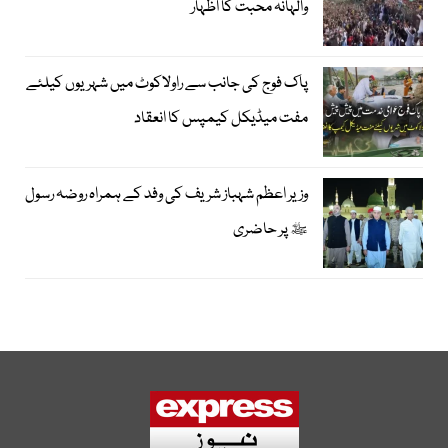
والہانہ محبت کا اظہار
پاک فوج کی جانب سے راولاکوٹ میں شہریوں کیلئے
مفت میڈیکل کیمپس کا انعقاد
وزیر اعظم شہباز شریف کی وفد کے ہمراہ روضہ رسول
ﷺ پر حاضری