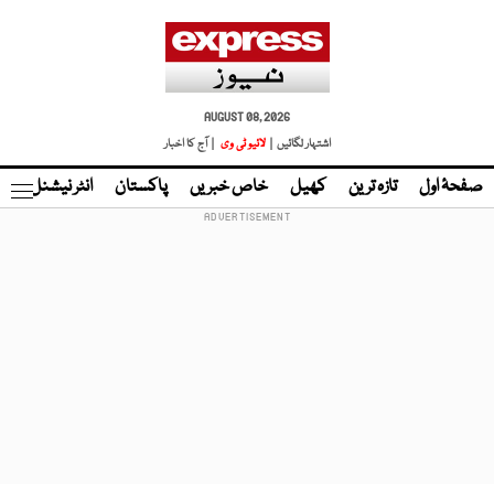
AUGUST 08, 2026
اشتہار لگائیں |
لائیو ٹی وی
| آج کا اخبار
صفحۂ اول
تازہ ترین
کھیل
خاص خبریں
پاکستان
انٹر نیشنل
ٹا