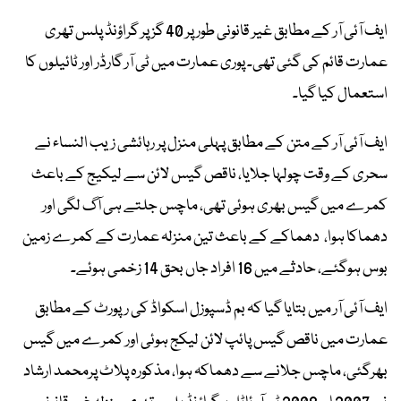
ایف آئی آر کے مطابق غیر قانونی طور پر 40 گز پر گراؤنڈ پلس تھری
عمارت قائم کی گئی تھی۔ پوری عمارت میں ٹی آر گارڈر اور ٹائیلوں کا
استعمال کیا گیا۔
ایف آئی آر کے متن کے مطابق پہلی منزل پر رہائشی زیب النساء نے
سحری کے وقت چولہا جلایا، ناقص گیس لائن سے لیکیج کے باعث
کمرے میں گیس بھری ہوئی تھی، ماچس جلتے ہی آگ لگی اور
دھماکا ہوا، دھماکے کے باعث تین منزلہ عمارت کے کمرے زمین
بوس ہوگئے، حادثے میں 16 افراد جاں بحق 14 زخمی ہوئے۔
ایف آئی آر میں بتایا گیا کہ بم ڈسپوزل اسکواڈ کی رپورٹ کے مطابق
عمارت میں ناقص گیس پائپ لائن لیکج ہوئی اور کمرے میں گیس
بھرگئی، ماچس جلانے سے دھماکہ ہوا، مذکورہ پلاٹ پرمحمد ارشاد