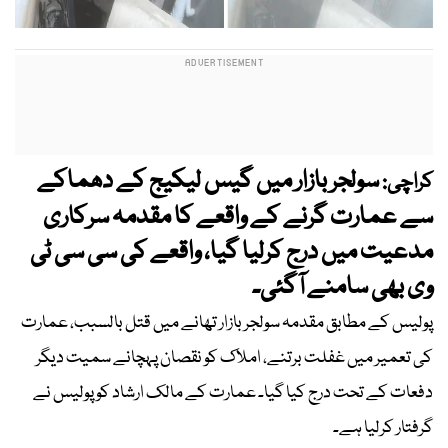
سولجر بازار میں گیس لیکیج کے دھماکے
کراچی:
سے عمارت گرنے کے واقعے کا مقدمہ سرکاری
مدعیت میں درج کرلیا گیا، واقعے کی سی سی ٹی
وی بھی سامنے آگئی۔
پولیس کے مطابق مقدمہ سولجر بازار تھانے میں قتل بالسبب، عمارت
کی تعمیر میں غفلت برتنے، املاک کو نقصان پہچانے سمیت دیگر
دفعات کے تحت درج کیا گیا۔ عمارت کے مالک ارشاد کو پولیس نے
گرفتار کرلیا ہے۔