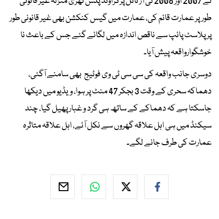
نے 2007 اور 2008 ٹی آر ئاٹل پرگراؤنڈ پلس تھری منزلہ غیر قانونی
طورپر عمارت قائم کی، عمارت میں گیس کنکشن بھی غیر قانونی طور
پر پلاسٹ پائپ سے ناقص اندازہ میں لگائے گئے جس کے باعث نا
خوشگوارواقعہ پیش آیا۔
دوسری جانب واقعہ کی سی سی ٹی وی فوٹیج بھی سامنے آگئی،
دھماکہ سحری کے وقت 3 بجکر 47 منٹ پر ہوا، ویڈیو میں دیکھا
جاسکتا ہے کہ دھماکے کے ساتھ ہی گرد و غبار پھیل گیا، چند
سیکنڈ میں ہی اہل علاقہ گھروں سے نکل آئے، اہل علاقہ متاثرہ
عمارت کی طرف جانے لگے۔