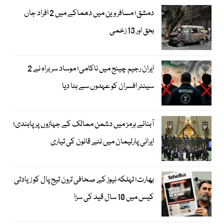
دمشق؛ مسافر وین میں دھماکے میں 2 افراد جاں
بحق اور 13 زخمی
ایران رجیم چینج میں ناکامی؛ موساد سربراہ نے 2
سینئر افسران کو عہدوں سے ہٹا دیا
آبنائے ہرمز میں دشمن ممالک کے جہازوں پر پابندی؛
ایرانی پارلیمان میں نئے قانون کی تیاری
بھارت؛ تہلکہ نیوز کے صحافی ترون تیج پال کو زیادتی
کیس میں 10 سال قید کی سزا