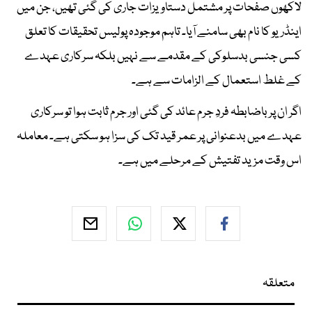
لاکھوں صفحات پر مشتمل دستاویزات جاری کی گئی تھیں، جن میں
اینڈریو کا نام بھی سامنے آیا۔ تاہم موجودہ پولیس تحقیقات کا تعلق
کسی جنسی بدسلوکی کے مقدمے سے نہیں بلکہ سرکاری عہدے
کے غلط استعمال کے الزامات سے ہے۔
اگر ان پر باضابطہ فردِ جرم عائد کی گئی اور جرم ثابت ہوا تو سرکاری
عہدے میں بدعنوانی پر عمر قید تک کی سزا ہو سکتی ہے۔ معاملہ
اس وقت مزید تفتیش کے مرحلے میں ہے۔
متعلقہ