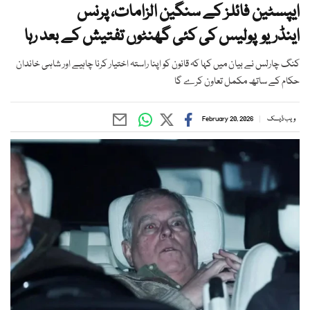
ایپسٹین فائلز کے سنگین الزامات، پرنس
اینڈریو پولیس کی کئی گھنٹوں تفتیش کے بعد رہا
کنگ چارلس نے بیان میں کہا کہ قانون کو اپنا راستہ اختیار کرنا چاہیے اور شاہی خاندان
حکام کے ساتھ مکمل تعاون کرے گا
ویب ڈیسک
February 20, 2026