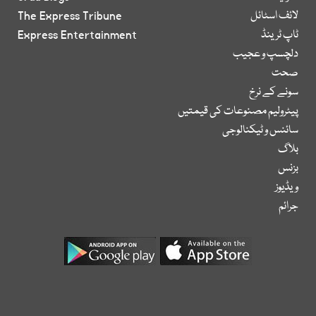
لائف اسٹائل
The Express Tribune
ٹاپ ٹرینڈ
Express Entertainment
دلچسپ و عجیب
صحت
سونے کے نرخ
پیٹرولیم مصنوعات کی قیمتیں
سائنس و ٹیکنالوجی
بلاگ
بزنس
ویڈیوز
جرائم