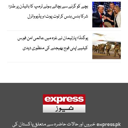
بچے کو گرنے سے بچاتے ہوئے ٹرمپ کا بائیڈن پر طنز؛
شرکا ہنس ہنس کر لوٹ پوٹ؛ ویڈیو وائرل
یوگنڈا؛ پارلیمان نے غزہ میں عالمی امن فورس
کیلیے اپنی فوج بھیجنے کی منظوری دیدی
express.pk
خبروں اور حالات حاضرہ سے متعلق پاکستان کی