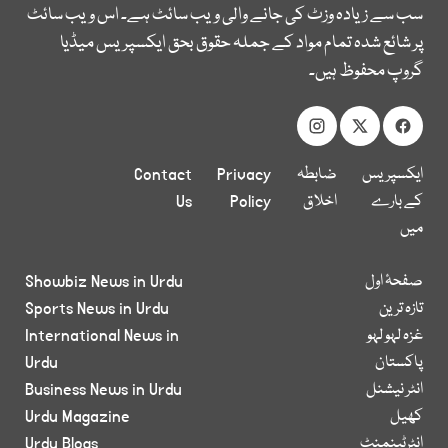
سب سے زیادہ وزٹ کی جانے والی ویب سائٹ ہے۔ اس ویب سائٹ
پر شائع شدہ تمام مواد کے جملہ حقوق بحق ایکسپریس میڈیا
گروپ محفوظ ہیں۔
ایکسپریس
ضابطہ
Privacy
Contact
کے بارے
اخلاق
Policy
Us
میں
صفحۂ اول
Showbiz News in Urdu
تازہ ترین
Sports News in Urdu
غزہ لہو لہو
International News in
پاکستان
Urdu
انٹر نیشنل
Business News in Urdu
کھیل
Urdu Magazine
انٹرٹینمنٹ
Urdu Blogs