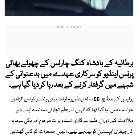
برطانیہ کے بادشاہ کنگ چارلس کے چھوٹے بھائی
پرنس اینڈیو کو سرکاری عہدے میں بدعنوانی کے
شبہے میں گرفتار کرنے کے بعد رہا کر دیا گیا ہے۔
پولیس کے مطابق 66 سالہ اینڈریو ماؤنٹ بیٹن ونڈسر کو اس الزام پر
حراست میں لیا گیا تھا کہ انہوں نے بطور تجارتی نمائندہ اپنے دورِ
ملازمت کے دوران خفیہ سرکاری دستاویزات مرحوم امریکی سرمایہ
کار جیفری ایپسٹین کو بھیجے تھے۔ انہیں جمعرات کو کئی گھنٹوں