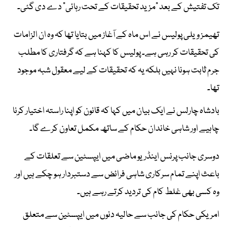
تک تفتیش کے بعد “مزید تحقیقات کے تحت رہائی” دے دی گئی۔
تھیمز ویلی پولیس نے اس ماہ کے آغاز میں بتایا تھا کہ وہ ان الزامات
کی تحقیقات کر رہی ہے۔ پولیس کا کہنا ہے کہ گرفتاری کا مطلب
جرم ثابت ہونا نہیں بلکہ یہ کہ تحقیقات کے لیے معقول شبہ موجود
تھا۔
بادشاہ چارلس نے ایک بیان میں کہا کہ قانون کو اپنا راستہ اختیار کرنا
چاہیے اور شاہی خاندان حکام کے ساتھ مکمل تعاون کرے گا۔
دوسری جانب پرنس اینڈریو ماضی میں ایپسٹین سے تعلقات کے
باعث اپنے تمام سرکاری شاہی فرائض سے دستبردار ہو چکے ہیں اور
وہ کسی بھی غلط کام کی تردید کرتے رہے ہیں۔
امریکی حکام کی جانب سے حالیہ دنوں میں ایپسٹین سے متعلق