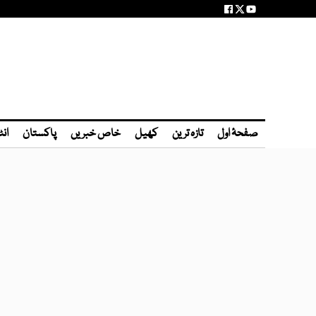
صفحۂ اول
تازہ ترین
کھیل
خاص خبریں
پاکستان
انٹ