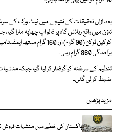
بعد ازاں تحقیقات کے نتیجے میں نیٹ ورک کے سرغن
کوکین ٹوکن (90 گرام) اور 160 گ
برآمدگی 860 گرام رہی۔
تنظیم کے سرغنہ کو گرفتار کر لیا گیا جبکہ منشیا
ضبط کر لی گئی۔
مزید پڑھیں
پاکستان کی خطے میں منشیات فروش نی