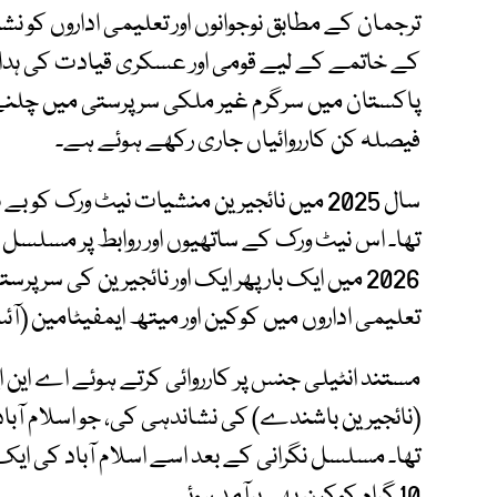
ترجمان کے مطابق نوجوانوں اور تعلیمی اداروں کو 
کے خاتمے کے لیے قومی اور عسکری قیادت کی ہدای
پاکستان میں سرگرم غیر ملکی سرپرستی میں چلن
فیصلہ کن کارروائیاں جاری رکھے ہوئے ہے۔
تھا۔ اس نیٹ ورک کے ساتھیوں اور روابط پر مسلسل ک
2026 میں ایک بار پھر ایک اور نائجیرین کی سرپ
تعلیمی اداروں میں کوکین اور میتھ ایمفیٹامین (
مستند انٹیلی جنس پر کارروائی کرتے ہوئے اے این 
(نائجیرین باشندے) کی نشاندہی کی، جو اسلام آباد ا
تھا۔ مسلسل نگرانی کے بعد اسے اسلام آباد کی ایک
10 گرام کوکین بھی برآمد ہوئی۔