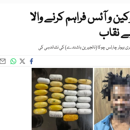
ن و آئس فراہم کرنے والا
ے نقاب
ٹری بیوٹر چارلس چوکا (نائجیرین باشندے) کی نشاندہی کی