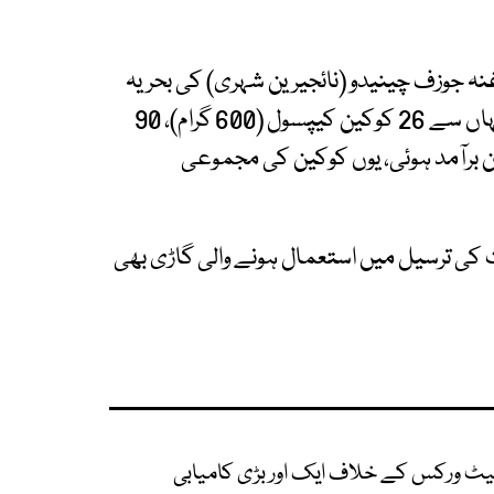
ہ جوزف چینیدو (نائجیرین شہری) کی بحریہ
ٹاؤن میں واقع رہائش گاہ پر فالو اپ چھاپہ مارا گیا، جہاں سے 26 کوکین کیپسول (600 گرام)، 90
رام میتھ ایمفیٹامین برآمد ہوئی، یوں کوکین کی مجموعی
ت کی ترسیل میں استعمال ہونے والی گاڑی بھی
ٹ ورکس کے خلاف ایک اور بڑی کامیابی