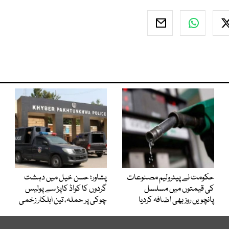
حکومت نے پیٹرولیم مصنوعات
پشاور؛ حسن خیل میں دہشت
کی قیمتوں میں مسلسل
گردوں کا کواڈ کاپڑ سے پولیس
پانچویں روز بھی اضافہ کردیا
چوکی پر حملہ، تین اہلکار زخمی