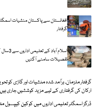
گرفتار
اسلام آ
تفصیلات سامنے آگئیں
گرفتار ملزمان، برآمد شدہ منشیات اور گاڑی کو تحو
ارکان کی گرفتاری کے لیے مزید کوششیں جاری ہیں۔
ڈرگز اسمگلر تعلیمی اداروں میں کوکین کیپسول متعا