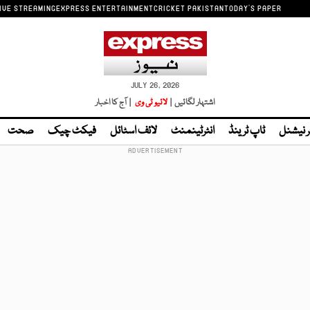
IVE STREAMING
EXPRESS ENTERTAINMENT
CRICKET PAKISTAN
TODAY'S PAPER
JULY 26, 2026
اشتہار لگائیں |
لائیو ٹی وی
| آج کا اخبار
ر نیشنل
ٹاپ ٹرینڈ
انٹرٹینمنٹ
لائف اسٹائل
فیکٹ چیک
صحت