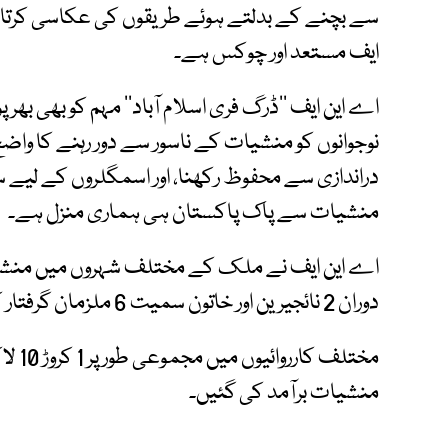
سے بچنے کے بدلتے ہوئے طریقوں کی عکاسی کرتا
ایف مستعد اور چوکس ہے۔
اے این ایف ’’ڈرگ فری اسلام آباد‘‘ مہم کو بھی بھرپو
نوجوانوں کو منشیات کے ناسور سے دور رہنے کا واض
دراندازی سے محفوظ رکھنا، اور اسمگلروں کے لیے 
منشیات سے پاک پاکستان ہی ہماری منزل ہے۔
دوران 2 نائجیرین اور خاتون سمیت 6 ملزمان گرفتار کرلیے۔
منشیات برآمد کی گئیں۔