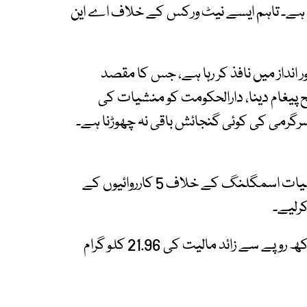
 ہے۔ تاہم ایسے نیٹ ورکس کے خلاف اے این
ر انداز میں نافذ کر رہا ہے، جس کا مقصد
ح پیغام دینا، دارالحکومت کو منشیات کی
سرگرمی کی کوئی گنجائش باقی نہ چھوڑنا ہے۔
اے این ایف نے ملک کے مختلف شہروں میں منشیات اسمگلنگ کے خلاف 5 کارروائیوں کے
مختلف کارروائیوں میں مجموعی طور پر 1 کروڑ 10 لاکھ روپے سے زائد مالیت کی 21.96 کلو گرام