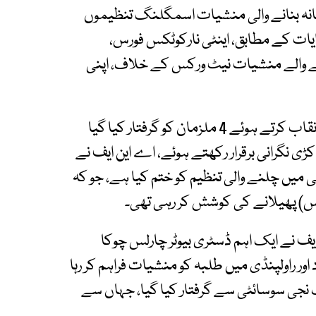
نشانہ بنانے والی منشیات اسمگلنگ تنظیموں
ات کے مطابق، اینٹی نارکوٹکس فورس،
ے والے منشیات نیٹ ورکس کے خلاف، اپنی
سال 2025 میں نائجیرین منشیات نیٹ ورک کو بے نقاب کرتے ہوئے 4 ملزمان کو گرفتار کیا گیا
ڑی نگرانی برقرار رکھتے ہوئے، اے این ایف نے
رستی میں چلنے والی تنظیم کو ختم کیا ہے، جو کہ
آئس) پھیلانے کی کوشش کر رہی تھی۔
ایف نے ایک اہم ڈسٹری بیوٹر چارلس چوکا
ور راولپنڈی میں طلبہ کو منشیات فراہم کر رہا
 نجی سوسائٹی سے گرفتار کیا گیا، جہاں سے