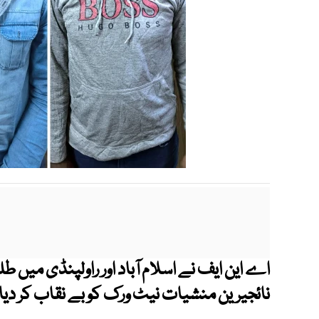
اے این ایف نے اسلام آباد اور راولپنڈی میں طل
نائجیرین منشیات نیٹ ورک کو بے نقاب کر دیا