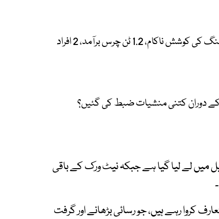
افغانستان سے پاکستان منشیات اسمگلنگ کی کوشش ناکام، 1.2 ٹن چرس برآمد، 2 افراد
باد کے تعلیمی اداروں سے 3سال کے دوران کتنی منشیات ضبط کی گئیں؟
یل میں لے لیا گیا ہے جبکہ نیٹ ورک کے باقی
رف کروا رہے ہیں، جو رسائی بڑھانے اور گرفت