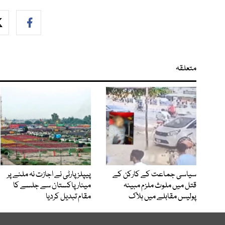
متعلقہ
سیاسی جماعت کے کارکن کے
پیپلزپارٹی نے اجازت نہ ملنے پر
قتل میں ملوث ملزم مبینہ
مینار پاکستان سے جلسے کا
پولیس مقابلے میں ہلاک
مقام تبدیل کردیا