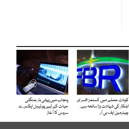
کوہاٹ حملے میں کسٹمز افسر اور
پنجاب میں پہلی بار جنگلی
اہلکار کی شہادت بڑا سانحہ ہے،
حیات کے لیے پورٹیبل ایکسرے
چیئرمین ایف بی آر
سروس کا آغاز