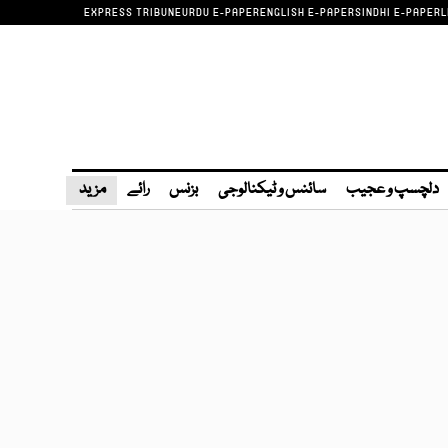
EXPRESS TRIBUNE
URDU E-PAPER
ENGLISH E-PAPER
SINDHI E-PAPER
L
دلچسپ و عجیب
سائنس و ٹیکنالوجی
بزنس
رائے
مزید