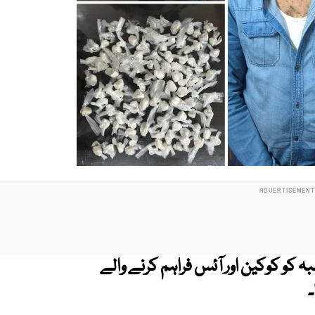
بہ کو کوکین اور آئس فراہم کرنے والے
۔