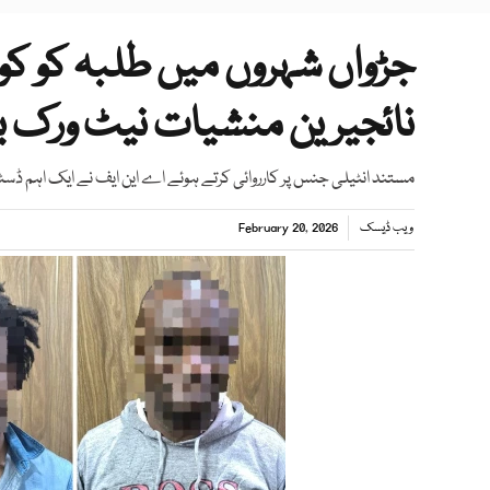
جڑواں شہروں میں طلبہ کو کوکی
نائجیرین منشیات نیٹ ورک ب
مستند انٹیلی جنس پر کارروائی کرتے ہوئے اے این ایف نے ایک اہم ڈس
ویب ڈیسک
February 20, 2026