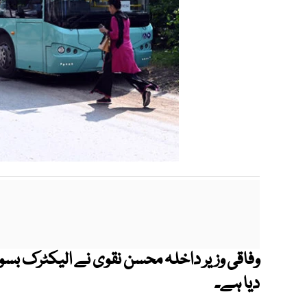
‎وفاقی وزیر داخلہ محسن نقوی نے الیکٹرک بسوں
دیا ہے۔