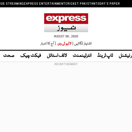
IVE STREAMING
EXPRESS ENTERTAINMENT
CRICKET PAKISTAN
TODAY'S PAPER
AUGUST 06, 2026
اشتہار لگائیں |
لائیو ٹی وی
| آج کا اخبار
ر نیشنل
ٹاپ ٹرینڈ
انٹرٹینمنٹ
لائف اسٹائل
فیکٹ چیک
صحت