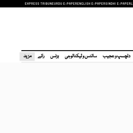
EXPRESS TRIBUNE
URDU E-PAPER
ENGLISH E-PAPER
SINDHI E-PAPER
L
دلچسپ و عجیب
سائنس و ٹیکنالوجی
بزنس
رائے
مزید