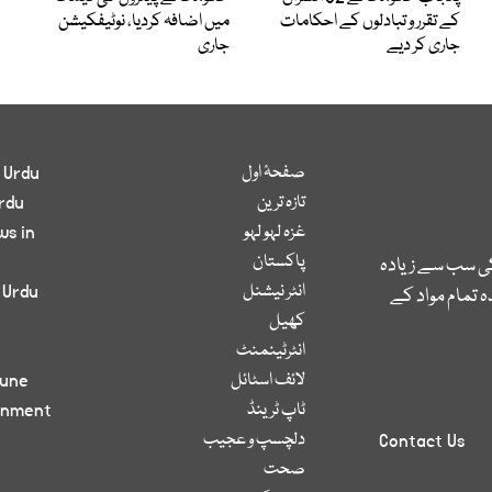
کے تقرر و تبادلوں کے احکامات
میں اضافہ کردیا، نوٹیفکیشن
جاری کر دیے
جاری
صفحۂ اول
 Urdu
تازہ ترین
rdu
غزہ لہو لہو
ws in
پاکستان
کی سب سے زیادہ
انٹر نیشنل
 Urdu
 تمام مواد کے
کھیل
انٹرٹینمنٹ
لائف اسٹائل
bune
ٹاپ ٹرینڈ
inment
دلچسپ و عجیب
Contact Us
صحت