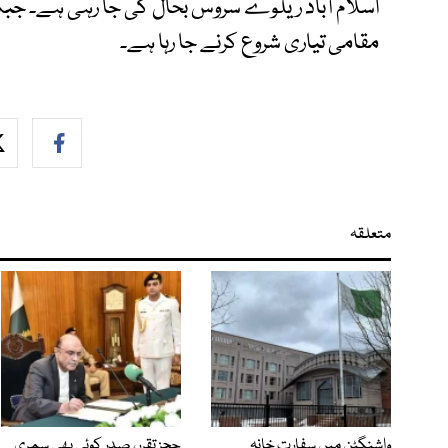
مقامی تیاری شروع کرنے جا رہا ہے۔
متعلقہ
واشنگٹن میں سفارت خانہ
ججز تقرر، صدر کوئی بھی سمری