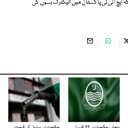
اسلام آباد ریلوے سروس بحال کی جا رہی ہے۔ جبکہ ‎ایچ آئی ٹی پاکستان میں الیکٹرک بسوں کی
پنجاب حکومت نے 32 افسران
حکومت نے پیٹرول کی قیمت