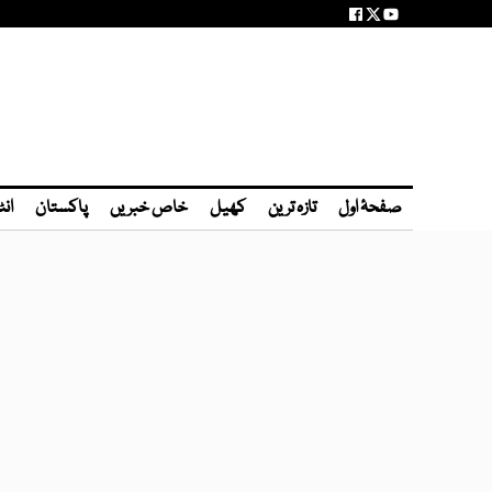
صفحۂ اول
تازہ ترین
کھیل
خاص خبریں
پاکستان
انٹ