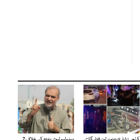
کراچی؛ شارع بھٹو پر تیز رفتار گاڑی
پیٹرولیم لیوی بھتہ کے خلاف 7