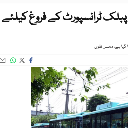
 پبلک ٹرانسپورٹ کے فروغ کیلئے