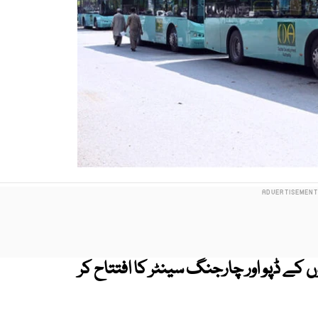
 کے ڈپو اور چارجنگ سینٹر کا افتتاح کر