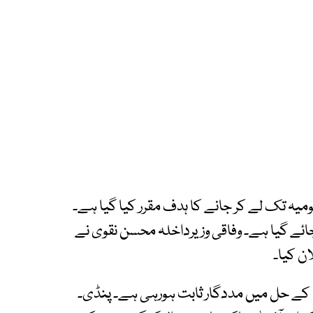
 کہا کہ‎ مسافروں کی تعداد 2 لاکھ 50 ہزار یومیہ تک لے کر جانے کا ہدف مقرر کیا گیا ہے۔
ئے گیا ہے۔ وفاقی وزیرداخلہ محسن نقوی نے
میٹرو کے ساتھ الیکٹرک بس سروس ٹریفک مسائل کے حل میں مددگار ثابت ہورہی ہے۔ ‎پنڈی۔