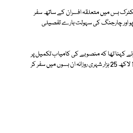
یکٹرک بس میں متعلقہ افسران کے ساتھ سفر
ڈپو اور چارجنگ کی سہولت بارے تفصیلی
ے کہنا تھا کہ منصوبے کی کامیاب تکمیل پر
پوری ٹیم کو مبارکباد پیش کرتا ہوں۔ اسلام آباد کے 1 لاکھ 25 ہزار شہری روزانہ ان بسوں میں سفر کر