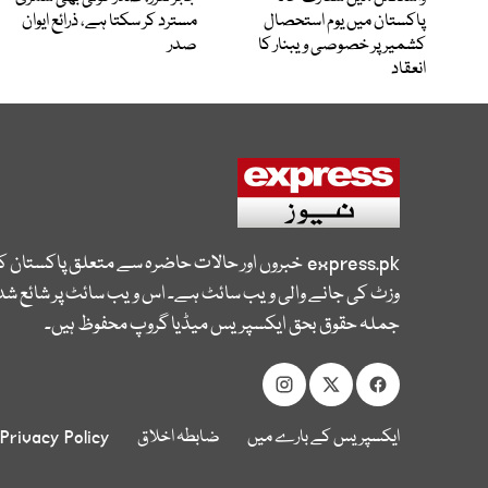
پاکستان میں یوم استحصال
مسترد کر سکتا ہے، ذرائع ایوان
کشمیر پر خصوصی ویبنار کا
صدر
انعقاد
express.pk
خبروں اور حالات حاضرہ سے متعلق پاکستان 
وزٹ کی جانے والی ویب سائٹ ہے۔ اس ویب سائٹ پر شائع شدہ
جملہ حقوق بحق ایکسپریس میڈیا گروپ محفوظ ہیں۔
ایکسپریس کے بارے میں
ضابطہ اخلاق
Privacy Policy