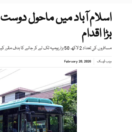
اسلام آباد میں ماحول دوست
بڑا اقدام
مسافروں کی تعداد 2 لاکھ 50 ہزار یومیہ تک لے کر جانے کا ہدف مقرر کیا گیا ہے، محسن نقوی
ویب ڈیسک
February 20, 2026