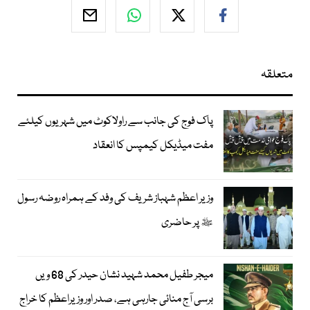
متعلقہ
پاک فوج کی جانب سے راولاکوٹ میں شہریوں کیلئے
مفت میڈیکل کیمپس کا انعقاد
وزیر اعظم شہباز شریف کی وفد کے ہمراہ روضہ رسول
ﷺ پر حاضری
میجر طفیل محمد شہید نشان حیدر کی 68 ویں
برسی آج منائی جارہی ہے، صدر اور وزیراعظم کا خراج