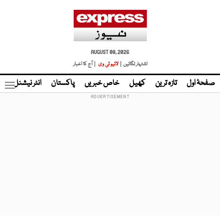
AUGUST 08, 2026
اشتہار لگائیں |
لائیو ٹی وی
| آج کا اخبار
صفحۂ اول
تازہ ترین
کھیل
خاص خبریں
پاکستان
انٹر نیشنل
ٹا