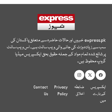
express.pk
خبروں اور حالات حاضرہ سے متعلق پاکستان کی
سب سے زیادہ وزٹ کی جانے والی ویب سائٹ ہے۔ اس ویب سائٹ
پر شائع شدہ تمام مواد کے جملہ حقوق بحق ایکسپریس میڈیا
گروپ محفوظ ہیں۔
ایکسپریس
ضابطہ
Privacy
Contact
کے بارے
اخلاق
Policy
Us
میں