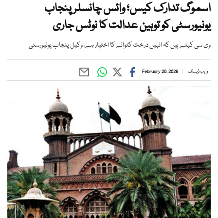
اسموگ تدارک کیس؛ وائس چانسلر پنجاب
یونیورسٹی کو توہین عدالت کا نوٹس جاری
وی سی کہتے ہیں کہ انہیں درخت کٹوانے کا اختیار ہے، وکیل پنجاب یونیورسٹی
ویب ڈیسک
February 20, 2026