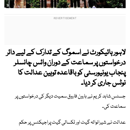
لاہور ہائیکورٹ نے اسموگ کے تدارک کے لیے دائر
درخواستوں پر سماعت کے دوران وائس چانسلر
پنجاب یونیورسٹی کو باقاعدہ توہین عدالت کا
نوٹس جاری کر دیا۔
جسٹس شاہد کریم نے ہارون فاروق سمیت دیگر کی درخواستوں پر
سماعت کی۔
عدالت نے شیرانوالہ گیٹ اور ٹکسالی گیٹ پراجیکٹس پر حکم