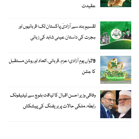
عقیدت
تقسیمِ ہند سے آزادیٔ پاکستان تک؛ قربانیوں اور
ہجرت کی داستان عینی شاہد کی زبانی
79واں یومِ آزادی؛ عزم، قربانی، اتحاد اور روشن مستقبل
کا جشن
وفاقی وزیر احسن اقبال کا لیاقت بلوچ سے ٹیلیفونک
رابطہ، ملکی حالات پر بریفنگ کی پیشکش