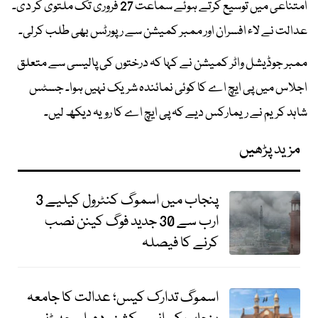
امتناعی میں توسیع کرتے ہوئے سماعت 27 فروری تک ملتوی کر دی۔
عدالت نے لاء افسران اور ممبر کمیشن سے رپورٹس بھی طلب کرلی۔
ممبر جوڈیشل واٹر کمیشن نے کہا کہ درختوں کی پالیسی سے متعلق
اجلاس میں پی ایچ اے کا کوئی نمائندہ شریک نہیں ہوا۔ جسٹس
شاہد کریم نے ریمارکس دیے کہ پی ایچ اے کا رویہ دیکھ لیں۔
مزید پڑھیں
پنجاب میں اسموگ کنٹرول کیلیے 3
ارب سے 30 جدید فوگ کینن نصب
کرنے کا فیصلہ
اسموگ تدارک کیس؛ عدالت کا جامعہ