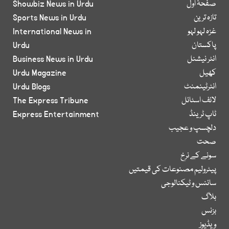
صفحۂ اول
Showbiz News in Urdu
تازہ ترین
Sports News in Urdu
غزہ لہو لہو
International News in
پاکستان
Urdu
انٹر نیشنل
Business News in Urdu
کھیل
Urdu Magazine
انٹرٹینمنٹ
Urdu Blogs
لائف اسٹائل
The Express Tribune
ٹاپ ٹرینڈ
Express Entertainment
دلچسپ و عجیب
صحت
سونے کے نرخ
پیٹرولیم مصنوعات کی قیمتیں
سائنس و ٹیکنالوجی
بلاگ
بزنس
ویڈیوز