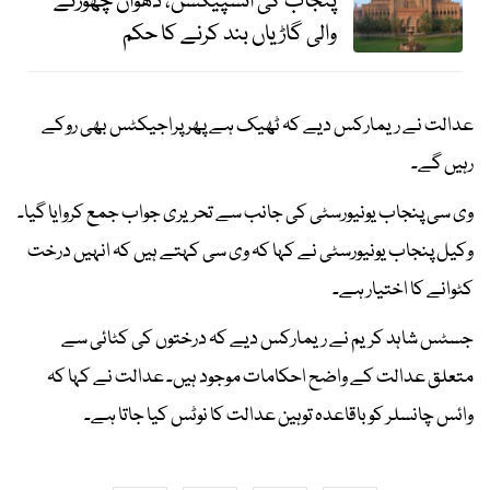
پنجاب کی انسپیکشن، دھواں چھوڑنے
والی گاڑیاں بند کرنے کا حکم
عدالت نے ریمارکس دیے کہ ٹھیک ہے پھر پراجیکٹس بھی روکے
رہیں گے۔
وی سی پنجاب یونیورسٹی کی جانب سے تحریری جواب جمع کروایا گیا۔
وکیل پنجاب یونیورسٹی نے کہا کہ وی سی کہتے ہیں کہ انہیں درخت
کٹوانے کا اختیار ہے۔
جسٹس شاہد کریم نے ریمارکس دیے کہ درختوں کی کٹائی سے
متعلق عدالت کے واضح احکامات موجود ہیں۔ عدالت نے کہا کہ
وائس چانسلر کو باقاعدہ توہین عدالت کا نوٹس کیا جاتا ہے۔