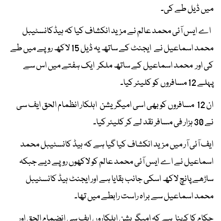
میں ڈیل طے کی۔
اے ایس آئی محمد عالم نے مزید انکشاف کیا کہ ہیڈکانسٹیبل
محمد اسماعیل نے ایجنٹ کے ساتھ یہ ڈیل 15 لاکھ روپے میں طے
کی اور محمد اسماعیل کے ساتھ ملکر ایک ہفتے میں اس سے
پہلے 12 مسافروں کو کلیئر کیا۔
ان 12 مسافروں کو بھی اسی امیگریشن اہلکار انظمام الحق ایف سی
نے 30 ہزار فی مسافر نقد لے کر کلیئر کیا۔
ایف آئی آر میں مزید انکشاف کیا گیا ہے کہ ہیڈ کانسٹیبل محمد
اسماعیل نے اے ایس آئی محمد عالم کو لاکھوں روپے دیے جبکہ
ساڑھے پانچ لاکھ اسکی جانب بقایا ہے اور ایجنٹ ہیڈ کانسٹیبل
محمد اسماعیل سے براہ راست رابطے میں تھا۔
حکام کا کہنا ہے کہ امیگریشن اہلکاروں ایف سی انضمام الحق اور