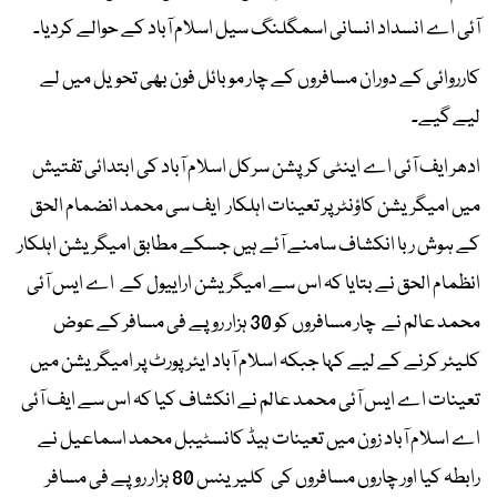
آئی اے انسداد انسانی اسمگلنگ سیل اسلام آباد کے حوالے کردیا۔
کارروائی کے دوران مسافروں کے چار موبائل فون بھی تحویل میں لے
لیے گیے۔
ادھر ایف آئی اے اینٹی کرپشن سرکل اسلام آباد کی ابتدائی تفتیش
میں امیگریشن کاؤنٹر پر تعینات اہلکار ایف سی محمد انضمام الحق
کے ہوش ربا انکشاف سامنے آئے ہیں جسکے مطابق امیگریشن اہلکار
انظمام الحق نے بتایا کہ اس سے امیگریشن اراییول کے اے ایس آئی
محمد عالم نے چار مسافروں کو 30 ہزار روپے فی مسافر کے عوض
کلیئر کرنے کے لیے کہا جبکہ اسلام آباد ایئرپورٹ پر امیگریشن میں
تعینات اے ایس آئی محمد عالم نے انکشاف کیا کہ اس سے ایف آئی
اے اسلام آباد زون میں تعینات ہیڈ کانسٹیبل محمد اسماعیل نے
رابطہ کیا اور چاروں مسافروں کی کلیرینس 80 ہزار روپے فی مسافر