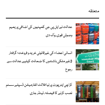
متعلقہ
عدالت نے ایل پی جی کمپنیوں کی اضافی پریمیم
وصولی فوری روک دی
انسانی اعضاء کی غیرقانونی خرید و فروخت؛ گرفتار
3غیر ملکی باشندوں کا ضمانت کیلیے عدالت سے
رجوع
کراچی ایئرپورٹ پر نیا فلائٹ انفارمیشن ڈسپلے سسٹم
نصب کرنے کا فیصلہ، ٹینڈر جاری