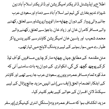
اطلاع پر ایڈیشنل ڈائریکٹر امیگریشن اور ڈائریکٹر اسلام آباد زون
شہزاد ندیم بخاری کی ٹیم نے اسلام آباد سے دمام اور سعودی عرب
جانے والی پرواز کے دوران چھاپہ مارا تو پرواز پر پشاور سے تعلق رکھنے
والے مسافر کامران خان اور زیاد خان ،باجوڑ سے تعلق رکھنے والے
محمد شعیب اور یاسین خان امیگریشن کاؤنٹر سے کلیرینس پاکر
طیارے میں سوار ہونے کے لیے ویٹنگ لاونج میں تیار تھے۔
متن مقدمہ کے مطابق جہاں چھاپہ مار کر چاروں مسافروں کو آف لوڈ
کرکے پوچھ گچھ کی گی، انکوائری کے دوران یہ بات سامنے آئی کہ
مذکورہ تمام مسافر عمرہ ویزوں پر سعودی عرب جا رہے تھے اور کاؤنٹر
کے اہلکار انضمام الحق (ایف سی) نے انہیں مزید جانچ پڑتال کے لیے
سیکنڈ لائن افسران کے حوالے کیے بغیر کلیئر کیا۔
مزید انکشاف ہوا کہ مسافر عمرہ ویزہ (سنگل انٹری کیٹیگری) پر سفر