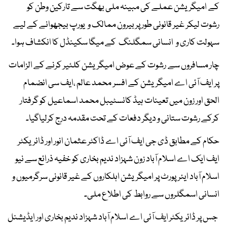
کے امیگریشن عملے کی مبینہ ملی بھگت سے تارکین وطن کو
رشوت لیکر غیر قانونی طور پر بیرون ممالک و یورپ بیجھوانے کے لیے
سہولت کاری و انسانی سمگلنگ کے میگا سکینڈل کا انکشاف ہوا۔
چار مسافروں سے رشوت کے عوض امیگریشن کلئیر کرنے کے الزامات
پر ایف آئی اے امیگریشن کے افسر محمد عالم ،ایف سی انضمام
الحق اور زون میں تعینات ہیڈ کانسٹیبل محمد اسماعیل کو گرفتار
کرکے رشوت ستانی و دیگر دفعات کے تحت مقدمہ درج کرلیاگیا۔
حکام کے مطابق ڈی جی ایف آئی اے ڈاکٹر عثمان انور اور ڈائریکٹر
ایف ایک اے اسلام آباد زون شہزاد ندیم بخاری کو خفیہ ذرائع سے نیو
اسلام آباد ایئرپورٹ پر امیگریشن اہلکاروں کے غیر قانونی سرگرمیوں و
انسانی اسمگلروں سے روابط کی اطلاع ملی۔
جس پر ڈائریکٹر ایف آئی اے اسلام آباد شہزاد ندیم بخاری اور ایڈیشنل