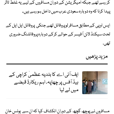
کر رہے تھے جبکہ امیگریشن کے دوران مسافروں کے لیے یہ غلط تاثر
پیدا کرنا کہ وہ دوبارہ سعودی عرب میں داخل ہو رہے ہیں۔
ایس او پی کے مطابق مسافر لو پروفائل تھے جنکی پروفائل ایل ایل کے
تحت سیکنڈ لائن آفیسر کے حوالے کرکے دوبارہ پروفائلنگ ضروری
تھی،
مزید پڑھیں
ایف آئی اے کا بلدیہ عظمیٰ کراچی کے
ہیڈ آفس پر چھاپہ، اہم ریکارڈ قبضے
میں لے لیا
مسافروں نے پوچھ گچھ کے دوران انکشاف کیا کہ ان سے یونس خان