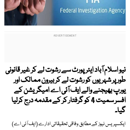
نیو اسلام آباد ایئرپورٹ سے رشوت لے کر غیر قانونی
طور پر شہریوں کو رشوت لے کر بیرون ممالک اور
یورپ بھیجنے والے ایف آئی اے امیگریشن کے
افسر سمیت 4 کو گرفتار کر کے مقدمہ درج کرلیا
گیا۔
ایکسپریس نیوز کے مطابق وفاقی تحقیقاتی ادارے (ایف آئی اے)