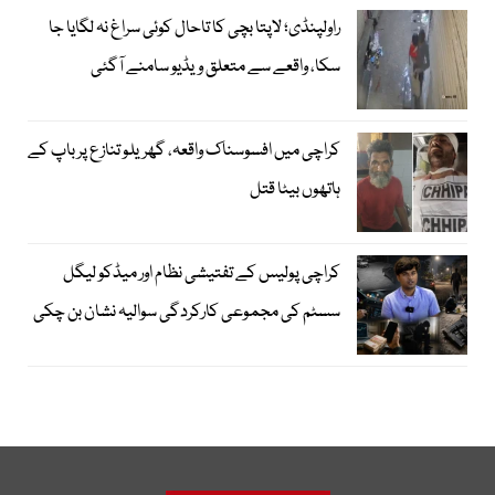
راولپنڈی؛ لاپتا بچی کا تاحال کوئی سراغ نہ لگایا جا
سکا، واقعے سے متعلق ویڈیو سامنے آگئی
کراچی میں افسوسناک واقعہ، گھریلو تنازع پر باپ کے
ہاتھوں بیٹا قتل
کراچی پولیس کے تفتیشی نظام اور میڈکو لیگل
سسٹم کی مجموعی کارکردگی سوالیہ نشان بن چکی