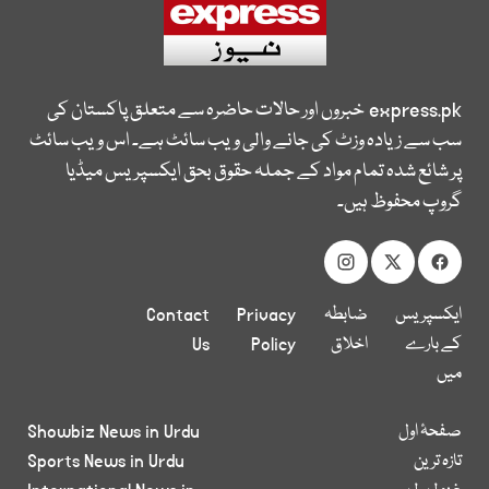
express.pk
خبروں اور حالات حاضرہ سے متعلق پاکستان کی
سب سے زیادہ وزٹ کی جانے والی ویب سائٹ ہے۔ اس ویب سائٹ
پر شائع شدہ تمام مواد کے جملہ حقوق بحق ایکسپریس میڈیا
گروپ محفوظ ہیں۔
ایکسپریس
ضابطہ
Privacy
Contact
کے بارے
اخلاق
Policy
Us
میں
صفحۂ اول
Showbiz News in Urdu
تازہ ترین
Sports News in Urdu