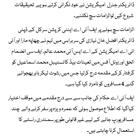
ڈائریکٹر جنرل امیگریشن نے خود نگرانی کرتے ہویے تحیقیقات
شروع کیں توالزامات سچ نکلنے۔
الزامات سچ ہونے پر ایف آئی اے اینٹی کرپشن سرکل کے ڈپٹی
ڈائریکٹر افضل خان نیازی کی سربراہی میں ٹیم نے چھاپہ مارا اور آئی
ائی اے امیگریشن کے اے ایس آئی محمد عالم، ایف سی انضمام
الحق اور زونل آفس میں تعینات ہیڈ کانسٹیبل محمد اسماعیل کو
گرفتار کرکے مقدمہ درج کرلیا جس میں رشوت لیکر باہر بھجوائے
گئے 4 مسافروں کو نامزد کیا گیا ہے۔
ایف آئی اے حکام کی جانب سے سے درج مقدمے میں موقف اختیار
کیاگیا کہ اطلاع موصول ہوئی کہ عمرہ ویزہ پر سفر کرنے والے چند
مسافر یورپ جانے کے لیے غیر قانونی طور پر سمندری راستے کا
استعمال کرنا چاہتے ہیں۔