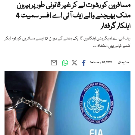
مسافروں کو رشوت لے کر غیر قانونی طور پر بیرون
ملک بھیجنے والے ایف آئی اے افسر سمیت 4
اہلکار گرفتار
ایف آئی اے امیگریشن اہلکاروں کا ایک ہفتے کے دوران 12 ایسے مسافروں کو رقوم لیکر
کلئیر کرنے بھی انکشاف ۔
صالح مغل
February 20, 2026