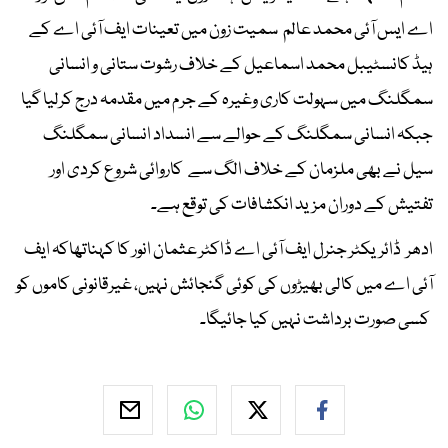
اے ایس آئی محمد عالم سمیت زون میں تعینات ایف آئی اے کے
ہیڈ کانسٹیبل محمد اسماعیل کے خلاف رشوت ستانی و انسانی
سمگلنگ میں سہولت کاری وغیرہ کے جرم میں مقدمہ درج کرلیا گیا
جبکہ انسانی سمگلنگ کے حوالے سے انسداد انسانی سمگلنگ
سیل نے بھی ملزمان کے خلاف الگ سے کاروائی شروع کردی اور
تفتیش کے دوران مزید انکشافات کی توقع ہے۔
ادھر ڈائریکٹر جنرل ایف آئی اے ڈاکٹر عثمان انور کا کہناتھاکہ ایف
آئی اے میں کالی بھیڑوں کی کوئی گنجائش نہیں، غیرقانونی کاموں کو
کسی صورت برداشت نہیں کیا جائیگا۔