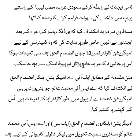
نامی ایجنٹ نے رابطہ کرکے سعودی عرب، مصر، لیبیا کے راستے
یورپ میں داخلے کی سہولت فراہم کرنے کا وعدہ کیا تھا۔
مسافروں نے مزید انکشاف کیا کہ بورڈنگ پاسز کے اجراء کے بعد
ایجنٹوں نے انہیں خاص طور پر ہدایت کی کہ وہ کلیئرنس کے لیے
امیگریشن کاؤنٹر نمبر 13 جہاں انضمام الحق ایف سی تعینات ہوگا
اُس پر جائیں تاکہ مزید جانچ پڑتال اور پروفائلنگ سے بچا جا سکے۔
متن مقدمہ کے مطابق ایف آئی اے امیگریشن اہلکار انضمام الحق
نے انکشاف کیا کہ اے ایس آئی محمد عالم جو ایئرپورٹ پر ہی
امیگریشن شفٹ اے اراییول میں بطور کاؤنٹر اہلکار تعینات ہیں۔ اُس
کے کہنے پر کلئیر کیا،
امیگریشن اہلکاروں انضمام الحق (ایف سی ) اور اے ایس آئی محمد
عالم کو مسافروں سمیت تحویل میں لیکر قانونی کارروائی کے لیے ایف