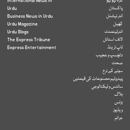
غزہ لہو لہو
International News in
پاکستان
Urdu
انٹر نیشنل
Business News in Urdu
کھیل
Urdu Magazine
انٹرٹینمنٹ
Urdu Blogs
لائف اسٹائل
The Express Tribune
ٹاپ ٹرینڈ
Express Entertainment
دلچسپ و عجیب
صحت
سونے کے نرخ
پیٹرولیم مصنوعات کی قیمتیں
سائنس و ٹیکنالوجی
بلاگ
بزنس
ویڈیوز
جرائم