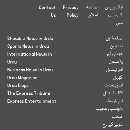
ایکسپریس
ضابطہ
Privacy
Contact
کے بارے
اخلاق
Policy
Us
میں
صفحۂ اول
Showbiz News in Urdu
تازہ ترین
Sports News in Urdu
غزہ لہو لہو
International News in
پاکستان
Urdu
انٹر نیشنل
Business News in Urdu
کھیل
Urdu Magazine
انٹرٹینمنٹ
Urdu Blogs
لائف اسٹائل
The Express Tribune
ٹاپ ٹرینڈ
Express Entertainment
دلچسپ و عجیب
صحت
سونے کے نرخ