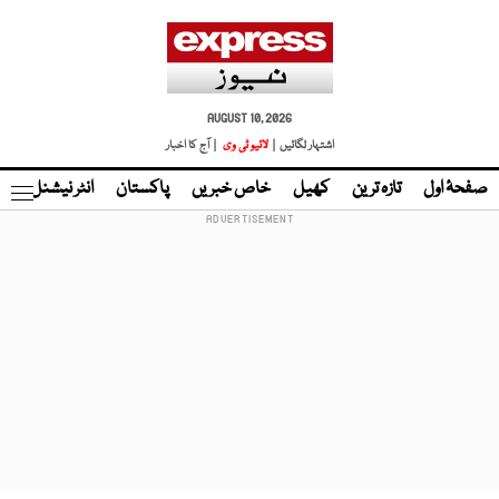
AUGUST 10, 2026
اشتہار لگائیں |
لائیو ٹی وی
| آج کا اخبار
صفحۂ اول
تازہ ترین
کھیل
خاص خبریں
پاکستان
انٹر نیشنل
ٹا