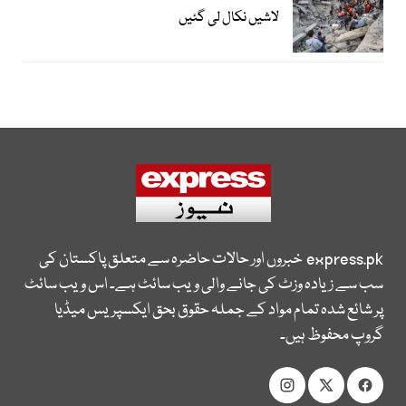
لاشیں نکال لی گئیں
express.pk
خبروں اور حالات حاضرہ سے متعلق پاکستان کی
سب سے زیادہ وزٹ کی جانے والی ویب سائٹ ہے۔ اس ویب سائٹ
پر شائع شدہ تمام مواد کے جملہ حقوق بحق ایکسپریس میڈیا
گروپ محفوظ ہیں۔