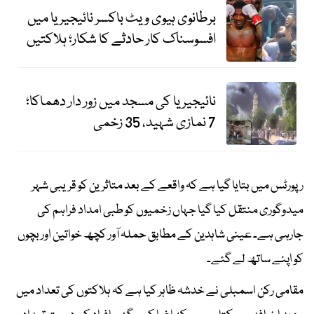
برطانوی ہیوی ویٹ باکسر نائیجیریا میں
افسوسناک کار حادثے کا شکار؛ ہلاکتیں
نائیجیریا کی مسجد میں زور دار دھماکا؛
7 نمازی شہید، 35 زخمی
رپورٹس میں بتایا گیا ہے کہ واقعے کے بعد متاثرین کو قریبی شہر
میدوگوری منتقل کیا گیا جہاں زخمیوں کو طبی امداد فراہم کی
جارہی ہے۔ عینی شاہدین کے مطابق حملہ آور کچھ خواتین اور بچوں
کو اپنے ساتھ لے گئے۔
مقامی رکن اسمبلی نے خدشہ ظاہر کیا ہے کہ ہلاکتوں کی تعداد میں