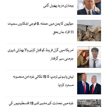
بیماری مزید پھیل گئی
حوثیوں کا یمن میں حملہ، 8 فوجی اہلکاروں سمیت
11 افراد جاں بحق
امریکا میں گرل فرینڈ کو قتل کرنے والا بھارتی شہری
جرمنی سے گرفتار
نیتن یاہو نے ٹرمپ کا 15 نکاتی غزہ امن منصوبہ
مسترد کردیا
غزہ میں عمارت کے ملبے تلے 19 فلسطینیوں کی