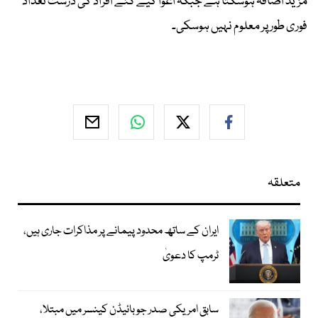
مزید اضافہ ہوسکتا ہے جبکہ اغوا کیے گئے افراد کی درست تعداد
فوری طور پر معلوم نہیں ہوسکی۔
متعلقہ
ایران کے ساتھ محدود پیمانے پر مذاکرات جاری ہیں،
ٹرمپ کا دعویٰ
سابق امریکی صدر جوبائیڈن کینسر میں مبتلا،