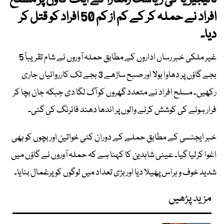
نائیجیریا کی ریاست زمفارا کے ایک گاؤں پر مسلح
افراد نے حملہ کر کے کم از کم 50 افراد کو قتل کر
دیا۔
غیر ملکی خبر رساں اداروں کے مطابق حملہ آوروں نے شام تقریباً 5
بجے گاؤں پر دھاوا بولا اور صبح ساڑھے 3 بجے تک کارروائیاں جاری
رکھیں۔ مسلح افراد نے متعدد گھروں کو آگ لگا دی جبکہ جان بچا کر
فرار ہونے کی کوشش کرنے والوں پر اندھا دھند فائرنگ کی گئی۔
خبر ایجنسی کے مطابق حملے کے دوران کئی خواتین اور بچوں کو بھی
اغوا کرلیا گیا۔ عینی شاہدین کا کہنا ہے کہ حملہ آوروں نے گاؤں میں
شدید خوف و ہراس پھیلا دیا اور بڑی تعداد میں لوگوں کو یرغمال بنایا۔
مزید پڑھیں