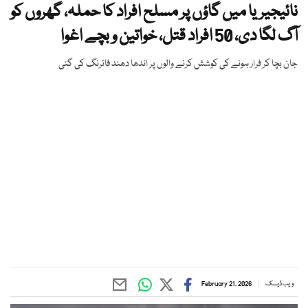
نائیجیریا میں گاؤں پر مسلح افراد کا حملہ، گھروں کو
آگ لگا دی، 50 افراد قتل، خواتین و بچے اغوا
جان بچا کر فرار ہونے کی کوشش کرنے والوں پر اندھا دھند فائرنگ کی گئی
ویب ڈیسک
February 21, 2026