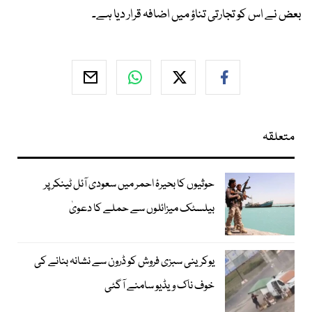
بعض نے اس کو تجارتی تناؤ میں اضافہ قرار دیا ہے۔
متعلقہ
حوثیوں کا بحیرۂ احمر میں سعودی آئل ٹینکر پر
بیلسٹک میزائلوں سے حملے کا دعویٰ
یوکرینی سبزی فروش کو ڈرون سے نشانہ بنانے کی
خوف ناک ویڈیو سامنے آگئی