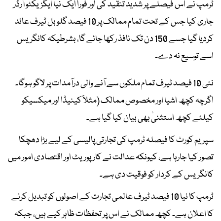
ٹرمپ نے اس فیصلے پر شدید تنقید کی اور فوراً ایک نیا ایگزیکٹو آرڈر
جاری کیا جس کے تحت تمام ممالک پر 10 فیصد گلوبل ٹیرف عائد
کردیا گیا جسے 150 دن تک نافذ رکھا جائے گا، بشرطیکہ کانگریس
اسے توسیع نہ دے۔
نئی 10 فیصد ٹیرف تمام ملکوں سے آنے والی درآمدات پر لاگو ہوگا۔
اگرچہ کچھ اشیا اور مخصوص ممالک (مثلاً کینیڈا اور میکسیکو
کیلئے کچھ استثنیٰ بھی بیان کیا گیا ہے۔
سپریم کورٹ کا فیصلہ ٹرمپ کی تجارتی پالیسی کے لیے بڑا دھچکا
تصور کیا جارہا ہے، کیونکہ عدالت نے کارپوریٹ اور اقتصادی امور میں
کانگریس کے کردار کو فوقیت دی ہے۔
ٹرمپ کا نیا 10 فیصد ٹیرف عالمی تجارت کے اصولوں کو تبدیل کرنے
کا اعلان ہے۔ کچھ ممالک نے اس پر تحفظات ظاہر کیے ہیں، جبکہ