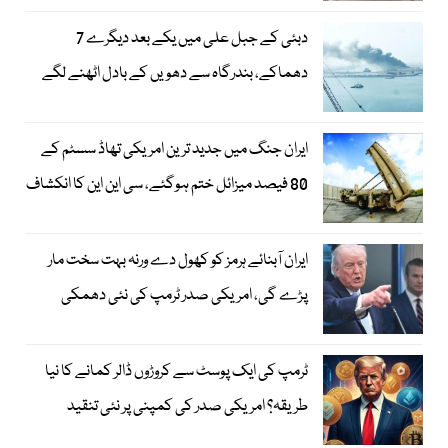
دبئی کے جبل علی میں یکے بعد دیگرے 7
دھماکے، بندرگاہ سے دھویں کے بادل اٹھنے لگے
ایران جنگ میں جدید ترین امریکی تھاڈ سسٹم کے
80 فیصد میزائل ختم ہوگئے، سی این این کا انکشاف
ایران آبنائے ہرمز کو کھول دے ورنہ بہت سخت مار
پڑے گی، امریکی صدر ٹرمپ کی نئی دھمکی
ٹرمپ کی ایک پوسٹ سے کروڑوں ڈالر کمانے کا نیا
طریقہ؟ امریکی صدر کی کمپنی پر نئی تنقید