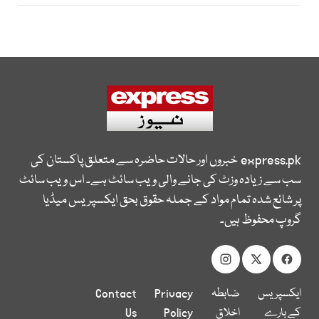
express.pk
خبروں اور حالات حاضرہ سے متعلق پاکستان کی
سب سے زیادہ وزٹ کی جانے والی ویب سائٹ ہے۔ اس ویب سائٹ
پر شائع شدہ تمام مواد کے جملہ حقوق بحق ایکسپریس میڈیا
گروپ محفوظ ہیں۔
ایکسپریس
ضابطہ
Privacy
Contact
کے بارے
اخلاق
Policy
Us