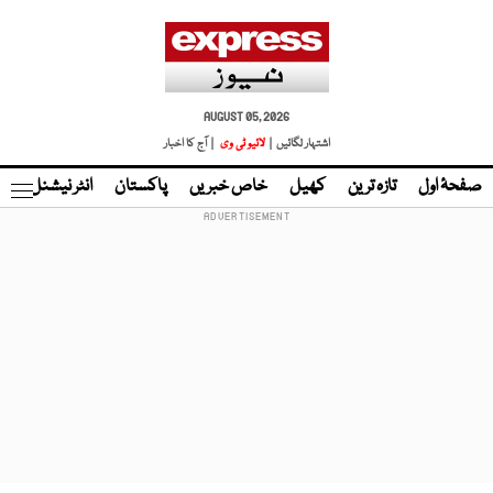
AUGUST 05, 2026
اشتہار لگائیں |
لائیو ٹی وی
| آج کا اخبار
صفحۂ اول
تازہ ترین
کھیل
خاص خبریں
پاکستان
انٹر نیشنل
ٹا