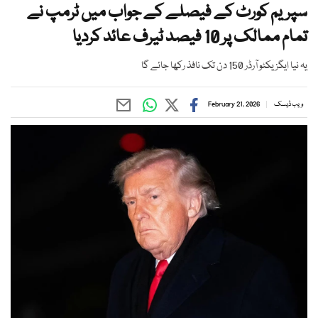
سپریم کورٹ کے فیصلے کے جواب میں ٹرمپ نے
تمام ممالک پر 10 فیصد ٹیرف عائد کردیا
یہ نیا ایگزیکٹو آرڈر 150 دن تک نافذ رکھا جائے گا
ویب ڈیسک
February 21, 2026