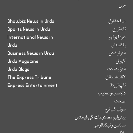
میں
صفحۂ اول
Showbiz News in Urdu
تازہ ترین
Sports News in Urdu
غزہ لہو لہو
International News in
پاکستان
Urdu
انٹر نیشنل
Business News in Urdu
کھیل
Urdu Magazine
انٹرٹینمنٹ
Urdu Blogs
لائف اسٹائل
The Express Tribune
ٹاپ ٹرینڈ
Express Entertainment
دلچسپ و عجیب
صحت
سونے کے نرخ
پیٹرولیم مصنوعات کی قیمتیں
سائنس و ٹیکنالوجی