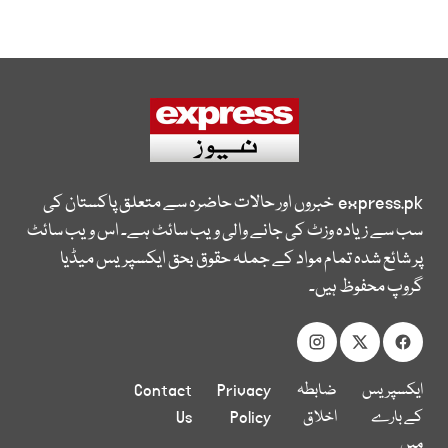
express.pk
خبروں اور حالات حاضرہ سے متعلق پاکستان کی
سب سے زیادہ وزٹ کی جانے والی ویب سائٹ ہے۔ اس ویب سائٹ
پر شائع شدہ تمام مواد کے جملہ حقوق بحق ایکسپریس میڈیا
گروپ محفوظ ہیں۔
ایکسپریس
ضابطہ
Privacy
Contact
کے بارے
اخلاق
Policy
Us
میں