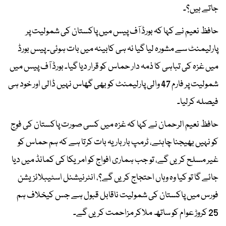
جاتے ہیں؟۔
حافظ نعیم نے کہا کہ بورڈ آف پیس میں پاکستان کی شمولیت پر
پارلیمنٹ سے مشورہ لیا گیا نہ ہی کابینہ میں بات ہوئی۔ پیس بورڈ
میں غزہ کی تباہی کا ذمہ دار حماس کو قرار دیا گیا۔ بورڈ آف پیس میں
شمولیت پر فارم 47 والی پارلیمنٹ کو بھی گھاس نہیں ڈالی اور خود ہی
فیصلہ کرلیا۔
حافظ نعیم الرحمان نے کہا کہ غزہ میں کسی صورت پاکستان کی فوج
کو نہیں بھیجنا چاہئے، ٹرمپ بار بار یہ بات کرتا ہے کہ ہم حماس کو
غیر مسلح کریں گے، تو جب ہماری افواج کو امریکا کی کمانڈ میں دیا
جائے گا تو کیا وہ وہاں احتجاج کریں گے؟، انٹرنیشنل اسٹیبلائزیشن
فورس میں پاکستان کی شمولیت ناقابل قبول ہے جس کیخلاف ہم
25 کروڑ عوام کو ساتھ ملاکر مزاحمت کریں گے۔