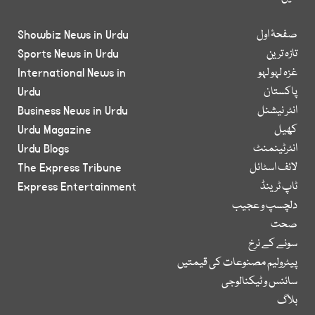
صفحۂ اول
Showbiz News in Urdu
تازہ ترین
Sports News in Urdu
غزہ لہو لہو
International News in
پاکستان
Urdu
انٹر نیشنل
Business News in Urdu
کھیل
Urdu Magazine
انٹرٹینمنٹ
Urdu Blogs
لائف اسٹائل
The Express Tribune
ٹاپ ٹرینڈ
Express Entertainment
دلچسپ و عجیب
صحت
سونے کے نرخ
پیٹرولیم مصنوعات کی قیمتیں
سائنس و ٹیکنالوجی
بلاگ