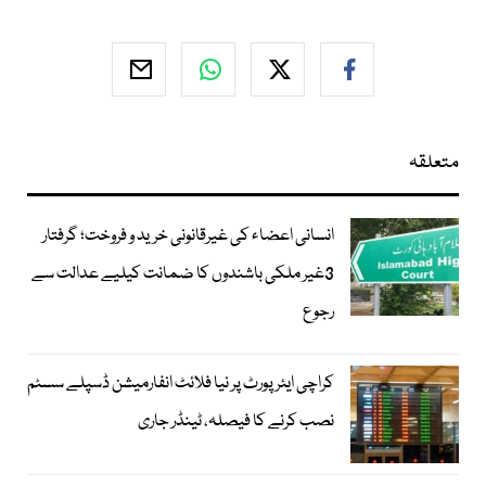
متعلقہ
انسانی اعضاء کی غیرقانونی خرید و فروخت؛ گرفتار
3غیر ملکی باشندوں کا ضمانت کیلیے عدالت سے
رجوع
کراچی ایئرپورٹ پر نیا فلائٹ انفارمیشن ڈسپلے سسٹم
نصب کرنے کا فیصلہ، ٹینڈر جاری