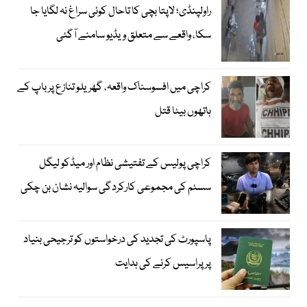
راولپنڈی؛ لاپتا بچی کا تاحال کوئی سراغ نہ لگایا جا
سکا، واقعے سے متعلق ویڈیو سامنے آگئی
کراچی میں افسوسناک واقعہ، گھریلو تنازع پر باپ کے
ہاتھوں بیٹا قتل
کراچی پولیس کے تفتیشی نظام اور میڈکو لیگل
سسٹم کی مجموعی کارکردگی سوالیہ نشان بن چکی
پاسپورٹ کی تجدید کی درخواستوں کو ترجیحی بنیاد
پر پراسیس کرنے کی ہدایت