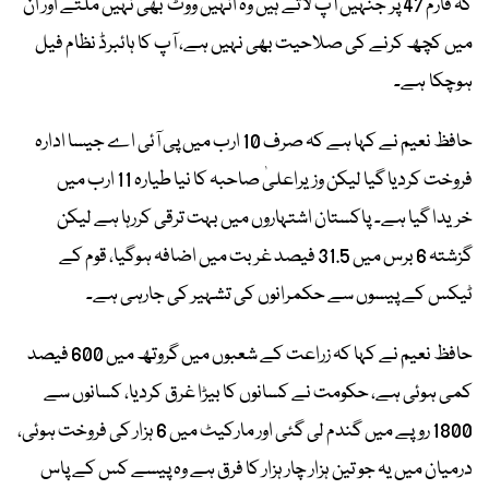
کہ فارم 47 پر جنہیں آپ لاتے ہیں وہ انہیں ووٹ بھی نہیں ملتے اور ان
میں کچھ کرنے کی صلاحیت بھی نہیں ہے، آپ کا ہائبرڈ نظام فیل
ہوچکا ہے۔
حافظ نعیم نے کہا ہے کہ صرف 10 ارب میں پی آئی اے جیسا ادارہ
فروخت کردیا گیا لیکن وزیراعلیٰ صاحبہ کا نیا طیارہ 11 ارب میں
خریدا گیا ہے۔ پاکستان اشتہاروں میں بہت ترقی کررہا ہے لیکن
گزشتہ 6 برس میں 31.5 فیصد غربت میں اضافہ ہوگیا، قوم کے
ٹیکس کے پیسوں سے حکمرانوں کی تشہیر کی جارہی ہے۔
حافظ نعیم نے کہا کہ زراعت کے شعبوں میں گروتھ میں 600 فیصد
کمی ہوئی ہے، حکومت نے کسانوں کا بیڑا غرق کردیا، کسانوں سے
1800 روپے میں گندم لی گئی اور مارکیٹ میں 6 ہزار کی فروخت ہوئی،
درمیان میں یہ جو تین ہزار چار ہزار کا فرق ہے وہ پیسے کس کے پاس