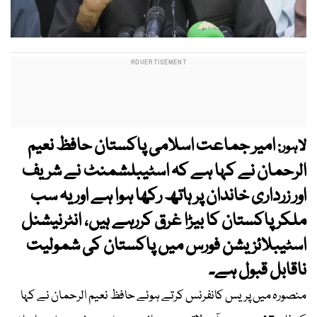
امیر جماعت اسلامی پاکستان حافظ نعیم
لاہور:
الرحمان نے کہا ہے کہ اسٹیبلشمنٹ نے شریف
اور زرداری خاندان پر ہاتھ رکھا ہوا ہے اور یہ سب
ملکر پاکستان کا بیڑا غرق کررہے ہیں، انٹرنیشنل
اسٹیبلائزیشن فورس میں پاکستان کی شمولیت
ناقابل قبول ہے۔
منصورہ میں پریس کانفرنس کرتے ہوئے حافظ نعیم الرحمان نے کہا