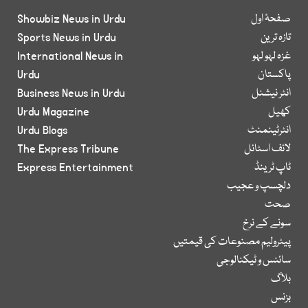
صفحۂ اول
Showbiz News in Urdu
تازہ ترین
Sports News in Urdu
غزہ لہو لہو
International News in
پاکستان
Urdu
انٹر نیشنل
Business News in Urdu
کھیل
Urdu Magazine
انٹرٹینمنٹ
Urdu Blogs
لائف اسٹائل
The Express Tribune
ٹاپ ٹرینڈ
Express Entertainment
دلچسپ و عجیب
صحت
سونے کے نرخ
پیٹرولیم مصنوعات کی قیمتیں
سائنس و ٹیکنالوجی
بلاگ
بزنس