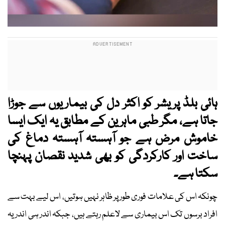
ہائی بلڈ پریشر کو اکثر دل کی بیماریوں سے جوڑا
جاتا ہے، مگر طبی ماہرین کے مطابق یہ ایک ایسا
خاموش مرض ہے جو آہستہ آہستہ دماغ کی
ساخت اور کارکردگی کو بھی شدید نقصان پہنچا
سکتا ہے۔
چونکہ اس کی علامات فوری طور پر ظاہر نہیں ہوتیں، اس لیے بہت سے
افراد برسوں تک اس بیماری سے لاعلم رہتے ہیں، جبکہ اندر ہی اندر یہ