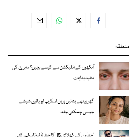
متعلقہ
آنکھوں کے انفیکشن سے کیسے بچیں؟ ماہرین کی
مفید ہدایات
گھر بیٹھے بنائیں ہربل اسکرب اور پائیں شیشے
جیسی چمکتی جلد
’خطروں کے کھلاڑی 15‘ کا خطرناک ٹاسک، کئی