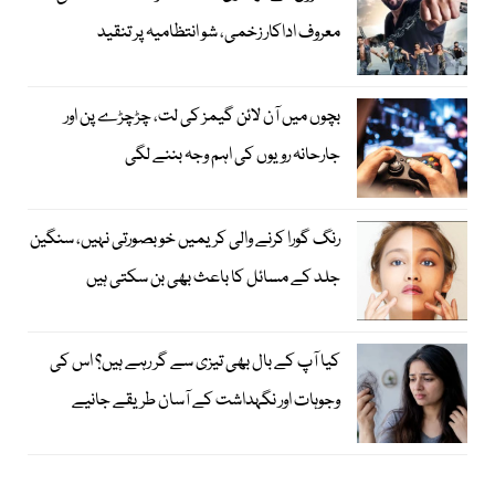
معروف اداکار زخمی، شو انتظامیہ پر تنقید
بچوں میں آن لائن گیمز کی لت، چڑچڑے پن اور
جارحانہ رویوں کی اہم وجہ بننے لگی
رنگ گورا کرنے والی کریمیں خوبصورتی نہیں، سنگین
جلد کے مسائل کا باعث بھی بن سکتی ہیں
کیا آپ کے بال بھی تیزی سے گر رہے ہیں؟ اس کی
وجوہات اور نگہداشت کے آسان طریقے جانیے