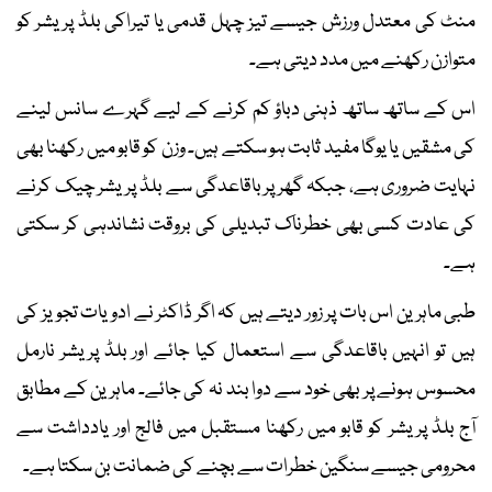
منٹ کی معتدل ورزش جیسے تیز چہل قدمی یا تیراکی بلڈ پریشر کو
متوازن رکھنے میں مدد دیتی ہے۔
اس کے ساتھ ساتھ ذہنی دباؤ کم کرنے کے لیے گہرے سانس لینے
کی مشقیں یا یوگا مفید ثابت ہو سکتے ہیں۔ وزن کو قابو میں رکھنا بھی
نہایت ضروری ہے، جبکہ گھر پر باقاعدگی سے بلڈ پریشر چیک کرنے
کی عادت کسی بھی خطرناک تبدیلی کی بروقت نشاندہی کر سکتی
ہے۔
طبی ماہرین اس بات پر زور دیتے ہیں کہ اگر ڈاکٹر نے ادویات تجویز کی
ہیں تو انہیں باقاعدگی سے استعمال کیا جائے اور بلڈ پریشر نارمل
محسوس ہونے پر بھی خود سے دوا بند نہ کی جائے۔ ماہرین کے مطابق
آج بلڈ پریشر کو قابو میں رکھنا مستقبل میں فالج اور یادداشت سے
محرومی جیسے سنگین خطرات سے بچنے کی ضمانت بن سکتا ہے۔