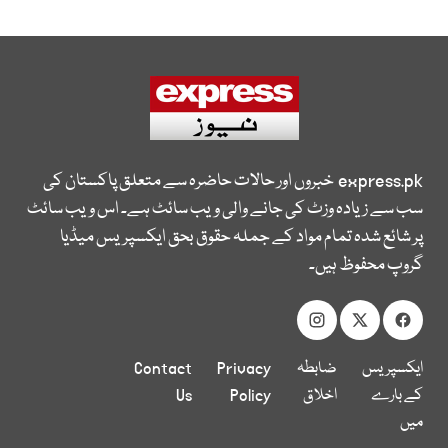
express.pk
خبروں اور حالات حاضرہ سے متعلق پاکستان کی
سب سے زیادہ وزٹ کی جانے والی ویب سائٹ ہے۔ اس ویب سائٹ
پر شائع شدہ تمام مواد کے جملہ حقوق بحق ایکسپریس میڈیا
گروپ محفوظ ہیں۔
ایکسپریس
ضابطہ
Privacy
Contact
کے بارے
اخلاق
Policy
Us
میں