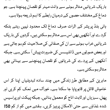
باریک شریانیں متاثر ہونے سے وائٹ میٹر کو نقصان پہنچتا ہے، جو
دماغ کے مختلف حصوں کے درمیان رابطے کا اہم ذریعہ ہوتا ہے۔
ہائی بلڈ پریشر کے اثرات صرف دماغ تک محدود نہیں رہتے بلکہ
گردے اور آنکھیں بھی اس سے متاثر ہو سکتی ہیں۔ گردوں کی باریک
شریانیں خراب ہونے سے ان کی صفائی کی صلاحیت کم ہو جاتی ہے
اور بعض صورتوں میں ڈائلیسس کی ضرورت پیش آ سکتی ہے، جبکہ
آنکھوں کے پردے کی شریانوں کو نقصان پہنچنے سے بینائی بھی
متاثر ہو سکتی ہے۔
ماہرین کے مطابق طرزِ زندگی میں چند سادہ تبدیلیاں اپنا کر اس
خاموش قاتل پر قابو پایا جا سکتا ہے۔ خوراک میں نمک کم کریں اور
پھل، سبزیاں اور ثابت اناج کو معمول بنائیں، جبکہ پیکٹ اور پراسیس
شدہ غذاؤں سے حتیٰ الامکان پرہیز کریں۔ ہفتے میں کم از کم 150