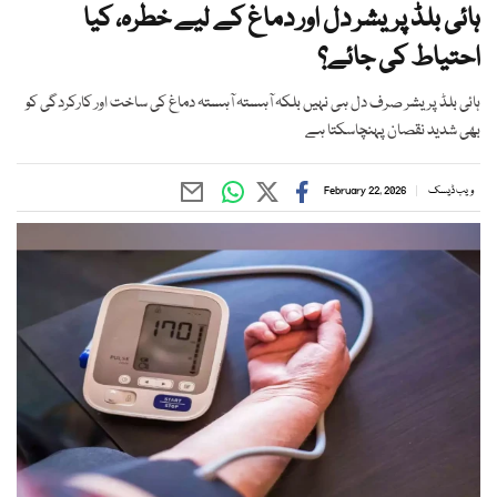
ہائی بلڈ پریشر دل اور دماغ کے لیے خطرہ، کیا
احتیاط کی جائے؟
ہائی بلڈ پریشر صرف دل ہی نہیں بلکہ آہستہ آہستہ دماغ کی ساخت اور کارکردگی کو
بھی شدید نقصان پہنچاسکتا ہے
ویب ڈیسک
February 22, 2026