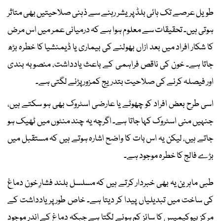
طویل عرصے تک ہائی بلڈ پریشر رہنے سے ذہنی صلاحیتیں بھی متاثر
ہوتی ہیں۔ تحقیقات سے معلوم ہوا ہے کہ درمیانی عمر میں اس مرض
کا شکار افراد میں بعد ازاں بھولنے کی بیماری یا ڈیمنشیا کا خطرہ بڑھ
جاتا ہے۔ خون کی ناقص فراہمی کے باعث یادداشت، منصوبہ بندی
اور فیصلہ کرنے کی صلاحیت بتدریج کمزور پڑنے لگتی ہے۔
اسی طرح بعض افراد کو چھوٹے یا عارضی اسٹروک بھی ہو سکتے ہیں،
جنہیں منی اسٹروک کہا جاتا ہے۔ اگرچہ یہ چند منٹوں میں ٹھیک ہو
جاتے ہیں، لیکن یہ اس بات کا واضح اشارہ ہوتے ہیں کہ مستقبل میں
بڑے فالج کا خطرہ موجود ہے۔
طبی ماہرین یہ بھی خبردار کرتے ہیں کہ مسلسل بلند فشارِ خون دماغ
کی ساخت میں تبدیلیاں پیدا کر دیتا ہے۔ خاص طور پر یادداشت کے
مرکز ہپوکیمپس کا سائز کم ہونے لگتا ہے جبکہ دماغ کے اندر موجود