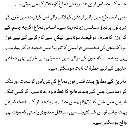
جسم کے حساس ترین عضو یعنی دماغ کو متاثر کر رہی ہوتی ہے۔
طبی اصطلاح میں ہائپر ٹینشن کہلانے والی اس کیفیت میں خون کی
شریانوں پر دباؤ مسلسل زیادہ رہتا ہے۔ انسانی دماغ اگرچہ جسم کے
کل وزن کا صرف دو فیصد ہوتا ہے، لیکن اسے کام کرنے کے لیے خون
اور آکسیجن کی مجموعی فراہمی کا تقریباً بیس فیصد درکار ہوتا ہے۔
یہی وجہ ہے کہ خون کی روانی میں معمولی سی خرابی بھی دماغی
خلیوں کے لیے خطرناک ثابت ہو سکتی ہے۔
ماہرین کے مطابق بلند فشارِ خون دماغ کی شریانوں کو سخت اور تنگ
کر دیتا ہے، جس کے باعث فالج کا خطرہ بڑھ جاتا ہے۔ اگر کسی تنگ
شریان میں خون کا لوتھڑا پھنس جائے یا زیادہ دباؤ کے باعث شریان
پھٹ جائے تو اس کے نتیجے میں مستقل معذوری یا حتیٰ کہ موت بھی
واقع ہو سکتی ہے۔