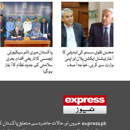
محسن نقوی سسٹم کی تبدیلی کا
پاکستان میری ٹائم سیکیورٹی
آغاز نیشنل ایکشن پلان اور اپنی
ایجنسی کا تاریخی اقدام، بحری
وزارت سے کریں، خواجہ آصف
سلامتی کے جدید نظام کا آغاز
ہوگیا
express.pk
خبروں اور حالات حاضرہ سے متعلق پاکستان 