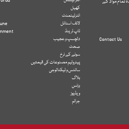
انٹر نیشنل
 Urdu
 تمام مواد کے
کھیل
انٹرٹینمنٹ
لائف اسٹائل
bune
ٹاپ ٹرینڈ
inment
دلچسپ و عجیب
Contact Us
صحت
سونے کے نرخ
پیٹرولیم مصنوعات کی قیمتیں
سائنس و ٹیکنالوجی
بلاگ
بزنس
ویڈیوز
جرائم