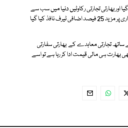
صد ٹیرف عائد کیا گیا اور بھارتی تجارتی رکاوٹیں دنیا میں سب سے
بلند قرار پائیں۔ اگست 2025 کو روسی تیل کی خریداری پر مزید 25 فیصد اضافی ٹیرف نافذ کیا گیا
ے ساتھ تجارتی معاہدے کے بھارتی سفارتی
ھی بھارت ہی مالی قیمت ادا کر رہا ہے تو اسے