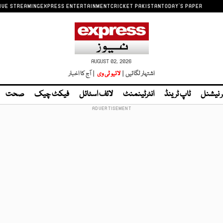
IVE STREAMING
EXPRESS ENTERTAINMENT
CRICKET PAKISTAN
TODAY'S PAPER
AUGUST 02, 2026
اشتہار لگائیں |
لائیو ٹی وی
| آج کا اخبار
ر نیشنل
ٹاپ ٹرینڈ
انٹرٹینمنٹ
لائف اسٹائل
فیکٹ چیک
صحت