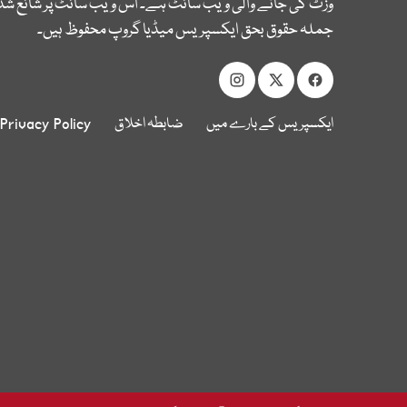
وزٹ کی جانے والی ویب سائٹ ہے۔ اس ویب سائٹ پر شائع شدہ
جملہ حقوق بحق ایکسپریس میڈیا گروپ محفوظ ہیں۔
ایکسپریس کے بارے میں
ضابطہ اخلاق
Privacy Policy