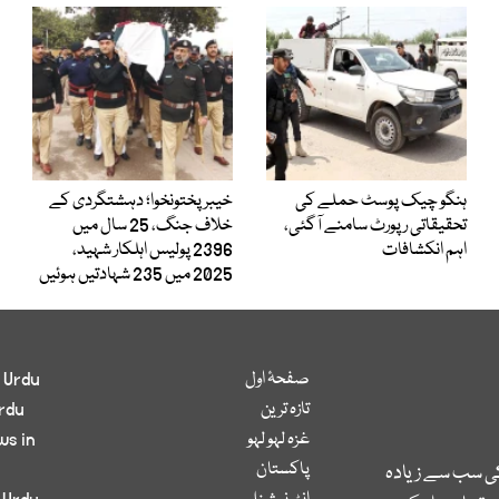
ہنگو چیک پوسٹ حملے کی
خیبرپختونخوا؛ دہشتگردی کے
تحقیقاتی رپورٹ سامنے آگئی،
خلاف جنگ، 25 سال میں
اہم انکشافات
2396 پولیس اہلکار شہید،
2025 میں 235 شہادتیں ہوئیں
صفحۂ اول
 Urdu
تازہ ترین
rdu
غزہ لہو لہو
ws in
پاکستان
کی سب سے زیادہ