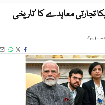
کا تجارتی معاہدے کا ’تاریخی
کو حاصل ہوگا