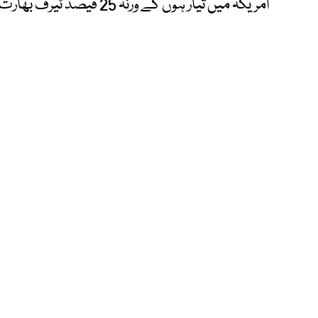
امریکہ میں تیار ہوں گے ورنہ 25 فیصد ٹیرف بھارت پر لگے گا۔