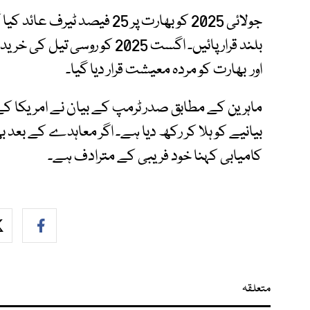
جولائی 2025 کو بھارت پر 25 فی
اور بھارت کو مردہ معیشت قرار دیا گیا۔
ماہرین کے مطابق صدر ٹرمپ کے بیان نے امریکا ک
بیانیے کو ہلا کر رکھ دیا ہے۔ اگر معاہدے کے بعد ب
کامیابی کہنا خود فریبی کے مترادف ہے۔
متعلقہ