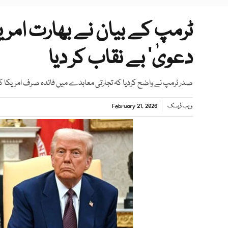
ٹرمپ کے بیان نے بھارت امری
دعویٰ‘ بے نقاب کر دیا
صدر ٹرمپ نے واضح کردیا کہ تجارتی معاہدے میں فائدہ صرف امریکا 
ویب ڈیسک
February 21, 2026