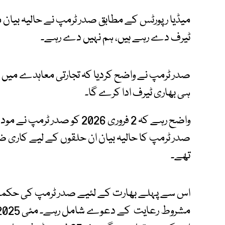
میڈیا رپورٹس کے مطابق صدر ٹرمپ نے حالیہ بیان م
ٹیرف دے رہے ہیں، ہم نہیں دے رہے۔
صدر ٹرمپ نے واضح کردیا کہ تجارتی معاہدے میں ف
ہی بھاری ٹیرف ادا کرے گا۔
واضح رہے کہ 2 فروری 2026 کو
صدر ٹرمپ کا حالیہ بیان ان حلقوں کے لیے کاری
تھے۔
اس سے پہلے بھارت کے لئیے صدر ٹرمپ کی حکمت