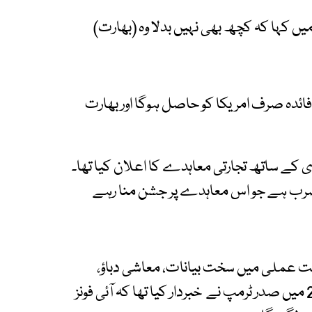
یں کہا کہ کچھ بھی نہیں بدلا وہ (بھارت)
ائدہ صرف امریکا کو حاصل ہوگا اور بھارت
 صدر ٹرمپ نے مودی کے ساتھ تجارتی معاہدے کا اعلان کیا تھا۔
 ضرب ہے جو اس معاہدے پر جشن منا رہے
 عملی میں سخت بیانات، معاشی دباؤ،
مشروط رعایت کے دعوے شامل رہے۔ مئی 2025 میں صدر ٹرمپ نے خبردار کیا تھا کہ آئی فونز