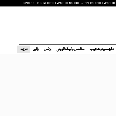
EXPRESS TRIBUNE
URDU E-PAPER
ENGLISH E-PAPER
SINDHI E-PAPER
L
دلچسپ و عجیب
سائنس و ٹیکنالوجی
بزنس
رائے
مزید