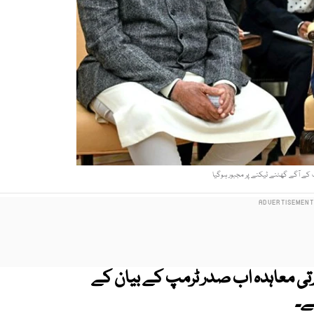
پ کے آگے گھٹنے ٹیکنے پر مجبور ہوگیا
جارتی معاہدہ اب صدر ٹرمپ کے بیان کے
ے۔