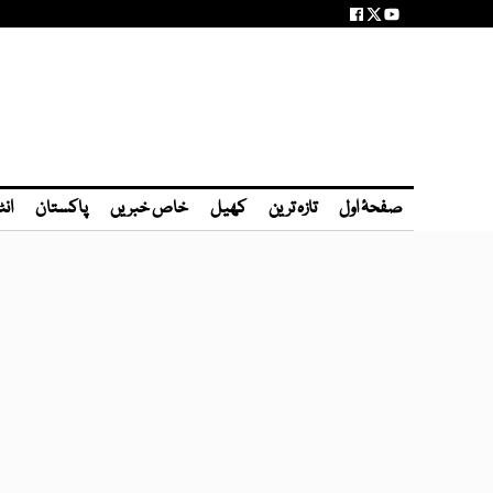
صفحۂ اول
تازہ ترین
کھیل
خاص خبریں
پاکستان
انٹ