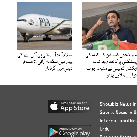
مصالحتی کمیشن کے قیام کی
اسلام آباد آنے والی پی آئی اے کی
پیشکش پر کالعدم جوائنٹ
پرواز میں ہنگامہ آرائی، 7 مسافر
ایکشن کمیٹی نے مثبت جواب
دبئی میں گرفتار
دیا ہے، بلاول بھٹو
Showbiz News in
Sports News in U
International Ne
Urdu