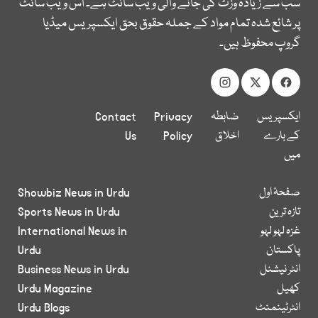
سب سے زیادہ وزٹ کی جانے والی ویب سائٹ ہے۔ اس ویب سائٹ
پر شائع شدہ تمام مواد کے جملہ حقوق بحق ایکسپریس میڈیا
گروپ محفوظ ہیں۔
ایکسپریس
ضابطہ
Privacy
Contact
کے بارے
اخلاق
Policy
Us
میں
صفحۂ اول
Showbiz News in Urdu
تازہ ترین
Sports News in Urdu
غزہ لہو لہو
International News in
پاکستان
Urdu
انٹر نیشنل
Business News in Urdu
کھیل
Urdu Magazine
انٹرٹینمنٹ
Urdu Blogs