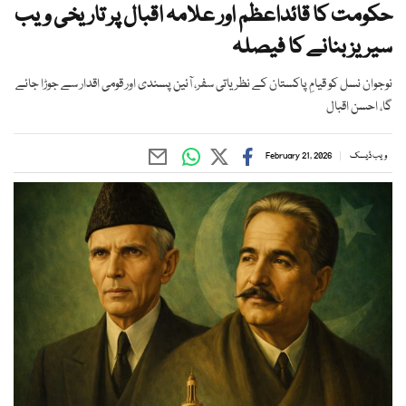
حکومت کا قائداعظم اور علامہ اقبال پر تاریخی ویب
سیریز بنانے کا فیصلہ
نوجوان نسل کو قیامِ پاکستان کے نظریاتی سفر، آئین پسندی اور قومی اقدار سے جوڑا جائے
گا، احسن اقبال
ویب ڈیسک
February 21, 2026