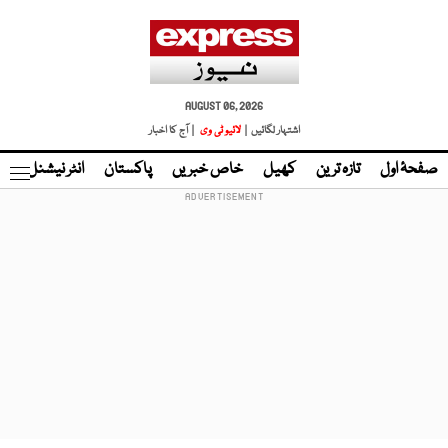
AUGUST 06, 2026
اشتہار لگائیں |
لائیو ٹی وی
| آج کا اخبار
صفحۂ اول
تازہ ترین
کھیل
خاص خبریں
پاکستان
انٹر نیشنل
ٹا