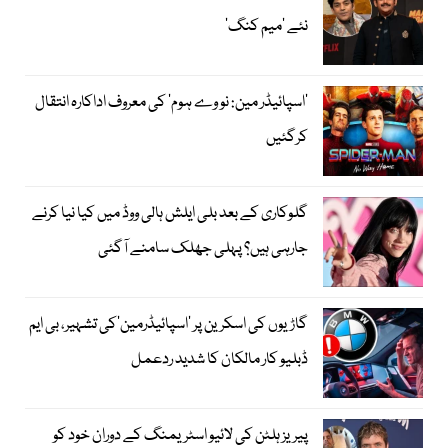
نئے ’میم کنگ‘
’اسپائیڈر مین: نو وے ہوم‘ کی معروف اداکارہ انتقال
کرگئیں
گلوکاری کے بعد بلی ایلش ہالی ووڈ میں کیا نیا کرنے
جارہی ہیں؟ پہلی جھلک سامنے آگئی
گاڑیوں کی اسکرین پر ’اسپائیڈرمین‘کی تشہیر، بی ایم
ڈبلیو کار مالکان کا شدید ردعمل
پیریز ہلٹن کی لائیو اسٹریمنگ کے دوران خود کو