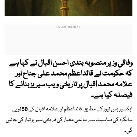
وفاقی وزیر منصوبہ بندی احسن اقبال نے کہا ہے
کہ حکومت نے قائداعظم محمد علی جناح اور
علامہ محمد اقبال پر تاریخی ویب سیریز بنانے کا
فیصلہ کیا ہے۔
ایکسپریس نیوز کے مطابق قائداعظم اور علامہ اقبال کی 150ویں
سالگرہ کی مناسبت سے عالمی معیار کی تاریخی سیریز تیار کی جائیں
گی۔