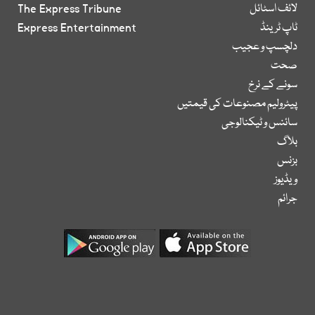
لائف اسٹائل
The Express Tribune
ٹاپ ٹرینڈ
Express Entertainment
دلچسپ و عجیب
صحت
سونے کے نرخ
پیٹرولیم مصنوعات کی قیمتیں
سائنس و ٹیکنالوجی
بلاگ
بزنس
ویڈیوز
جرائم