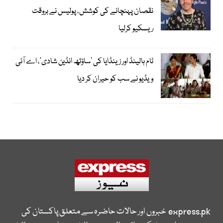
نقصان پہنچانے کی کوشش، پولیس نے بروقت
ریسکیو کرلیا
ٹام ہالینڈ اور زینڈایا کی ’ساؤتھ انڈین شادی‘، اے آئی
ویڈیو نے سب کو حیران کر دیا
express.pk
خبروں اور حالات حاضرہ سے متعلق پاکستان کی