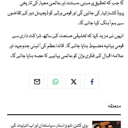
گا جب کہ تحقیق پر مبنی، مستند اور عالمی معیار کی تاریخی
پروڈکشنز تیار کی جائیں گی اور قومی ورثے کو ڈیجیٹل دور کے تقاضوں
سے ہم آہنگ کیا جائے گا۔
انہوں نے مزید کہا کہ تخلیقی صنعت کے ساتھ شراکت داری سے
قومی بیانیہ مضبوط بنایا جائے گا، قائداعظم کی آئینی جدوجہد اور
علامہ اقبال کے فکری وژن کو عالمی بیانیے کا حصہ بنایا جائے گا۔
متعلقہ
روی کشن: شوبز اسٹار، سیاستدان اور اب انٹرنیٹ کے