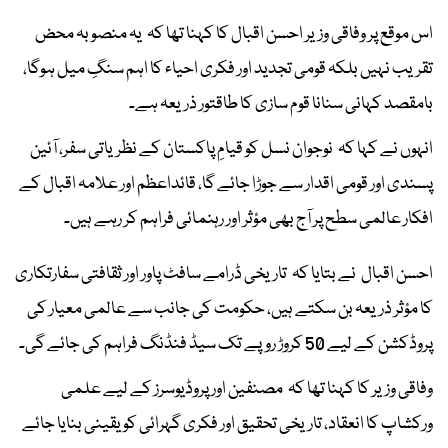
اس موقع پر وفاقی وزیر احسن اقبال کا کہنا تھا کہ یہ منصوبہ محض
تقریب نہیں بلکہ قومی تجدید اور فکری احیاء کا اہم سنگِ میل ہوگا،
بامقصد کہانی سنانا قوم سازی کا طاقتور ذریعہ ہے۔
انہوں نے کہا کہ نوجوان نسل کو قیامِ پاکستان کے نظریاتی سفر، آئین
پسندی اور قومی اقدار سے جوڑا جائے گا، قائداعظم اور علامہ اقبال کے
افکار عالمی سطح پر آج بھی مؤثر اور رہنمائی فراہم کر رہے ہیں۔
احسن اقبال نے بتایا کہ تاریخی ڈرامے سافٹ پاور اور ثقافتی سفارتکاری
کا مؤثر ذریعہ بن سکتے ہیں، حکومت کی جانب سے عالمی معیار کی
پروڈکشن کے لیے 50 کروڑ روپے تک سیڈ فنڈنگ فراہم کی جائے گی۔
وفاقی وزیر کا کہنا تھا کہ مصنفین اور پروڈیوسرز کے لیے علمی
ورکشاپ کا انعقاد، تاریخی تحقیق اور فکری گہرائی کو یقینی بنایا جائے