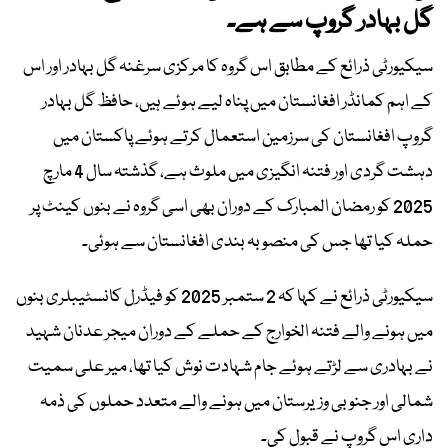
گل بہادر گروپ سے ہے۔
سیکیورٹی ذرائع کے مطابق اس گروہ کا مرکزی سرغنہ گل بہادر اور اس
کے اہم کمانڈر افغانستان میں پناہ لیے ہوئے ہیں، حافظ گل بہادر
گروپ افغانستان کی سرزمین استعمال کرتے ہوئے پاکستان میں
دہشت گردی اور فتنہ انگیزی میں ملوث ہے، گذشتہ سال 4 مارچ
2025 کو رمضان المبارک کے دوران بھی اسی گروہ نے بنوں کینٹ پر
حملہ کیا تھا جس کی منصوبہ بندی افغانستان سے ہوئی۔
سیکیورٹی ذرائع نے کہا کہ 2 ستمبر 2025 کو فیڈرل کانسٹیبلری بنوں
میں ہونے والے فتنہ الخوارج کے حملے کے دوران میجر عدنان شہید
نے بہادری سے لڑتے ہوئے جام شہادت نوش کیا تھا، میر علی سمیت
شمالی اور جنوبی وزیرستان میں ہونے والے متعدد حملوں کی ذمہ
داری اس گروپ نے قبول کی۔