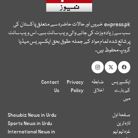
express.pk
خبروں اور حالات حاضرہ سے متعلق پاکستان کی
سب سے زیادہ وزٹ کی جانے والی ویب سائٹ ہے۔ اس ویب سائٹ
پر شائع شدہ تمام مواد کے جملہ حقوق بحق ایکسپریس میڈیا
گروپ محفوظ ہیں۔
ایکسپریس
ضابطہ
Privacy
Contact
کے بارے
اخلاق
Policy
Us
میں
صفحۂ اول
Showbiz News in Urdu
تازہ ترین
Sports News in Urdu
غزہ لہو لہو
International News in