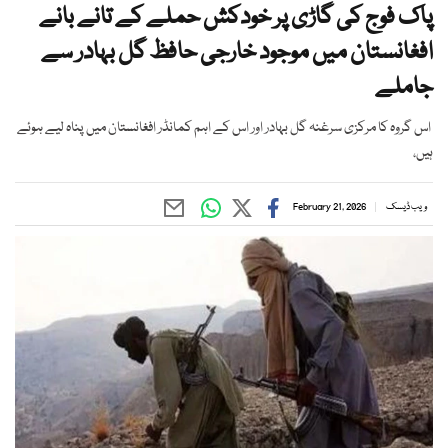
پاک فوج کی گاڑی پر خودکش حملے کے تانے بانے
افغانستان میں موجود خارجی حافظ گل بہادر سے
جاملے
اس گروہ کا مرکزی سرغنہ گل بہادر اور اس کے اہم کمانڈر افغانستان میں پناہ لیے ہوئے
ہیں،
ویب ڈیسک
February 21, 2026