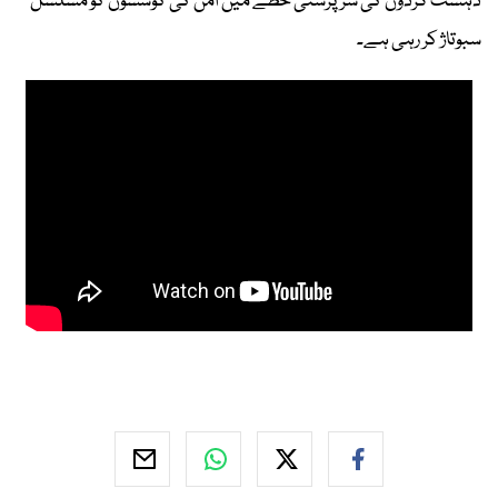
دہشت گردوں کی سرپرستی خطے میں امن کی کوششوں کو مسلسل
سبوتاژ کر رہی ہے۔