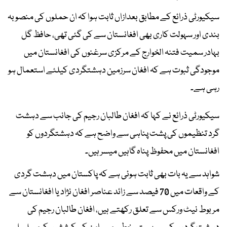
سیکیورٹی ذرائع کے مطابق بعدازاں ثابت ہوا کہ ان حملوں کی منصوبہ
بندی اور سہولت کاری بھی افغانستان سے کی گئی تھی، حافظ گل
بہادر سمیت فتنہ الخوارج کے مرکزی سرغنوں کی افغانستان میں
موجودگی ثبوت ہے کہ افغان سرزمین دہشتگردی کیلئے استعمال ہو
رہی ہے۔
سیکیورٹی ذرائع نے کہا کہ افغان طالبان رجیم کی جانب سے دہشت
گرد تنظیموں کی پشت پناہی سے واضح ہے کہ دہشتگردوں کو
افغانستان میں محفوظ پناہ گاہیں میسر ہیں۔
شواہد سے یہ بات بھی ثابت ہوئی ہے کہ پاکستان میں دہشت گردی
کے واقعات میں 70 فیصد سے زائد عناصر افغان نژاد یا افغانستان سے
مربوط نیٹ ورکس سے تعلق رکھتے ہیں، افغان طالبان رجیم کی