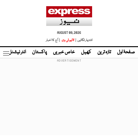
AUGUST 09, 2026
اشتہار لگائیں |
لائیو ٹی وی
| آج کا اخبار
صفحۂ اول
تازہ ترین
کھیل
خاص خبریں
پاکستان
انٹر نیشنل
ٹا