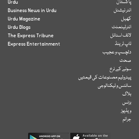
پاکستان
Urdu
انٹر نیشنل
Business News in Urdu
کھیل
Urdu Magazine
انٹرٹینمنٹ
Urdu Blogs
لائف اسٹائل
The Express Tribune
ٹاپ ٹرینڈ
Express Entertainment
دلچسپ و عجیب
صحت
سونے کے نرخ
پیٹرولیم مصنوعات کی قیمتیں
سائنس و ٹیکنالوجی
بلاگ
بزنس
ویڈیوز
جرائم