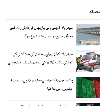
متعلقہ
حیدرآباد، ڈوبنے والے چار بچوں کی تلاش رات گئے
معطل، صبح دوبارہ آپریشن شروع ہوگا
حیدرآباد، کوٹری بیراج پر خاتون کی خودکشی کی
کوشش، رکشہ ڈرائیور کی سمجھداری نے جان بچا لی
پاک سعودی ترک دفاعی معاہدہ، کراچی سبز و سرخ
روشنیوں میں نہا گیا