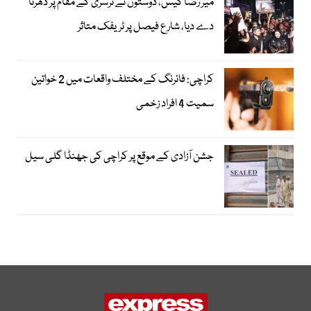
میر رضا کیس، دوستوں نے نرسری کے مقام پر دھرنا
دے دیا، شارع فیصل پر ٹریفک متاثر
کراچی: فائرنگ کے مختلف واقعات میں 2 خواتین
سمیت 4 افراد زخمی
جشن آزادی کے موقع پر کراچی کی جھنڈا گلی سیل