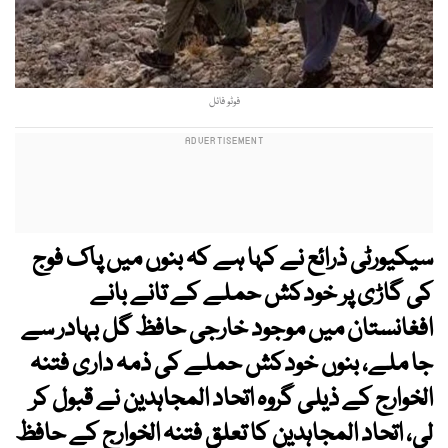
فوٹو فائل
سیکیورٹی ذرائع نے کہا ہے کہ بنوں میں پاک فوج
کی گاڑی پر خودکش حملے کے تانے بانے
افغانستان میں موجود خارجی حافظ گل بہادر سے
جا ملے، بنوں خودکش حملے کی ذمہ داری فتنہ
الخوارج کے ذیلی گروہ اتحاد المجاہدین نے قبول کر
لی، اتحاد المجاہدین کا تعلق فتنہ الخوارج کے حافظ