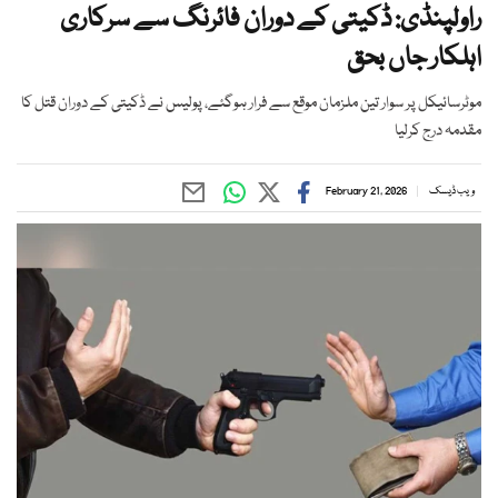
راولپنڈی: ڈکیتی کے دوران فائرنگ سے سرکاری
اہلکار جاں بحق
موٹرسائیکل پر سوار تین ملزمان موقع سے فرار ہوگئے، پولیس نے ڈکیتی کے دوران قتل کا
مقدمہ درج کرلیا
ویب ڈیسک
February 21, 2026