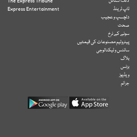
لائف اسٹائل
The Express Tribune
ٹاپ ٹرینڈ
Express Entertainment
دلچسپ و عجیب
صحت
سونے کے نرخ
پیٹرولیم مصنوعات کی قیمتیں
سائنس و ٹیکنالوجی
بلاگ
بزنس
ویڈیوز
جرائم