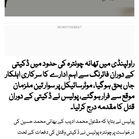
راولپنڈی میں تھانہ چونترہ کی حدود میں ڈکیتی
کے دوران فائرنگ سے اہم ادارے کا سرکاری اہلکار
جاں بحق ہوگیا، موٹرسائیکل پر سوار تین ملزمان
موقع سے فرار ہوگئے، پولیس نے ڈکیتی کے دوران
قتل کا مقدمہ درج کرلیا۔
پولیس نے بتایا کہ مقتول محمد ادیب کے بھائی محمد حسین کی
درخواست پرچونترہ پولیس نے ڈکیتی وقتل کی دفعات کے تحت