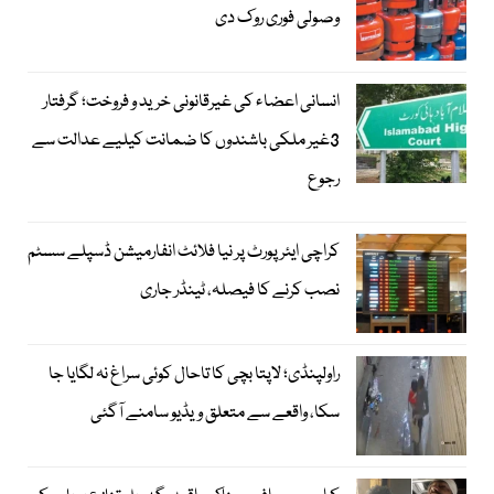
وصولی فوری روک دی
انسانی اعضاء کی غیرقانونی خرید و فروخت؛ گرفتار
3غیر ملکی باشندوں کا ضمانت کیلیے عدالت سے
رجوع
کراچی ایئرپورٹ پر نیا فلائٹ انفارمیشن ڈسپلے سسٹم
نصب کرنے کا فیصلہ، ٹینڈر جاری
راولپنڈی؛ لاپتا بچی کا تاحال کوئی سراغ نہ لگایا جا
سکا، واقعے سے متعلق ویڈیو سامنے آگئی