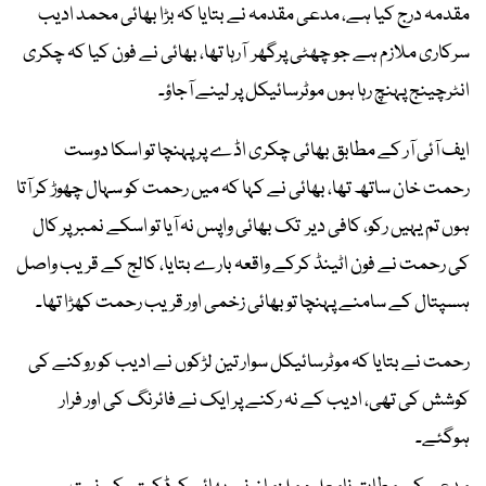
مقدمہ درج کیا ہے، مدعی مقدمہ نے بتایا کہ بڑا بھائی محمد ادیب
سرکاری ملازم ہے جو چھٹی پرگھر آرہا تھا، بھائی نے فون کیا کہ چکری
انٹرچینج پہنچ رہا ہوں موٹرسائیکل پر لینے آجاؤ۔
ایف آئی آر کے مطابق بھائی چکری اڈے پر پہنچا تو اسکا دوست
رحمت خان ساتھ تھا، بھائی نے کہا کہ میں رحمت کو سہال چھوڑ کر آتا
ہوں تم یہیں رکو، کافی دیر تک بھائی واپس نہ آیا تو اسکے نمبر پر کال
کی رحمت نے فون اٹینڈ کرکے واقعہ بارے بتایا، کالج کے قریب واصل
ہسپتال کے سامنے پہنچا تو بھائی زخمی اور قریب رحمت کھڑا تھا۔
رحمت نے بتایا کہ موٹرسائیکل سوار تین لڑکوں نے ادیب کو روکنے کی
کوشش کی تھی، ادیب کے نہ رکنے پر ایک نے فائرنگ کی اور فرار
ہوگئے۔