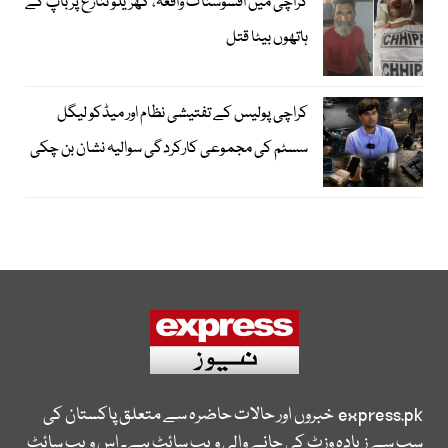
کراچی میں افسوسناک واقعہ، گھریلو تنازع پر باپ کے
ہاتھوں بیٹا قتل
کراچی پولیس کے تفتیشی نظام اور میڈکو لیگل
سسٹم کی مجموعی کارکردگی سوالیہ نشان بن چکی
express.pk
خبروں اور حالات حاضرہ سے متعلق پاکستان کی
سب سے زیادہ وزٹ کی جانے والی ویب سائٹ ہے۔ اس ویب سائٹ