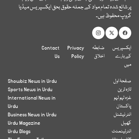
پر شائع شدہ تمام مواد کے جملہ حقوق بحق ایکسپریس میڈیا
گروپ محفوظ ہیں۔
ایکسپریس
ضابطہ
Privacy
Contact
کے بارے
اخلاق
Policy
Us
میں
صفحۂ اول
Showbiz News in Urdu
تازہ ترین
Sports News in Urdu
غزہ لہو لہو
International News in
پاکستان
Urdu
انٹر نیشنل
Business News in Urdu
کھیل
Urdu Magazine
انٹرٹینمنٹ
Urdu Blogs