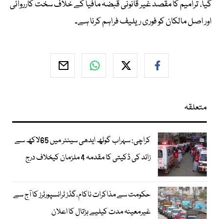
گیا، ترامیم کا مقصد غیر قانونی قبضہ مافیا کے خلاف سخت کارروائی
اور اصل مالکان کو فوری ریلیف فراہم کرنا ہے۔
متعلقہ
کراچی: سہراب گوٹھ ایدھی سینٹر میں 65لاکھ سے
زائد کی ڈکیتی کا مقدمہ 4 ملزمان کیخلاف درج
حکومت سے مذاکرات ناکام،گڈز ٹرانسپورٹرز کا آج سے
غیرمعینہ مدت کیلیے ہڑتال کا اعلان