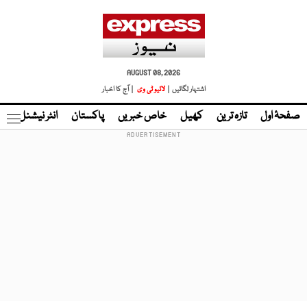
AUGUST 08, 2026
اشتہار لگائیں |
لائیو ٹی وی
| آج کا اخبار
صفحۂ اول
تازہ ترین
کھیل
خاص خبریں
پاکستان
انٹر نیشنل
ٹا