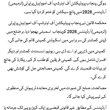
ہوگی، پنجاب پروٹیکشن آف اونرشپ آف امووایبل پراپرٹی (ترمیمی)
آرڈیننس 2026 میں پانچ سیکشن کو ختم کر دیا گیا ہے۔
محکمہ قانون نے پنجاب پروٹیکشن آف اونرشپ آف امووایبل پراپرٹی
(ترمیمی) آرڈیننس 2026 کو پنجاب اسمبلی بھجوا دیا، ہر ضلع میں
ڈپٹی کمشنر کی سربراہی میں اسکروٹنی کمیٹی قائم کی جائے گی۔
کمیٹی میں ڈی پی او، اے ڈی سی ریونیو، اسسٹنٹ کمشنر اور دیگر
افسران شامل ہوں گے، کمیٹی فریقین کو طلب کر کے ریکارڈ کی جانچ
اور بیانات قلمبند کرے گی، کمیٹی مصالحتی حل کی کوشش بھی
کرے گی۔
مصالحت، صلح کی صورت میں تحریری معاہدہ ٹریبونل کی منظوری
کے لیے پیش کیا جائے گا۔
آرڈیننس کے مطابق غیر قانونی قبضے پر ایک کروڑ روپے تک جرمانہ یا