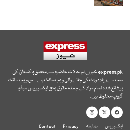
express.pk
خبروں اور حالات حاضرہ سے متعلق پاکستان کی
سب سے زیادہ وزٹ کی جانے والی ویب سائٹ ہے۔ اس ویب سائٹ
پر شائع شدہ تمام مواد کے جملہ حقوق بحق ایکسپریس میڈیا
گروپ محفوظ ہیں۔
ایکسپریس
ضابطہ
Privacy
Contact