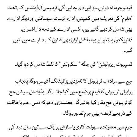
قید و جرمانہ دونوں سزائیں دی جائیں گی، ترمیمی آرڈیننس کے تحت
"ملزم" کی تعریف میں کمپنی، ادارہ، ٹرسٹ، سوسائٹی اور دیگر ادارے
بھی شامل کر دیے گئے ہیں، کسی ادارے کے ذمہ دار افسران،
ڈائریکٹرز، پارٹنرز اور بینیفشل اونرز بھی قانون کے دائرے میں آئیں
گے۔
ڈسپیوٹ ریزولوشن" کی جگہ "اسکروٹنی" کا لفظ شامل کر دیا گیا۔
جج سے مراد اب ٹریبونل کا نامزد پریزائیڈنگ آفیسر ہوگا، پنجاب
پراپرٹی ٹریبونل کا قیام ہر ضلع میں کیا جائے گا، ایڈیشنل سیشن جج
کو ٹریبونل جج مقرر کیا جائے گا، جعلسازی، دھوکہ دہی، جبر یا طاقت
کے ذریعے قبضہ بھی جرم تصور ہوگا۔
جرم میں معاونت، سہولت کاری یا سازش پر ایک سے تین سال قید کی