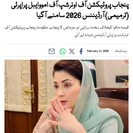
پنجاب پروٹیکشن آف اونرشپ آف امووایبل پراپرٹی
(ترمیمی) آرڈیننس 2026 سامنے آگیا
قبضہ مافیا کیخلاف سخت سزائیں اور جرمانوں کا پنجاب حکومت پنجاب پروٹیکشن آف
اونرشب پراپرٹی آرڈیننس دوبارہ لے آئی
ویب ڈیسک
February 21, 2026