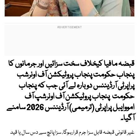
قبضہ مافیا کیخلاف سخت سزائیں اور جرمانوں کا
پنجاب حکومت پنجاب پروٹیکشن آف اونرشب
پراپرٹی آرڈیننس دوبارہ لے آئی جب کہ پنجاب
حکومت پنجاب پروٹیکشن آف اونرشپ آف
امووایبل پراپرٹی (ترمیمی) آرڈیننس 2026 سامنے
آگیا۔
غیر قانونی قبضہ قابل سزا جرم قرارہوگا، سزا پانچ سے دس سال یا قید