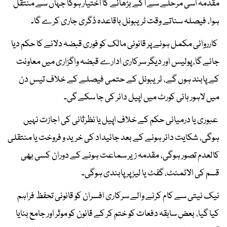
مقدمہ اسی مرحلے سے آگے بڑھانے کا اختیار ہوگا جہاں سے منتقل
ہوا، فیصلہ سناتے وقت ٹریبونل باقاعدہ ڈگری جاری کرے گا۔
کارروائی مکمل ہونے پر قانونی مالک کو فوری قبضہ دلانے کا حکم دیا
جائے گا، پولیس اور دیگر سرکاری ادارے قبضہ واگزاری میں معاونت
کے پابند ہوں گے، ٹریبونل کے حتمی فیصلے کے خلاف تیس دن
میں لاہور ہائی کورٹ میں اپیل دائر کی جا سکے گی۔
عبوری یا درمیانی حکم کے خلاف اپیل یا نظرثانی کی اجازت نہیں
ہوگی، شکایت دائر ہونے کے بعد جائیداد کی خرید و فروخت یا منتقلی
کالعدم تصور ہوگی، مقدمہ زیر سماعت ہونے کے دوران کسی بھی
قسم کی الاٹمنٹ، گفٹ یا لیز پر پابندی ہوگی۔
نیک نیتی سے کام کرنے والے سرکاری افسران کو قانونی تحفظ فراہم
کیا گیا، بعض سابقہ دفعات کو ختم کر کے قانون کو موثر اور جامع بنایا