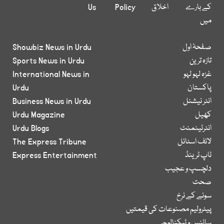
کے بارے
اخلاق
Policy
Us
میں
صفحۂ اول
Showbiz News in Urdu
تازہ ترین
Sports News in Urdu
غزہ لہو لہو
International News in
پاکستان
Urdu
انٹر نیشنل
Business News in Urdu
کھیل
Urdu Magazine
انٹرٹینمنٹ
Urdu Blogs
لائف اسٹائل
The Express Tribune
ٹاپ ٹرینڈ
Express Entertainment
دلچسپ و عجیب
صحت
سونے کے نرخ
پیٹرولیم مصنوعات کی قیمتیں
سائنس و ٹیکنالوجی