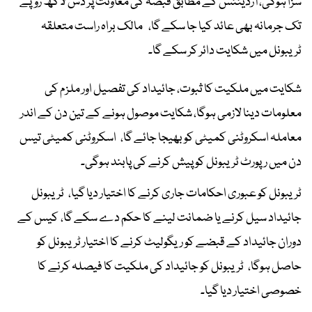
سزا ہوگی، آرڈیننس کے مطابق قبضہ کی معاونت پر دس لاکھ روپے
تک جرمانہ بھی عائد کیا جا سکے گا، مالک براہ راست متعلقہ
ٹریبونل میں شکایت دائر کر سکے گا۔
شکایت میں ملکیت کا ثبوت، جائیداد کی تفصیل اور ملزم کی
معلومات دینا لازمی ہوگا، شکایت موصول ہونے کے تین دن کے اندر
معاملہ اسکروٹنی کمیٹی کو بھیجا جائے گا، اسکروٹنی کمیٹی تیس
دن میں رپورٹ ٹریبونل کو پیش کرنے کی پابند ہوگی۔
ٹریبونل کو عبوری احکامات جاری کرنے کا اختیار دیا گیا، ٹریبونل
جائیداد سیل کرنے یا ضمانت لینے کا حکم دے سکے گا، کیس کے
دوران جائیداد کے قبضے کو ریگولیٹ کرنے کا اختیار ٹریبونل کو
حاصل ہوگا، ٹریبونل کو جائیداد کی ملکیت کا فیصلہ کرنے کا
خصوصی اختیار دیا گیا۔