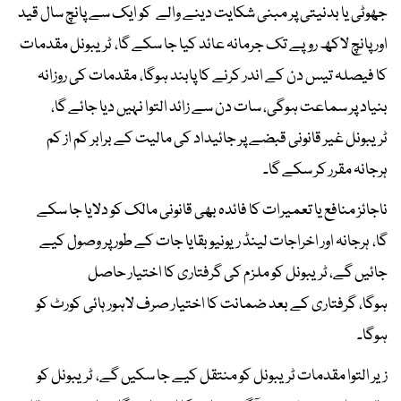
جھوٹی یا بدنیتی پر مبنی شکایت دینے والے کو ایک سے پانچ سال قید
اور پانچ لاکھ روپے تک جرمانہ عائد کیا جا سکے گا، ٹریبونل مقدمات
کا فیصلہ تیس دن کے اندر کرنے کا پابند ہوگا، مقدمات کی روزانہ
بنیاد پر سماعت ہوگی، سات دن سے زائد التوا نہیں دیا جائے گا،
ٹریبونل غیر قانونی قبضے پر جائیداد کی مالیت کے برابر کم از کم
ہرجانہ مقرر کر سکے گا۔
ناجائز منافع یا تعمیرات کا فائدہ بھی قانونی مالک کو دلایا جا سکے
گا، ہرجانہ اور اخراجات لینڈ ریونیو بقایا جات کے طور پر وصول کیے
جائیں گے، ٹریبونل کو ملزم کی گرفتاری کا اختیار حاصل
ہوگا، گرفتاری کے بعد ضمانت کا اختیار صرف لاہور ہائی کورٹ کو
ہوگا۔
زیر التوا مقدمات ٹریبونل کو منتقل کیے جا سکیں گے، ٹریبونل کو