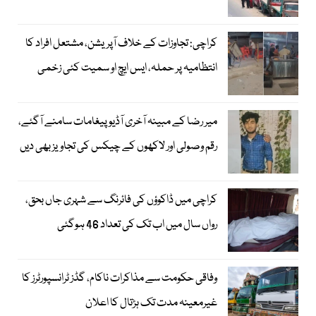
کراچی: تجاوزات کے خلاف آپریشن، مشتعل افراد کا
انتظامیہ پر حملہ، ایس ایچ او سمیت کئی زخمی
میر رضا کے مبینہ آخری آڈیو پیغامات سامنے آگئے،
رقم وصولی اور لاکھوں کے چیکس کی تجاویز بھی دیں
کراچی میں ڈاکوؤں کی فائرنگ سے شہری جاں بحق،
رواں سال میں اب تک کی تعداد 46 ہوگئی
وفاقی حکومت سے مذاکرات ناکام، گڈز ٹرانسپورٹرز کا
غیرمعینہ مدت تک ہڑتال کا اعلان