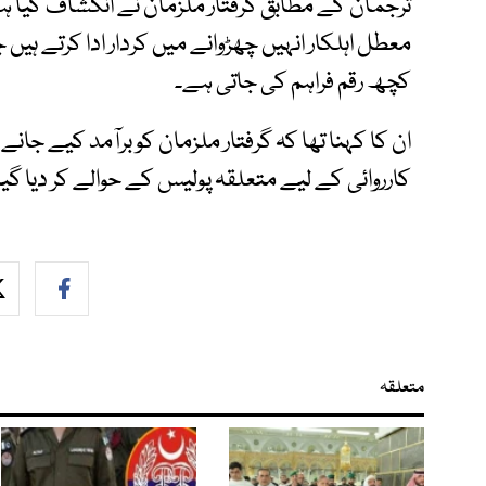
ترجمان کے مطابق گرفتار ملزمان نے انکشاف کیا 
معطل اہلکار انہیں چھڑوانے میں کردار ادا کرتے ہیں 
کچھ رقم فراہم کی جاتی ہے۔
ان کا کہنا تھا کہ گرفتار ملزمان کو برآمد کیے جان
کارروائی کے لیے متعلقہ پولیس کے حوالے کر دیا گی
متعلقہ