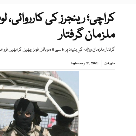
ملزمان گرفتار
گرفتار ملزمان روزانہ کی بنیاد پر 5 سے 6 موبائل فونز چھین کر انھیں فروخت کے بعد رقم آپس میں تقسیم کرلیا کرتے تھے، ترجمان
منور خان
February 21, 2026