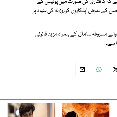
ہے کہ گرفتاری کی صورت میں پولیس کے
جس کے عوض اہلکاروں کو روزانہ کی بنیاد پر
ے والے مسروقہ سامان کے ہمراہ مزید قانونی
ا ہے۔