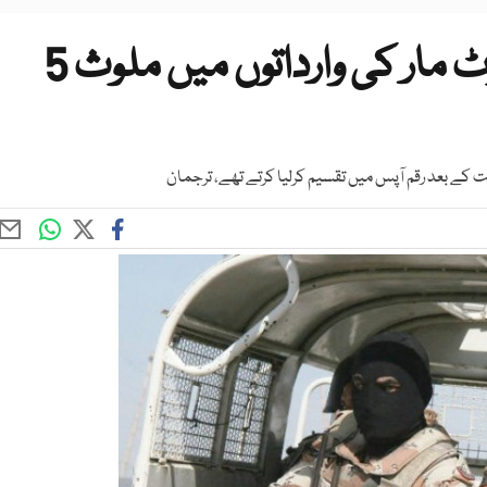
کراچی؛ رینجرز کی کارروائی، لوٹ مار کی وارداتوں میں ملوث 5