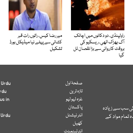
راولپنڈی، دو دکانوں میں اچانک
میر رضا کیس، راتوں رات قبر
آگ بھڑک اٹھی، ریسکیو کی
کشائی سے پہلے نیا میڈیکل بورڈ
بروقت کارروائی سے بڑا نقصان ٹل
تشکیل
گیا
صفحۂ اول
 Urdu
تازہ ترین
rdu
غزہ لہو لہو
ws in
پاکستان
کی سب سے زیادہ
انٹر نیشنل
 Urdu
 تمام مواد کے
کھیل
انٹرٹینمنٹ