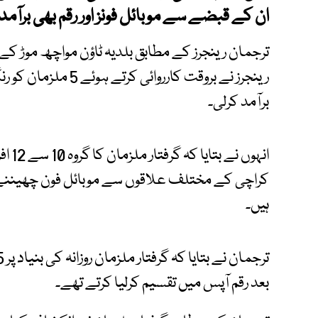
ان کے قبضے سے موبائل فونز اور رقم بھی برآمد
ترجمان رینجرز کے مطابق بلدیہ ٹاؤن مواچھ موڑ کے
برآمد کرلی۔
انہوں
کراچی کے مختلف علاقوں سے موبائل فون چھیننے ا
ہیں۔
بعد رقم آپس میں تقسیم کرلیا کرتے تھے۔