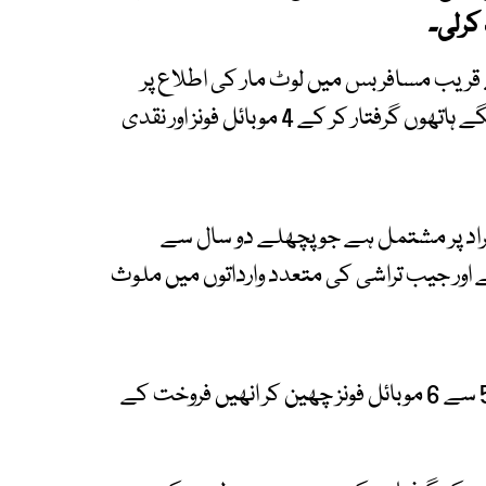
 کرلی۔
 قریب مسافر بس میں لوٹ مار کی اطلاع پر
رینجرز نے بروقت کارروائی کرتے ہوئے 5 ملزمان کو رنگے ہاتھوں گرفتار کر کے 4 موبائل فونز اور نقدی
 نے بتایا کہ گرفتار ملزمان کا گروہ 10 سے 12 افراد پر مشتمل ہے جو پچھلے دو سال سے
ور جیب تراشی کی متعدد وارداتوں میں ملوث
ترجمان نے بتایا کہ گرفتار ملزمان روزانہ کی بنیاد پر 5 سے 6 موبائل فونز چھین کر انھیں فروخت کے