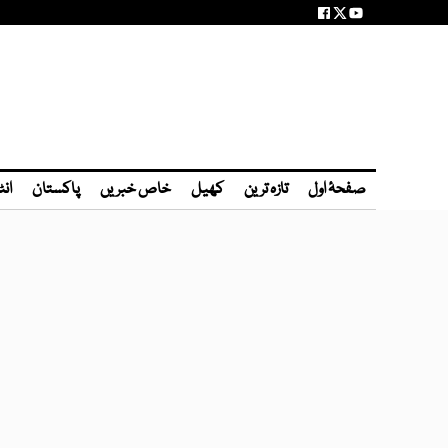
صفحۂ اول
تازہ ترین
کھیل
خاص خبریں
پاکستان
انٹ