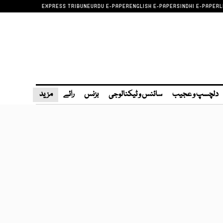
EXPRESS TRIBUNE
URDU E-PAPER
ENGLISH E-PAPER
SINDHI E-PAPER
L
دلچسپ و عجیب
سائنس و ٹیکنالوجی
بزنس
رائے
مزید