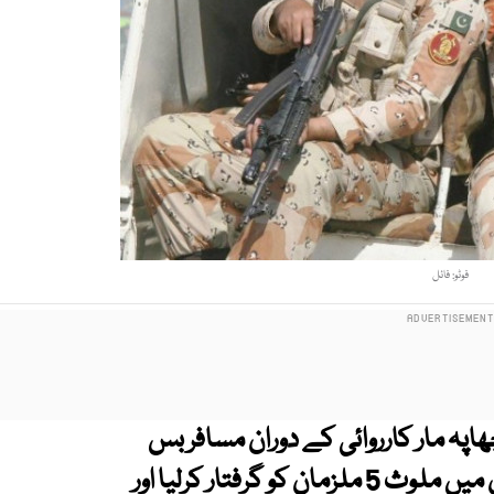
فوٹو: فائل
ھاپہ مار کارروائی کے دوران مسافر بس
میں جیب تراشی اور لوٹ مار کی متعدد وارداتوں میں ملوث 5 ملزمان کو گرفتار کرلیا اور