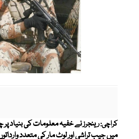
رینجرز نے خفیہ معلومات کی بنیاد پر چ
کراچی: