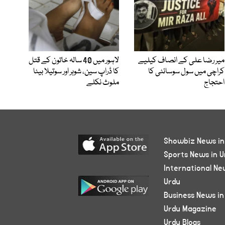
میر رضا علی کے انصاف کیلیے
لاہور میں 40 سالہ خاتون کے قتل
کراچی میں سول سوسائٹی کا
کا ڈراپ سین، شوہر اور سوتیلا بیٹا
احتجاج
ملوث نکلے
Showbiz News in
Sports News in U
International Ne
Urdu
Business News in
Urdu Magazine
Urdu Blogs