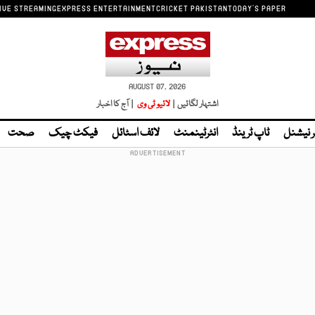
IVE STREAMING
EXPRESS ENTERTAINMENT
CRICKET PAKISTAN
TODAY'S PAPER
AUGUST 07, 2026
اشتہار لگائیں |
لائیو ٹی وی
| آج کا اخبار
ر نیشنل
ٹاپ ٹرینڈ
انٹرٹینمنٹ
لائف اسٹائل
فیکٹ چیک
صحت