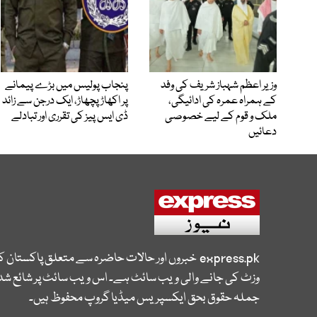
وزیر اعظم شہباز شریف کی وفد
پنجاب پولیس میں بڑے پیمانے
کے ہمراہ عمرہ کی ادائیگی،
پر اکھاڑ پچھاڑ، ایک درجن سے زائد
ملک و قوم کے لیے خصوصی
ڈی ایس پیز کی تقرری اور تبادلے
دعائیں
express.pk
خبروں اور حالات حاضرہ سے متعلق پاکستان 
وزٹ کی جانے والی ویب سائٹ ہے۔ اس ویب سائٹ پر شائع شدہ
جملہ حقوق بحق ایکسپریس میڈیا گروپ محفوظ ہیں۔