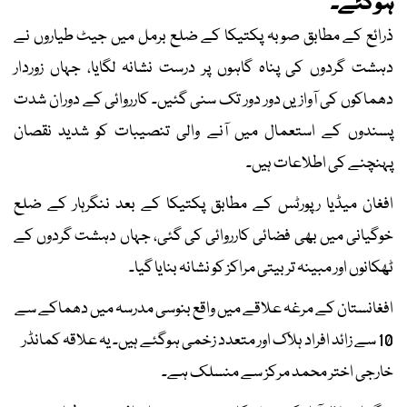
ہوگئے۔
ذرائع کے مطابق صوبہ پکتیکا کے ضلع برمل میں جیٹ طیاروں نے
دہشت گردوں کی پناہ گاہوں پر درست نشانہ لگایا، جہاں زوردار
دھماکوں کی آوازیں دور دور تک سنی گئیں۔ کارروائی کے دوران شدت
پسندوں کے استعمال میں آنے والی تنصیبات کو شدید نقصان
پہنچنے کی اطلاعات ہیں۔
افغان میڈیا رپورٹس کے مطابق پکتیکا کے بعد ننگرہار کے ضلع
خوگیانی میں بھی فضائی کارروائی کی گئی، جہاں دہشت گردوں کے
ٹھکانوں اور مبینہ تربیتی مراکز کو نشانہ بنایا گیا۔
افغانستان کے مرغہ علاقے میں واقع بنوسی مدرسہ میں دھماکے سے
10 سے زائد افراد ہلاک اور متعدد زخمی ہوگئے ہیں۔ یہ علاقہ کمانڈر
خارجی اختر محمد مرکز سے منسلک ہے۔