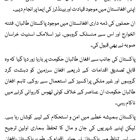
اپنی افغانستان میں موجود قیادت اور ہینڈلرز کی ایما پر انجام دیے۔
ان حملوں کی ذمہ داری افغانستان میں موجود پاکستان طالبان، فتنہ
الخوارج اور اس سے منسلک گروہوں، نیز اسلامک اسٹیٹ خراسان
صوبہ نے بھی قبول کی۔
پاکستان کی جانب سے افغان طالبان حکومت پر بارہا زور دیا گیا کہ وہ
قابلِ تصدیق اقدامات کے ذریعے افغان سرزمین کو دہشت گرد
گروہوں اور غیر ملکی پراکسیز کے استعمال سے روکے، تاہم افغان
طالبان حکومت ان عناصر کے خلاف کوئی ٹھوس کارروائی کرنے میں
ناکام رہی۔
پاکستان ہمیشہ خطے میں امن و استحکام کے لیے کوشاں رہا ہے،
لیکن اپنے شہریوں کی جان و مال کا تحفظ ہماری اولین ترجیح
ہےاسی تناظر میں پاکستان نے جوابی اقدام کے طور پر پاکستان-افغان