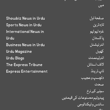
میں
صفحۂ اول
Showbiz News in Urdu
تازہ ترین
Sports News in Urdu
غزہ لہو لہو
International News in
پاکستان
Urdu
انٹر نیشنل
Business News in Urdu
کھیل
Urdu Magazine
انٹرٹینمنٹ
Urdu Blogs
لائف اسٹائل
The Express Tribune
ٹاپ ٹرینڈ
Express Entertainment
دلچسپ و عجیب
صحت
سونے کے نرخ
پیٹرولیم مصنوعات کی قیمتیں
سائنس و ٹیکنالوجی