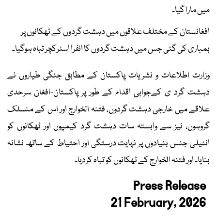
میں مارا گیا۔
افغانستان کے مختلف علاقوں میں دہشت گردوں کے ٹھکانوں پر
بمباری کی گئی جس میں دہشت گردوں کا انفرا اسٹرکچر تباہ ہوگیا۔
وزارت اطلاعات و نشریات پاکستان کے مطابق جنگی طیاروں نے
دہشت گرد ی کےجوابی اقدام کے طور پر پاکستان-افغان سرحدی
علاقے میں خارجی دہشت گردوں، فتنہ الخوارج اور اس کے منسلک
گروہوں، نیز سے وابستہ سات دہشت گرد کیمپوں اور ٹھکانوں کو
انٹیلی جنس بنیادوں پر نہایت درستگی اور احتیاط کے ساتھ نشانہ
بنایا۔ اور فتنہ الخوارج کے ٹھکانوں کو تباہ کردیا۔
Press Release
21 February, 2026