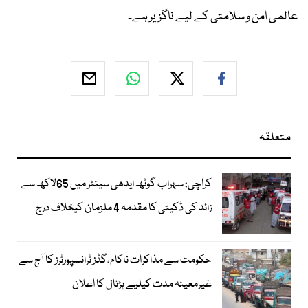
عالمی امن و سلامتی کے لیے ناگزیر ہے۔
متعلقہ
کراچی: سہراب گوٹھ ایدھی سینٹر میں 65لاکھ سے
زائد کی ڈکیتی کا مقدمہ 4 ملزمان کیخلاف درج
حکومت سے مذاکرات ناکام،گڈز ٹرانسپورٹرز کا آج سے
غیرمعینہ مدت کیلیے ہڑتال کا اعلان