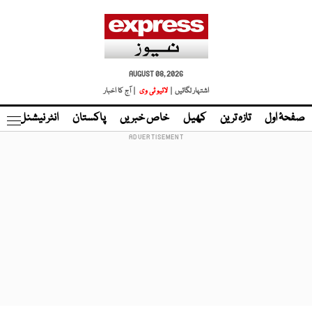
AUGUST 08, 2026
اشتہار لگائیں |
لائیو ٹی وی
| آج کا اخبار
صفحۂ اول
تازہ ترین
کھیل
خاص خبریں
پاکستان
انٹر نیشنل
ٹا