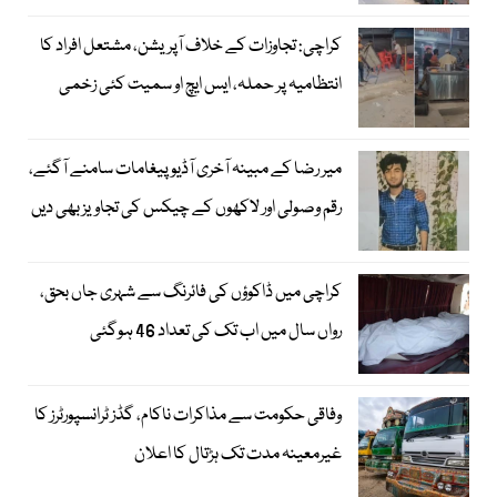
کراچی: تجاوزات کے خلاف آپریشن، مشتعل افراد کا
انتظامیہ پر حملہ، ایس ایچ او سمیت کئی زخمی
میر رضا کے مبینہ آخری آڈیو پیغامات سامنے آگئے،
رقم وصولی اور لاکھوں کے چیکس کی تجاویز بھی دیں
کراچی میں ڈاکوؤں کی فائرنگ سے شہری جاں بحق،
رواں سال میں اب تک کی تعداد 46 ہوگئی
وفاقی حکومت سے مذاکرات ناکام، گڈز ٹرانسپورٹرز کا
غیرمعینہ مدت تک ہڑتال کا اعلان