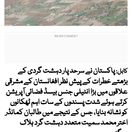
پاکستان نے سرحد پار دہشت گردی کے
کابل:
بڑھتے خطرات کے پیش نظر افغانستان کے مشرقی
علاقوں میں بڑا انٹیلی جنس بیسڈ فضائی آپریشن
کرتے ہوئے شدت پسندوں کے سات اہم ٹھکانوں
کو نشانہ بنایا، جس کے نتیجے میں طالبان کمانڈر
اختر محمد سمیت متعدد دہشت گرد ہلاک