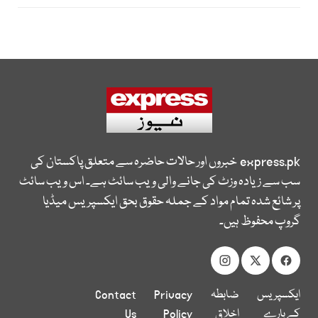
express.pk
خبروں اور حالات حاضرہ سے متعلق پاکستان کی
سب سے زیادہ وزٹ کی جانے والی ویب سائٹ ہے۔ اس ویب سائٹ
پر شائع شدہ تمام مواد کے جملہ حقوق بحق ایکسپریس میڈیا
گروپ محفوظ ہیں۔
ایکسپریس
ضابطہ
Privacy
Contact
کے بارے
اخلاق
Policy
Us