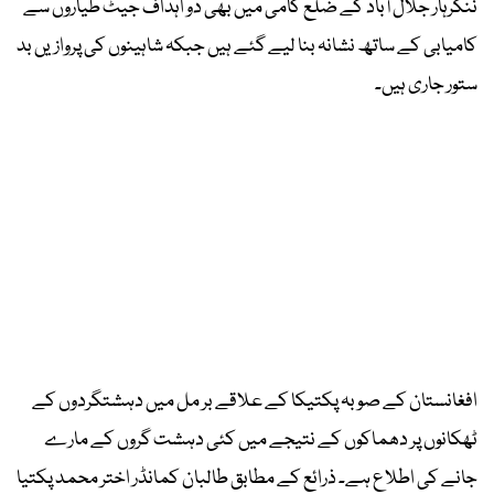
ننگرہار جلال آباد کے ضلع کامی میں بھی دو اہداف جیٹ طیاروں سے
کامیابی کے ساتھ نشانہ بنا لیے گئے ہیں جبکہ شاہینوں کی پروازیں بد
ستور جاری ہیں۔
افغانستان کے صوبہ پکتیکا کے علاقے بر مل میں دہشتگردوں کے
ٹھکانوں پر دھماکوں کے نتیجے میں کئی دہشت گروں کے مارے
جانے کی اطلاع ہے۔ ذرائع کے مطابق طالبان کمانڈر اختر محمد پکتیا