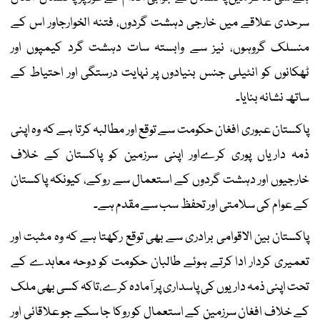
سرحدی علاقے میں خارجی دہشت گردوں، فتنہ الخوارجاور اس کے
منسلک گروہوں، نیز سے وابستہ سات دہشت گرد کیمپوں اور
ٹھکانوں کو انٹیلی جنس بنیادوں پر نہایت درستگی اور احتیاط کے
ساتھ نشانہ بنایا۔
پاکستان عبوری افغان حکومت سے توقع اور مطالبہ کرتا ہے کہ وہ اپنی
ذمہ داریاں پوری کرےاور اپنی سرزمین کو پاکستان کے خلاف
خارجیوں اور دہشت گردوں کے استعمال سے روکے، کیونکہ پاکستان
کے عوام کی سلامتی اور تحفظ سب سے مقدم ہے۔
پاکستان بین الاقوامی برادری سے بھی توقع رکھتا ہے کہ وہ مثبت اور
تعمیری کردار ادا کرتے ہوئے طالبان حکومت کو دوحہ معاہدے کے
تحت اپنی ذمہ داریوں کی پاسداری پر آمادہ کرے،تاکہ کسی بھی ملک
کے خلاف افغان سرزمین کے استعمال کو روکا جا سکے جو علاقائی اور