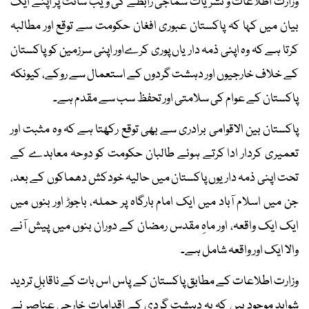
وزارت اطلاعات و نشریات سماجی رابطے کی ویب سائٹ پر اپنے ایک
بیان میں کہا کہ پاکستان عبوری افغان حکومت سے توقع اور مطالبہ
کرتا ہے کہ وہ اپنی ذمہ داریاں پوری کرےاور اپنی سرزمین کو پاکستان
کے خلاف خارجیوں اور دہشت گردوں کے استعمال سے روکے، کیونکہ
پاکستان کے عوام کی سلامتی اور تحفظ سب سے مقدم ہے۔
پاکستان بین الاقوامی برادری سے بھی توقع رکھتا ہے کہ وہ مثبت اور
تعمیری کردار ادا کرتے ہوئے طالبان حکومت کو دوحہ معاہدے کے
تحت اپنی ذمہ داریوں پاکستان میں حالیہ خودکش دھماکوں کے بعد،
جن میں اسلام آباد میں ایک امام بارگاہ پر حملہ، باجوڑ اور بنوں میں
ایک ایک واقعہ، اور ماہِ مقدس رمضان کے دوران بنوں میں پیش آنے
والا ایک اور واقعہ شامل ہے۔
وزارت اطلاعات کے مطابق پاکستان کے پاس اس بات کے ناقابلِ تردید
شواہد موجود ہیں کہ یہ دہشت گردی کے اقدامات خارجی عناصر نے