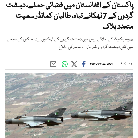
پاکستان کے افغانستان میں فضائی حملے، دہشت
گردوں کے 7 ٹھکانے تباہ، طالبان کمانڈر سمیت
متعدد ہلاک
صوبہ پکتیکا کے علاقے برمل میں دہشت گردوں کے ٹھکانوں پر دھماکوں کے نتیجے
میں کئی دہشت گردوں کے مارے جانے کی اطلاع
ویب ڈیسک
February 22, 2026