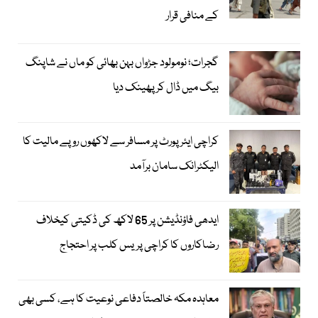
کے منافی قرار
گجرات؛ نومولود جڑواں بہن بھائی کو ماں نے شاپنگ
بیگ میں ڈال کر پھینک دیا
کراچی ایئرپورٹ پر مسافر سے لاکھوں روپے مالیت کا
الیکٹرانک سامان برآمد
ایدھی فاؤنڈیشن پر 65 لاکھ کی ڈکیتی کیخلاف
رضاکاروں کا کراچی پریس کلب پر احتجاج
معاہدہ مکہ خالصتاً دفاعی نوعیت کا ہے، کسی بھی