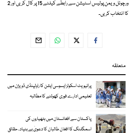
ورچوئل ویمن پولیس اسٹیشن سے رابطے کیلئے 15 پر کال کریں اور 2
کا انتخاب کریں۔
متعلقہ
پرائیویٹ اسکولز ایسوسی ایشن کا راولپنڈی ڈویژن میں
تعلیمی ادارے فوری کھولنے کا مطالبہ
پاکستان سے افغانستان میں ہتھیاروں کی
اسمگلنگ کا افغان طالبان کا دعویٰ بے بنیاد، حقائق