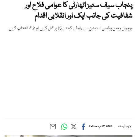
پنجاب سیف سٹیز اتھارٹی کا عوامی فلاح اور
شفافیت کی جانب ایک اور انقلابی اقدام
ورچوئل ویمن پولیس اسٹیشن سے رابطے کیلئے 15 پر کال کریں اور 2 کا انتخاب کریں
ویب ڈیسک
February 22, 2026