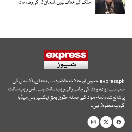
ملک کے خلاف نہیں، اسحاق ڈار کی وضاحت
express.pk
خبروں اور حالات حاضرہ سے متعلق پاکستان کی
سب سے زیادہ وزٹ کی جانے والی ویب سائٹ ہے۔ اس ویب سائٹ
پر شائع شدہ تمام مواد کے جملہ حقوق بحق ایکسپریس میڈیا
گروپ محفوظ ہیں۔