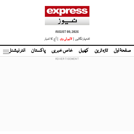
AUGUST 09, 2026
اشتہار لگائیں |
لائیو ٹی وی
| آج کا اخبار
صفحۂ اول
تازہ ترین
کھیل
خاص خبریں
پاکستان
انٹر نیشنل
ٹا