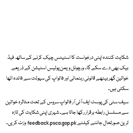
شکایت کنندہ اپنی درخواست کا اسٹیٹس چیک کرنے کے ساتھ فیڈ
بیک بھی دے سکے گا۔ ورچوئل ویمن پولیس اسٹیشن کے ذریعے
خواتین گھر بیٹھے قانونی رہنمائی اور فالواپ کی سہولت سے فائدہ اٹھا
سکتی ہیں۔
سیف سٹی کی پوسٹ ایف آئی آر فالواپ سروس کے تحت متاثرہ خواتین
سے مسلسل رابطہ برقرار رکھا جاتا ہے۔ شہری اپنی شکایت کی تازہ
ترین صورتحال جاننے کیلئے feedback.psca.gop.pk وزٹ کریں۔