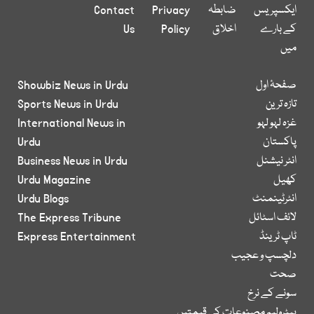
ایکسپریس
ضابطہ
Privacy
Contact
کے بارے
اخلاق
Policy
Us
میں
صفحۂ اول
Showbiz News in Urdu
تازہ ترین
Sports News in Urdu
غزہ لہو لہو
International News in
پاکستان
Urdu
انٹر نیشنل
Business News in Urdu
کھیل
Urdu Magazine
انٹرٹینمنٹ
Urdu Blogs
لائف اسٹائل
The Express Tribune
ٹاپ ٹرینڈ
Express Entertainment
دلچسپ و عجیب
صحت
سونے کے نرخ
پیٹرولیم مصنوعات کی قیمتیں