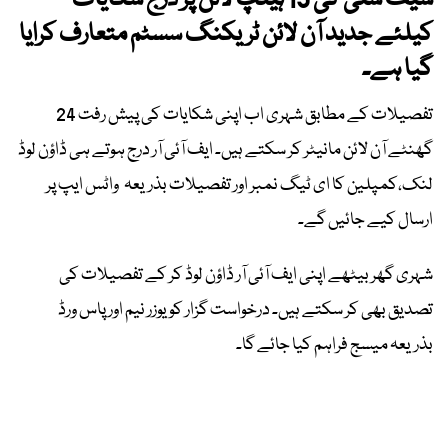
سیف سٹی کی 15 ہیلپ لائن پر درج شکایات
کیلئے جدید آن لائن ٹریکنگ سسٹم متعارف کرایا
گیا ہے۔
تفصیلات کے مطابق شہری اب اپنی شکایات کی پیش رفت 24
گھنٹے آن لائن مانیٹر کر سکتے ہیں۔ ایف آئی آر درج ہوتے ہی ڈاؤن لوڈ
لنک،کمپلین کا ای ٹیگ نمبر اور تفصیلات بذریعہ واٹس ایپ پر
ارسال کیے جائیں گے۔
شہری گھر بیٹھے اپنی ایف آئی آر ڈاؤن لوڈ کر کے تفصیلات کی
تصدیق بھی کر سکتے ہیں۔ درخواست گزار کو یوزر نیم اور پاس ورڈ
بذریعہ میسج فراہم کیا جائے گا۔