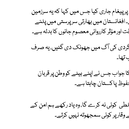
پیغام جاری کیا جس میں کہا کہ یہ سرزمین
 افغانستان میں بھارتی سرپرستی میں پلنے
ت اور مؤثر کارروائی معصوم جانوں کا بدلہ ہے۔
شتگردی کی آگ میں جھونک دی گئیں، یہ صرف
 تھا۔
ا جواب جس نے اپنے بیٹے کو وطن پر قربان
محفوظ پاکستان چاہتا ہے۔
طی کوئی نہ کرے گا، وہ یاد رکھے ہم امن کے
نے وقار پر کوئی سمجھوتہ نہیں کرتے۔