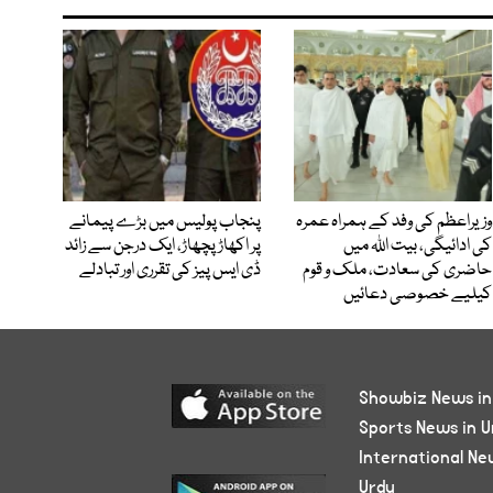
وزیراعظم کی وفد کے ہمراہ عمرہ
پنجاب پولیس میں بڑے پیمانے
کی ادائیگی، بیت اللہ میں
پر اکھاڑ پچھاڑ، ایک درجن سے زائد
حاضری کی سعادت، ملک و قوم
ڈی ایس پیز کی تقرری اور تبادلے
کیلیے خصوصی دعائیں
Showbiz News in
Sports News in U
International Ne
Urdu