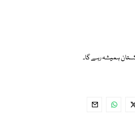
اکستان ہمیشہ رہے گا۔