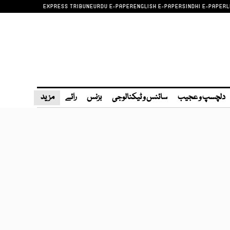
EXPRESS TRIBUNE
URDU E-PAPER
ENGLISH E-PAPER
SINDHI E-PAPER
L
دلچسپ و عجیب
سائنس و ٹیکنالوجی
بزنس
رائے
مزید