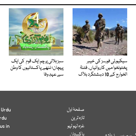
سیکیورٹی فورسز کی خیبر
سبز ہلالی پرچم ایک قوم کی ایک
پختونخوا میں کارروائیاں، فتنۃ
پہچان؛ ننھے پاکستانیوں کا وطن
الخوارج کے 10 دہشتگرد ہلاک
سے عہدِ وفا
صفحۂ اول
 Urdu
تازہ ترین
rdu
غزہ لہو لہو
ws in
پاکستان
کی سب سے زیادہ