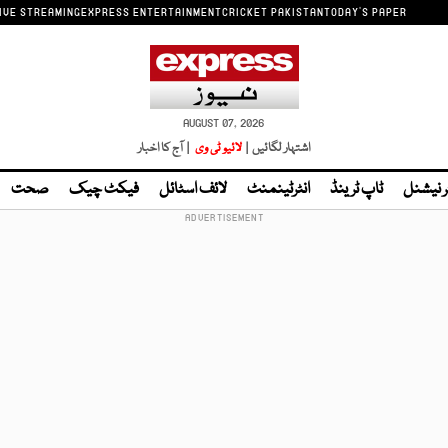
IVE STREAMING
EXPRESS ENTERTAINMENT
CRICKET PAKISTAN
TODAY'S PAPER
AUGUST 07, 2026
اشتہار لگائیں |
لائیو ٹی وی
| آج کا اخبار
ر نیشنل
ٹاپ ٹرینڈ
انٹرٹینمنٹ
لائف اسٹائل
فیکٹ چیک
صحت