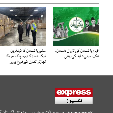
قیامِ پاکستان کی لازوال داستان،
سفیرِ پاکستان کا کیلڈرون
ایک عینی شاہد کی زبانی
ٹیکسٹائلز کا دورہ، پاک امریکا
تجارتی تعاون کے فروغ پر زور
express.pk
خبروں اور حالات حاضرہ سے متعلق پاکستان 