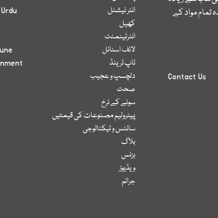
انٹر نیشنل
 Urdu
 تمام مواد کے
کھیل
انٹرٹینمنٹ
لائف اسٹائل
bune
ٹاپ ٹرینڈ
inment
دلچسپ و عجیب
Contact Us
صحت
سونے کے نرخ
پیٹرولیم مصنوعات کی قیمتیں
سائنس و ٹیکنالوجی
بلاگ
بزنس
ویڈیوز
جرائم