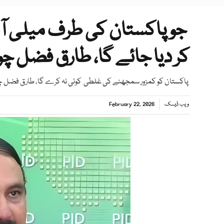
جو پاکستان کی طرف میلی آن
کر دیا جائے گا، طارق فضل چ
پاکستان کو کمزور سمجھنے کی غلطی کوئی نہ کرے گا، طارق فضل چ
ویب ڈیسک
February 22, 2026