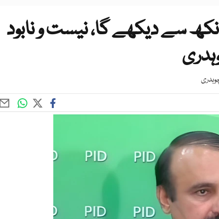
کھ سے دیکھے گا، نیست و نابود
وہدری
وہدری