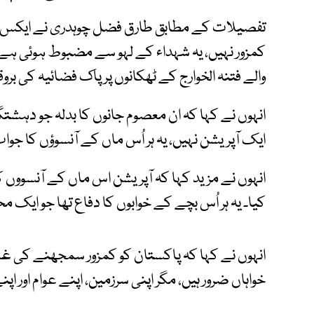
تفصیلات کے مطابق طارق فضل چوہدری نے ایکس پر
کمزور نہیں، یہ شہداء کے لہو سے مضبوط ہوئی ہے۔
والے فتنہ الخوارج کے ٹھکانوں پر پاک فضائیہ کی بروق
انہوں نے کہا کہ ان معصوم جانوں کا بدلہ جو دہ
ایک آپریشن نہیں، یہ ہر اُس ماں کے آنسوؤں کا جواب
انہوں نے مزید کہا کہ آپریشن اس ماں کے آنسووں ک
کیا۔ یہ ہر اُس بچے کے خوابوں کا دفاع تھا جو ایک 
انہوں نے کہا کہ پاکستان کو کمزور سمجھنے کی غل
خواہاں ضرور ہیں، مگر اپنی سرزمین، اپنے عوام اور اپ