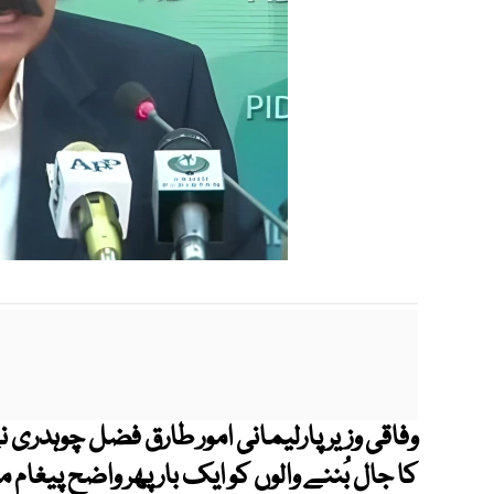
وفاقی وزیر پارلیمانی امور طارق فضل چوہدری
کا جال بُننے والوں کو ایک بار پھر واضح پیغام