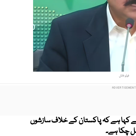
فوٹو: فائل
 نے کہا ہے کہ پاکستان کے خلاف سازشوں
 مل چکا ہے۔