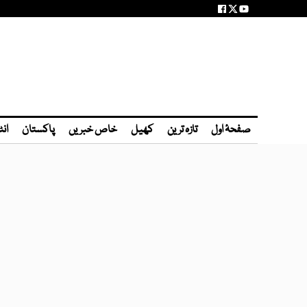
صفحۂ اول
تازہ ترین
کھیل
خاص خبریں
پاکستان
انٹ