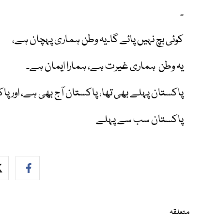
۔
کوئی بچ نہیں پائے گا۔یہ وطن ہماری پہچان ہے،
یہ وطن ہماری غیرت ہے، ہمارا ایمان ہے۔
پاکستان پہلے بھی تھا، پاکستان آج بھی ہے، اور پ
پاکستان سب سے پہلے
متعلقہ