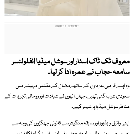
معروف ٹک ٹاک اسٹار اور سوشل میڈیا انفلوئنسر
سامعہ حجاب نے عمرہ ادا کر لیا۔
وہ اپنے قریبی عزیزوں کے ساتھ رمضان کے مقدس مہینے میں
سعودی عرب گئی تھیں، جہاں انہوں نے عبادت اور روحانی تجربات کے
مناظر سوشل میڈیا پر شیئر کیے۔
اپنی وائرل ویڈیوز اور سابقہ منگیتر سے قانونی جھگڑوں کی وجہ سے
خبروں میں رہنے والی سامعہ حجاب نے اپنے انسٹاگرام اکاؤنٹ پر