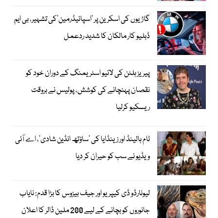
گاڑیوں کی اسکرین پر ’اسپائیڈرمین‘کی تشہیر، بی ایم
ڈبلیو کار مالکان کا شدید ردعمل
پیریز ہلٹن کی لائیو اسٹریمنگ کے دوران خود کو
نقصان پہنچانے کی کوشش، پولیس نے بروقت
ریسکیو کرلیا
ٹام ہالینڈ اور زینڈایا کی ’ساؤتھ انڈین شادی‘، اے آئی
ویڈیو نے سب کو حیران کر دیا
لیونارڈو ڈی کیپریو اور جیف بیزوس کا بڑا قدم: نایاب
جانوروں کو بچانے کے لیے 200 ملین ڈالر کا اعلان