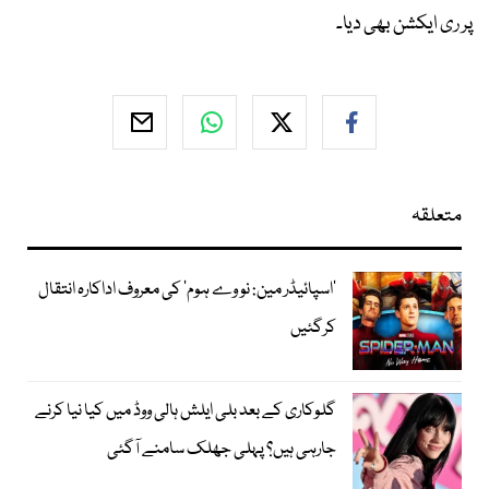
پر ری ایکشن بھی دیا۔
متعلقہ
’اسپائیڈر مین: نو وے ہوم‘ کی معروف اداکارہ انتقال
کرگئیں
گلوکاری کے بعد بلی ایلش ہالی ووڈ میں کیا نیا کرنے
جارہی ہیں؟ پہلی جھلک سامنے آگئی