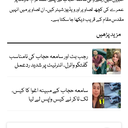
عمرے کی کچھ تصاویر اور ویڈیوز شیئر کیں۔ ان تصاویر میں انہیں
مقدس مقام کے قریب دیکھا جا سکتا ہے۔
مزید پڑھیں
رجب بٹ اور سامعہ حجاب کی نامناسب
گفتگو وائرل، انٹرنیٹ پر شدید ردعمل
سامعہ حجاب کے مبینہ اغوا کا کیس،
ٹک ٹاکر نے کیس واپس لے لیا