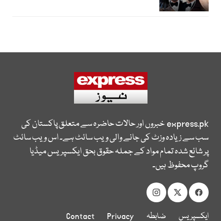
express.pk
خبروں اور حالات حاضرہ سے متعلق پاکستان کی
سب سے زیادہ وزٹ کی جانے والی ویب سائٹ ہے۔ اس ویب سائٹ
پر شائع شدہ تمام مواد کے جملہ حقوق بحق ایکسپریس میڈیا
گروپ محفوظ ہیں۔
ایکسپریس
ضابطہ
Privacy
Contact