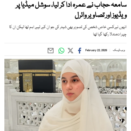
سامعہ حجاب نے عمرہ ادا کر لیا، سوشل میڈیا پر
ویڈیوز اور تصاویر وائرل
انہوں نےکسی خاص شخص کی تصویر بھی شیئر کی جو ان کے لیے اہم تھا لیکن ان کا
چہرا دھندلا رکھا گیا تھا
ویب ڈیسک
February 22, 2026