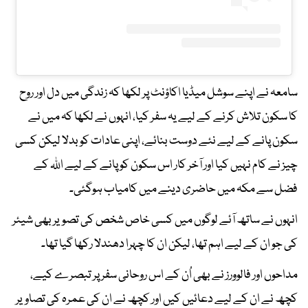
سامعہ نے اپنے سوشل میڈیا اکاؤنٹ پر لکھا کہ زندگی میں دل اور روح
کا سکون تلاش کرنے کے لیے یہ سفر کیا، انہوں نے لکھا کہ میں نے
سکون پانے کے لیے نئے دوست بنائے، اپنی عادات کو بدلا لیکن کسی
چیز نے کام نہیں کیا اور آخر کار اس سکون کو پانے کے لیے اللہ کے
فضل سے مکہ میں حاضری دینے میں کامیاب ہوگئی۔
انہوں نے ساتھ آئے لوگوں میں کسی خاص شخص کی تصویر بھی شیئر
کی جو ان کے لیے اہم تھا، لیکن ان کا چہرا دھندلا رکھا گیا تھا۔
مداحوں اور فالوورز نے بھی اُن کے اس روحانی سفر پر تبصرے کیے،
کچھ نے ان کے لیے دعائیں کیں اور کچھ نے ان کی عمرہ کی تصاویر