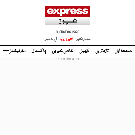
AUGUST 06, 2026
اشتہار لگائیں |
لائیو ٹی وی
| آج کا اخبار
صفحۂ اول
تازہ ترین
کھیل
خاص خبریں
پاکستان
انٹر نیشنل
ٹا