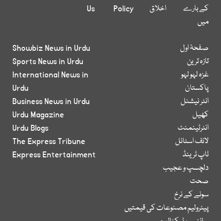
کے بارے
اخلاق
Policy
Us
میں
صفحۂ اول
Showbiz News in Urdu
تازہ ترین
Sports News in Urdu
غزہ لہو لہو
International News in
پاکستان
Urdu
انٹر نیشنل
Business News in Urdu
کھیل
Urdu Magazine
انٹرٹینمنٹ
Urdu Blogs
لائف اسٹائل
The Express Tribune
ٹاپ ٹرینڈ
Express Entertainment
دلچسپ و عجیب
صحت
سونے کے نرخ
پیٹرولیم مصنوعات کی قیمتیں